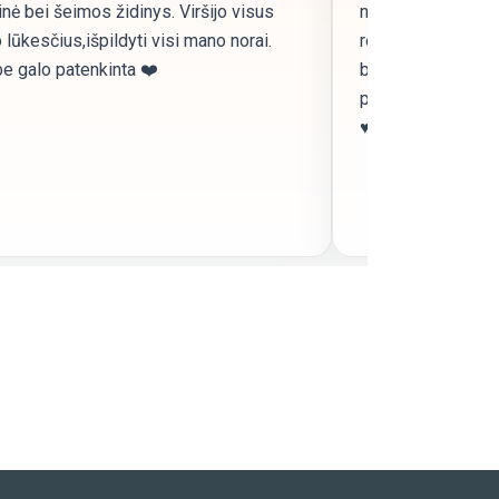
nė bei šeimos židinys. Viršijo visus
neatsidžiaugiu re
lūkesčius,išpildyti visi mano norai.
rekomenduoju, sk
e galo patenkinta ❤️
bendravimas, grei
pristatymas. Visi
♥️