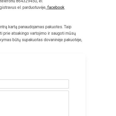
telefonu 864329450, el.
egistravus el. parduotuvėje,
facebook
ntrą kartą panaudojamas pakuotes. Taip
ti prie atsakingo vartojimo ir saugoti mūsų
sakymas būtų supakuotas dovaninėje pakuotėje,