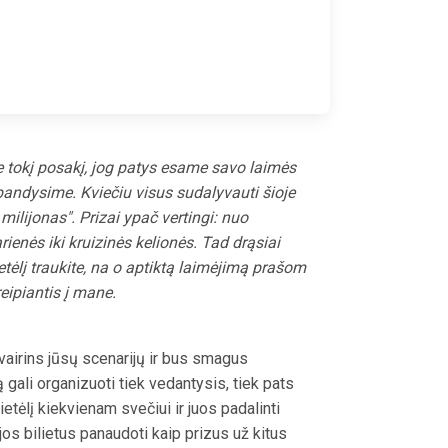
te tokį posakį, jog patys esame savo laimės
šbandysime. Kviečiu visus sudalyvauti šioje
s milijonas". Prizai ypač vertingi: nuo
enės iki kruizinės kelionės. Tad drąsiai
etėlį traukite, na o aptiktą laimėjimą prašom
kreipiantis į mane.
įvairins jūsų scenarijų ir bus smagus
gali organizuoti tiek vedantysis, tiek pats
lietėlį kiekvienam svečiui ir juos padalinti
jos bilietus panaudoti kaip prizus už kitus