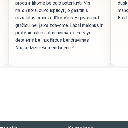
proga ir likome be galo patenkinti. Visi
duski
mūsų norai buvo išpildyti, o galutinis
mano 
rezultatas pranoko lūkesčius – gavosi net
Esu b
gražiau, nei įsivaizdavome. Labai malonus ir
profesionalus aptarnavimas, dėmesys
detalėms bei nuoširdus bendravimas.
Nuoširdžiai rekomenduojame!