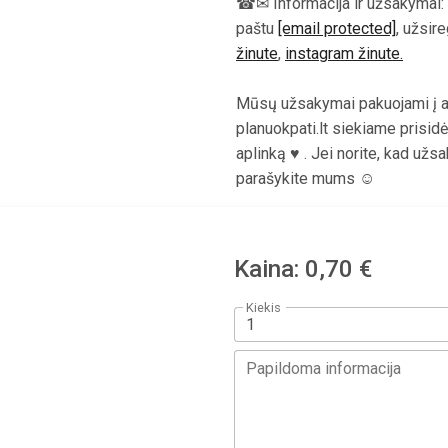
☎✉ Informacija ir užsakymai: 
paštu
[email protected]
, užsir
žinute
,
instagram žinute.
Mūsų užsakymai pakuojami į a
planuokpati.lt siekiame prisidė
aplinką ♥ . Jei norite, kad už
parašykite mums ☺
Kaina: 0,70 €
Kiekis
Papildoma informacija