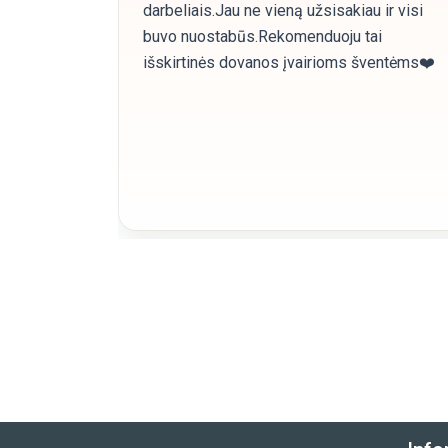
darbeliais.Jau ne vieną užsisakiau ir visi
buvo nuostabūs.Rekomenduoju tai
išskirtinės dovanos įvairioms šventėms❤️