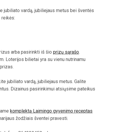
 jubiliato vardą, jubiliejaus metus bei šventės
 reikės:
izus arba pasirinkti iš šio
prizų sąrašo
.
m. Loterijos bilietai yra su vienu nutrinamu
prizas.
te jubiliato vardą, jubiliejaus metus. Galite
ntus. Dizainus pasirinkimui atsiųsime pateikus
ojame
komplektą Laimingo gyvenimo receptas
arijaus žodžiais šventei pravesti.