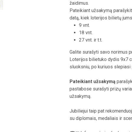
žaidimus.
Pateikiant užsakymą parašykite
datą, kiek loterijos bilietų jums
9 vnt.
18 vnt.
27 vnt. ir t.t.
Galite surašyti savo norimus pr
Loterijos bilietuko dydis 9x7 c
sluoksniu, po kuriuos slepiasi 
Pateikiant užsakymą
parašyki
pastabose surašyti prizų varia
užsakymą.
Jubiliejui taip pat rekomendu
su diplomais, medaliais ir scen