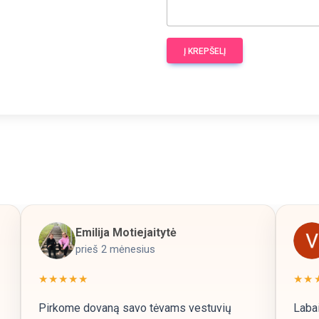
Į KREPŠELĮ
Emilija Motiejaitytė
prieš 2 mėnesius
★★★★★
★★
Pirkome dovaną savo tėvams vestuvių
Labai