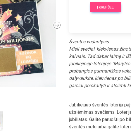
Į KREPŠELĮ
Next
Šventės vedantysis:
Mieli svečiai, kiekvienas žino
kalviais. Tad dabar laimę ir i
jubiliejinėje loterijoje "Marytė
prabangios gurmaniškos vakari
dalyvaukite, kiekvienas po bili
garsiai perskaityti ir atsiimti 
Jubiliejaus šventės loterija pa
užsiėmimas svečiams. Loteriją 
jubiliatas. Galite paruošti po bi
šventės metu arba galite loteri