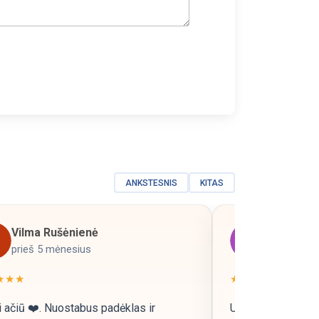
ANKSTESNIS
KITAS
Vilma Rušėnienė
neringa
prieš 5 mėnesius
prieš 5 mė
★★★
★★★★★
 ačiū ❤️. Nuostabus padėklas ir
Užsisakiau metriką