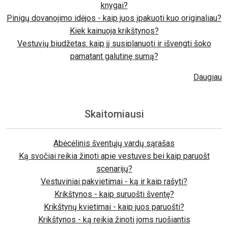
knygai?
Pinigų dovanojimo idėjos - kaip juos įpakuoti kuo originaliau?
Kiek kainuoja krikštynos?
Vestuvių biudžetas: kaip jį susiplanuoti ir išvengti šoko
pamatant galutinę sumą?
Daugiau
Skaitomiausi
Abėcėlinis šventųjų vardų sąrašas
Ką svočiai reikia žinoti apie vestuves bei kaip paruošt
scenarijų?
Vestuviniai pakvietimai - ką ir kaip rašyti?
Krikštynos - kaip suruošti šventę?
Krikštynų kvietimai - kaip juos paruošti?
Krikštynos - ką reikia žinoti joms ruošiantis