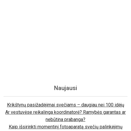
Naujausi
Krikštynų pasižadėjimai svečiams – daugiau nei 100 idėjų
Ar vestuvėse reikalinga koordinatorė? Ramybės garantas ar
nebūtina prabanga?
Kaip išsirinkti momentinį fotoaparatą svečių palinkėjimų