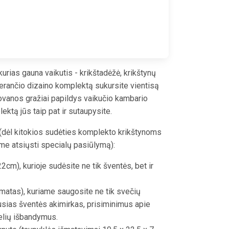
urias gauna vaikutis - krikštadėžė, krikštynų
derančio dizaino komplektą sukursite vientisą
dovanos gražiai papildys vaikučio kambario
lektą jūs taip pat ir sutaupysite.
 (dėl kitokios sudėties komplekto krikštynoms
me atsiųsti specialų pasiūlymą):
2cm), kurioje sudėsite ne tik šventės, bet ir
matas), kuriame saugosite ne tik svečių
ausias šventės akimirkas, prisiminimus apie
elių išbandymus.