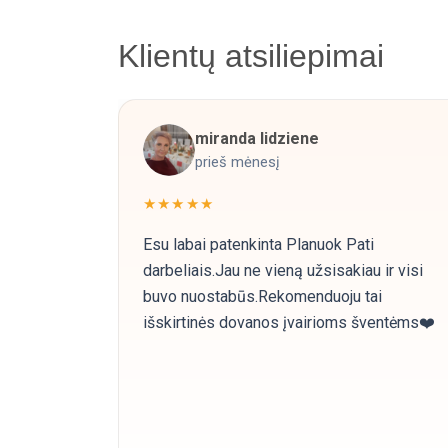
Klientų atsiliepimai
miranda lidziene
prieš mėnesį
★★★★★
Esu labai patenkinta Planuok Pati
darbeliais.Jau ne vieną užsisakiau ir visi
buvo nuostabūs.Rekomenduoju tai
išskirtinės dovanos įvairioms šventėms❤️