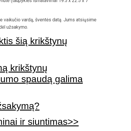
nute (taupyklės išmatavimai 19.5 x 22.5 x 7
e vaikučio vardą, šventės datą. Jums atsiųsime
 dėl užsakymo.
ktis šią krikštynų
ą krikštynų
lbumo spaudą galima
užsakymą?
nai ir siuntimas>>