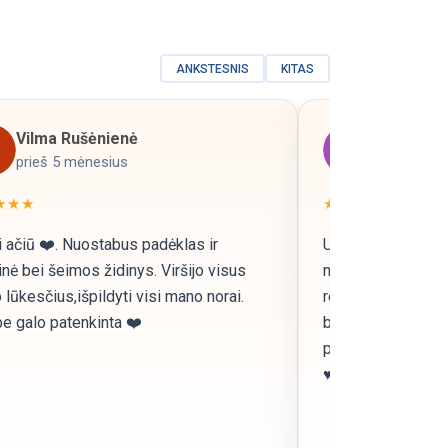
ANKSTESNIS
KITAS
Vilma Rušėnienė
neringa
prieš 5 mėnesius
prieš 5 mė
★★★
★★★★★
 ačiū ❤️. Nuostabus padėklas ir
Užsisakiau metriką
nė bei šeimos židinys. Viršijo visus
neatsidžiaugiu re
lūkesčius,išpildyti visi mano norai.
rekomenduoju, sk
e galo patenkinta ❤️
bendravimas, grei
pristatymas. Visi
♥️