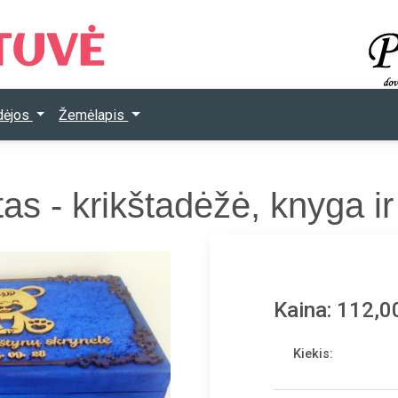
Idėjos
Žemėlapis
as - krikštadėžė, knyga ir
Kaina: 112,0
Kiekis: