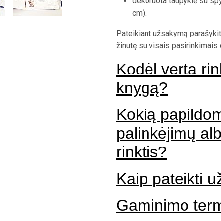
dekoruota taupyklė su spy
cm).
Pateikiant užsakymą parašykit
žinutę su visais pasirinkimais
Kodėl verta rin
knygą?
Kokią papildom
palinkėjimų a
rinktis?
Kaip pateikti 
Gaminimo termi