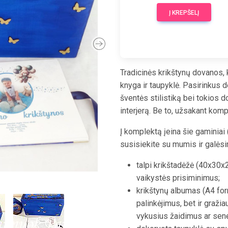
Į KREPŠELĮ
Next
Tradicinės krikštynų dovanos, k
knyga ir taupyklė. Pasirinkus 
šventės stilistiką bei tokios 
interjerą. Be to, užsakant komp
Į komplektą įeina šie gaminiai
susisiekite su mumis ir galėsi
talpi krikštadėžė (40x30x2
vaikystės prisiminimus;
krikštynų albumas (A4 for
palinkėjimus, bet ir graži
vykusius žaidimus ar sen