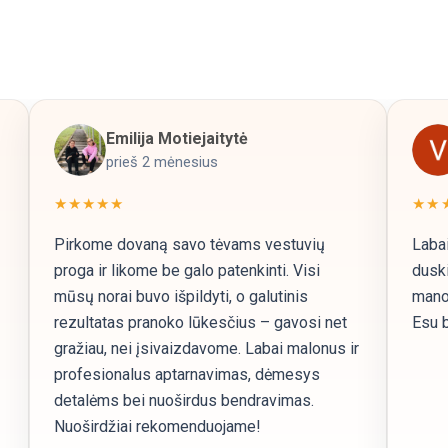
Emilija Motiejaitytė
prieš 2 mėnesius
★★★★★
★★
Pirkome dovaną savo tėvams vestuvių
Labai
proga ir likome be galo patenkinti. Visi
duski
mūsų norai buvo išpildyti, o galutinis
mano 
rezultatas pranoko lūkesčius – gavosi net
Esu b
gražiau, nei įsivaizdavome. Labai malonus ir
profesionalus aptarnavimas, dėmesys
detalėms bei nuoširdus bendravimas.
Nuoširdžiai rekomenduojame!