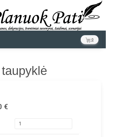
0
 taupyklė
0 €