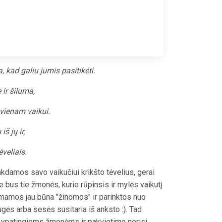
 kad galiu jumis pasitikėti.
 ir šiluma,
 vienam vaikui.
š jų ir,
veliais.
nkdamos savo vaikučiui krikšto tėvelius, gerai
ie bus tie žmonės, kurie rūpinsis ir mylės vaikutį
o mamos jau būna "žinomos" ir parinktos nuo
ugės arba sesės susitaria iš anksto :). Tad
s ypatingiems žmonėms ir pakvietimo norisi