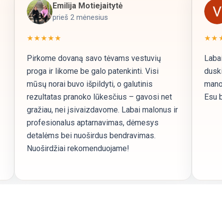
Emilija Motiejaitytė
prieš 2 mėnesius
★★★★★
★★
Pirkome dovaną savo tėvams vestuvių
Labai
proga ir likome be galo patenkinti. Visi
duski
mūsų norai buvo išpildyti, o galutinis
mano 
rezultatas pranoko lūkesčius – gavosi net
Esu b
gražiau, nei įsivaizdavome. Labai malonus ir
profesionalus aptarnavimas, dėmesys
detalėms bei nuoširdus bendravimas.
Nuoširdžiai rekomenduojame!