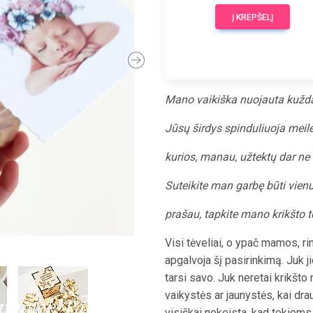
Į KREPŠELĮ
Next
Mano vaikiška nuojauta kužda,
Jūsų širdys spinduliuoja meile
kurios, manau, užtektų dar ne
Suteikite man garbę būti vienu i
prašau, tapkite mano krikšto tė
Visi tėveliai, o ypač mamos, ri
apgalvoja šį pasirinkimą. Juk j
tarsi savo. Juk neretai krikšt
vaikystės ar jaunystės, kai dra
visiškai nekeista, kad tokiem