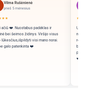
Vilma Rušėnienė
neringa
prieš 5 mėnesius
prieš 5 mė
★★★
★★★★★
 ačiū ❤️. Nuostabus padėklas ir
Užsisakiau metriką
nė bei šeimos židinys. Viršijo visus
neatsidžiaugiu re
lūkesčius,išpildyti visi mano norai.
rekomenduoju, sk
e galo patenkinta ❤️
bendravimas, grei
pristatymas. Visi
♥️