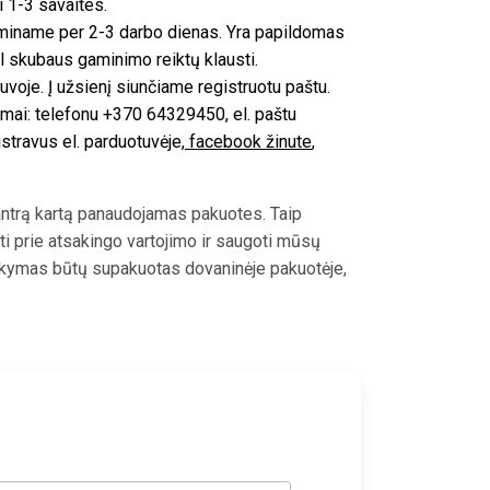
i 1-3 savaites.
iname per 2-3 darbo dienas. Yra papildomas
 skubaus gaminimo reiktų klausti.
voje. Į užsienį siunčiame registruotu paštu.
mai: telefonu +370 64329450, el. paštu
istravus el. parduotuvėje,
facebook žinute
,
ntrą kartą panaudojamas pakuotes. Taip
ti prie atsakingo vartojimo ir saugoti mūsų
sakymas būtų supakuotas dovaninėje pakuotėje,