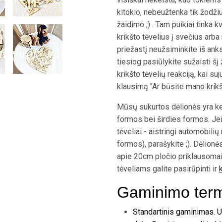
kitokio, nebeužtenka tik žodžiu
žaidimo ;) . Tam puikiai tinka 
krikšto tėvelius į svečius arba
priežastį neužsiminkite iš ank
tiesiog pasiūlykite sužaisti š
krikšto tėvelių reakciją, kai s
klausimą "Ar būsite mano krikš
Mūsų sukurtos dėlionės yra kel
formos bei širdies formos. Jei
tėveliai - aistringi automobili
formos), parašykite ;). Dėlion
apie 20cm pločio priklausomai
tėveliams galite pasirūpinti ir
Gaminimo termi
Standartinis gaminimas. 