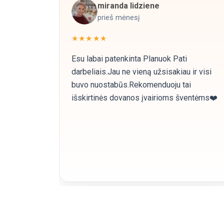
miranda lidziene
prieš mėnesį
★★★★★
Esu labai patenkinta Planuok Pati
darbeliais.Jau ne vieną užsisakiau ir visi
buvo nuostabūs.Rekomenduoju tai
išskirtinės dovanos įvairioms šventėms❤️