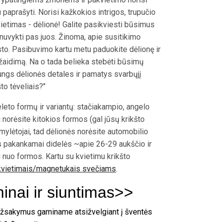
 paprašyti. Norisi kažkokios intrigos, trupučio
kvietimas - dėlionė! Galite pasikviesti būsimus
 nuvykti pas juos. Žinoma, apie susitikimo
sto. Pasibuvimo kartu metu paduokite dėlionę ir
į žaidimą. Na o tada belieka stebėti būsimų
ujungs dėlionės detales ir pamatys svarbųjį
to tėveliais?"
eto formų ir variantų: stačiakampio, angelo
 norėsite kitokios formos (gal jūsų krikšto
ų mylėtojai, tad dėlionės norėsite automobilio
ės pakankamai didelės ~apie 26-29 aukščio ir
 nuo formos. Kartu su kvietimu krikšto
kvietimais/magnetukais svečiams
.
nai ir siuntimas>>
Užsakymus gaminame atsižvelgiant į šventės