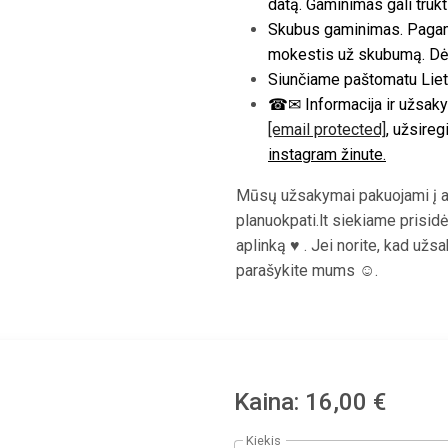
datą. Gaminimas gali trukt
Skubus gaminimas. Pagam
mokestis už skubumą. Dėl
Siunčiame paštomatu Lietu
☎✉ Informacija ir užsaky
[email protected]
, užsireg
instagram žinute.
Mūsų užsakymai pakuojami į a
planuokpati.lt siekiame prisidė
aplinką ♥ . Jei norite, kad už
parašykite mums ☺.
Kaina: 16,00 €
Kiekis