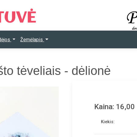
Idėjos
Žemėlapis
to tėveliais - dėlionė
Kaina: 16,00
Kiekis: