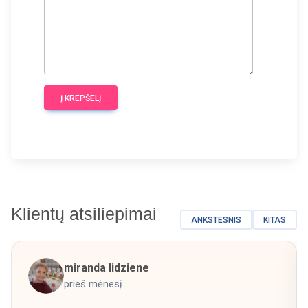
Į KREPŠELĮ
Klientų atsiliepimai
ANKSTESNIS
KITAS
miranda lidziene
prieš mėnesį