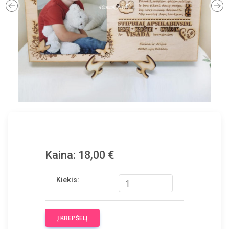
Previous
Ne
Kaina: 18,00 €
Kiekis:
Į KREPŠELĮ