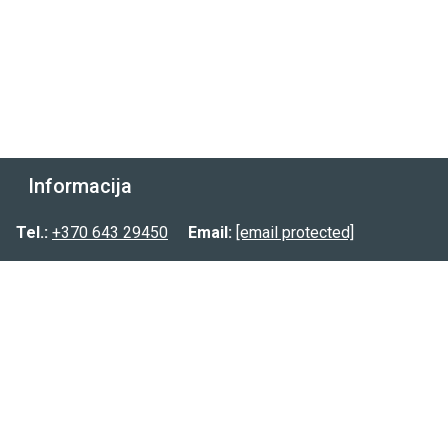
Informacija
Prekių pristatymas
Tel.:
+370 643 29450
Email:
[email protected]
Prekių grąžinimas
Privatumo politika
Kontaktai:
Tel.:
(8-643) 29450
Email:
[email protected]
FB.:
@planuokpati.lt
Instagram:
@planuokpati