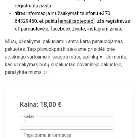
registruotu paštu.
☎✉ Informacija ir užsakymai: telefonu +370
64329450, el. paštu
[email protected]
, užsiregistravus
el. parduotuvėje,
facebook žinute
,
instagram žinute.
Mūsų užsakymai pakuojami į antrą kartą panaudojamas
pakuotes. Taip planuokpati.lt siekiame prisidėti prie
atsakingo vartojimo ir saugoti mūsų aplinką ♥ . Jei norite,
kad užsakymas būtų supakuotas dovaninėje pakuotėje,
parašykite mums ☺.
Kaina: 18,00 €
Kiekis
Papildoma informacija