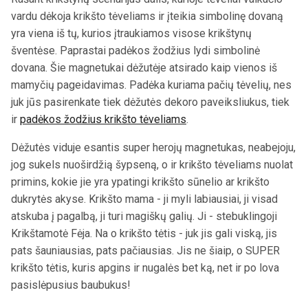
vardu dėkoja krikšto tėveliams ir įteikia simbolinę dovaną
yra viena iš tų, kurios įtraukiamos visose krikštynų
šventėse. Paprastai padėkos žodžius lydi simbolinė
dovana. Šie magnetukai dėžutėje atsirado kaip vienos iš
mamyčių pageidavimas. Padėka kuriama pačių tėvelių, nes
juk jūs pasirenkate tiek dėžutės dekoro paveiksliukus, tiek
ir
padėkos žodžius krikšto tėveliams
.
Dėžutės viduje esantis super herojų magnetukas, neabejoju,
jog sukels nuoširdžią šypseną, o ir krikšto tėveliams nuolat
primins, kokie jie yra ypatingi krikšto sūnelio ar krikšto
dukrytės akyse. Krikšto mama - ji myli labiausiai, ji visad
atskuba į pagalbą, ji turi magiškų galių. Ji - stebuklingoji
Krikštamotė Fėja. Na o krikšto tėtis - juk jis gali viską, jis
pats šauniausias, pats pačiausias. Jis ne šiaip, o SUPER
krikšto tėtis, kuris apgins ir nugalės bet ką, net ir po lova
pasislėpusius baubukus!