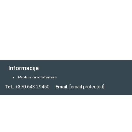
Informacija
Prekių pristatymas
Prekių grąžinimas
Tel.:
+370 643 29450
Email:
[email protected]
Privatumo politika
Kontaktai:
Tel.:
(8-643) 29450
Email:
[email protected]
FB.:
@planuokpati.lt