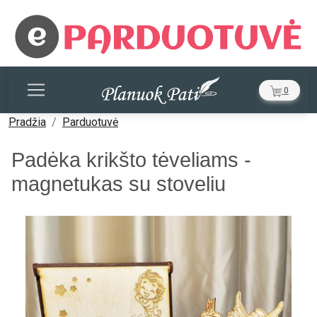
0
Pradžia
Parduotuvė
Padėka krikšto tėveliams -
magnetukas su stoveliu