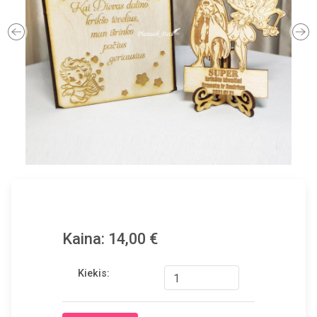
Previous
Ne
Kaina: 14,00 €
Kiekis: