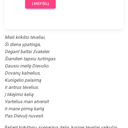
Į KREPŠELĮ
Mieli krikšto tėveliai,
Ši diena ypatinga,
Degant baltai žvakelei
Šiandien tapsiu turtingas.
Gausiu meilę Dievulio.
Dovanų kalnelius,
Kunigėlio palaimą
Ir antrus tėvelius.
Į tikėjimo kelią
Vartelius man atversit
Ir mane pirmą kartą
Pas Dievulį nuvesit.
Rašant krikštynų scenarijus dalis, kurioje tėveliai vaikučio