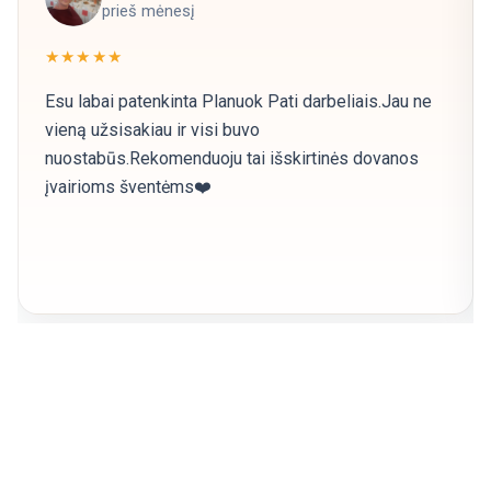
prieš mėnesį
★★★★★
Esu labai patenkinta Planuok Pati darbeliais.Jau ne
vieną užsisakiau ir visi buvo
nuostabūs.Rekomenduoju tai išskirtinės dovanos
įvairioms šventėms❤️