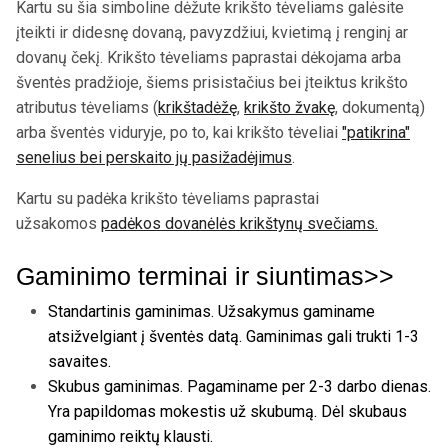
Kartu su šia simboline dėžute krikšto tėveliams galėsite
įteikti ir didesnę dovaną, pavyzdžiui, kvietimą į renginį ar
dovanų čekį. Krikšto tėveliams paprastai dėkojama arba
šventės pradžioje, šiems prisistačius bei įteiktus krikšto
atributus tėveliams (
krikštadėžę
,
krikšto žvakę
, dokumentą)
arba šventės viduryje, po to, kai krikšto tėveliai
"patikrina"
senelius bei perskaito jų pasižadėjimus
.
Kartu su padėka krikšto tėveliams paprastai
užsakomos
padėkos dovanėlės krikštynų svečiams.
Gaminimo terminai ir siuntimas>>
Standartinis gaminimas. Užsakymus gaminame
atsižvelgiant į šventės datą. Gaminimas gali trukti 1-3
savaites.
Skubus gaminimas. Pagaminame per 2-3 darbo dienas.
Yra papildomas mokestis už skubumą. Dėl skubaus
gaminimo reiktų klausti.