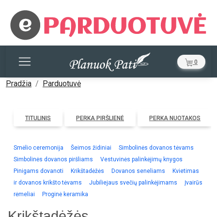
0
Pradžia
Parduotuvė
TITULINIS
PERKA PIRŠLIENĖ
PERKA NUOTAKOS
Smėlio ceremonija
Šeimos židiniai
Simbolinės dovanos tėvams
Simbolinės dovanos piršliams
Vestuvinės palinkėjimų knygos
Pinigams dovanoti
Krikštadėžės
Dovanos seneliams
Kvietimas
ir dovanos krikšto tėvams
Jubiliejaus svečių palinkėjimams
Įvairūs
rėmeliai
Proginė keramika
Krikštadėžės