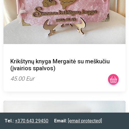
Krikštynų knyga Mergaitė su meškučiu
(įvairios spalvos)
45.00 Eur
Tel.:
+370 643 29450
Email:
[email protected]