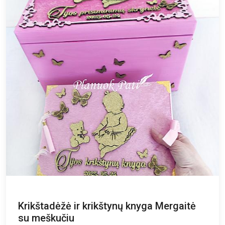
Krikštadėžė ir krikštynų knyga Mergaitė
su meškučiu