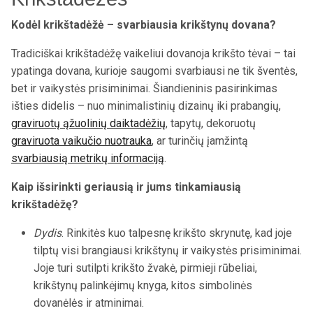
Kodėl krikštadėžė – svarbiausia krikštynų dovana?
Tradiciškai krikštadėžę vaikeliui dovanoja krikšto tėvai – tai
ypatinga dovana, kurioje saugomi svarbiausi ne tik šventės,
bet ir vaikystės prisiminimai. Šiandieninis pasirinkimas
išties didelis – nuo minimalistinių dizainų iki prabangių,
graviruotų ąžuolinių daiktadėžių
, tapytų, dekoruotų
graviruota vaikučio nuotrauka
, ar turinčių įamžintą
svarbiausią metrikų informaciją
.
Kaip išsirinkti geriausią ir jums tinkamiausią
krikštadėžę?
Dydis
. Rinkitės kuo talpesnę krikšto skrynutę, kad joje
tilptų visi brangiausi krikštynų ir vaikystės prisiminimai.
Joje turi sutilpti krikšto žvakė, pirmieji rūbeliai,
krikštynų palinkėjimų knyga, kitos simbolinės
dovanėlės ir atminimai.