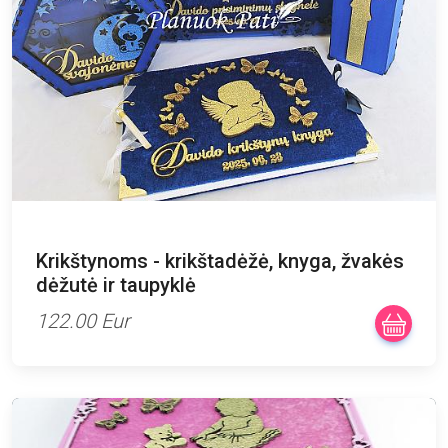
Krikštynoms - krikštadėžė, knyga, žvakės
dėžutė ir taupyklė
122.00 Eur