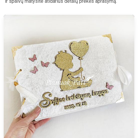
ir spalvų matysite atidarius detalų prekės aprašymą.