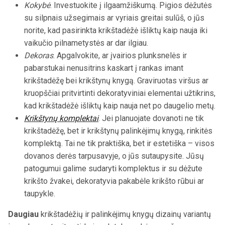
Kokybė
. Investuokite į ilgaamžiškumą. Pigios dėžutės
su silpnais užsegimais ar vyriais greitai sulūš, o jūs
norite, kad pasirinkta krikštadėžė išliktų kaip nauja iki
vaikučio pilnametystės ar dar ilgiau.
Dekoras
. Apgalvokite, ar įvairios plunksnelės ir
pabarstukai nenusitrins kaskart į rankas imant
krikštadėžę bei krikštynų knygą. Graviruotas viršus ar
kruopščiai pritvirtinti dekoratyviniai elementai užtikrins,
kad krikštadėžė išliktų kaip nauja net po daugelio metų.
Krikštynų komplektai
. Jei planuojate dovanoti ne tik
krikštadėžę, bet ir krikštynų palinkėjimų knygą, rinkitės
komplektą. Tai ne tik praktiška, bet ir estetiška – visos
dovanos derės tarpusavyje, o jūs sutaupysite. Jūsų
patogumui galime sudaryti komplektus ir su dėžute
krikšto žvakei, dekoratyvia pakabėle krikšto rūbui ar
taupykle.
Daugiau
krikštadėžių ir palinkėjimų knygų dizainų variantų