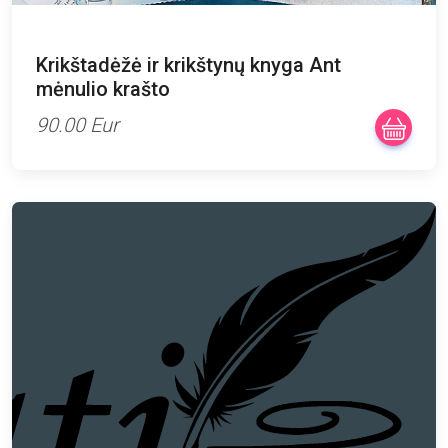
Krikštadėžė ir krikštynų knyga Ant
mėnulio krašto
90.00 Eur