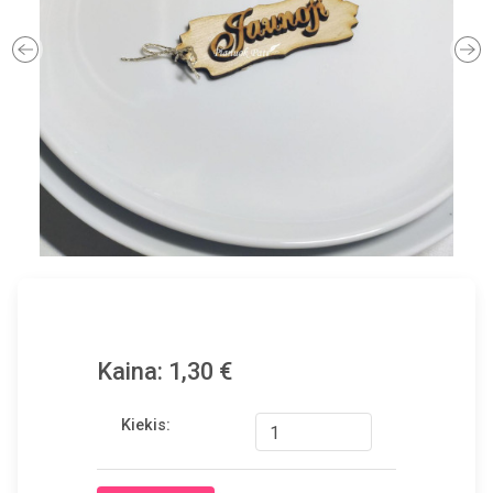
Previous
Ne
Kaina: 1,30 €
Kiekis: