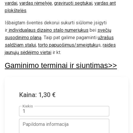
vardai
,
vardas rėmelyje
,
graviruoti segtukai
,
vardas ant
plokštelės
.
Išbaigtam šventės dekorui sukurti siūlome įsigyti
ir
individualaus dizaino stalo numeriukus
bei
svečių
susodinimo planą
. Taip pat galime pagaminti
užrašus
saldžiam stalui
,
torto papuošimus/smeigtuku
s,
raides
jaunųjų sėdėjimo vietai
ir kt.
Gaminimo terminai ir siuntimas>>
Kaina: 1,30 €
Kiekis
Papildoma informacija