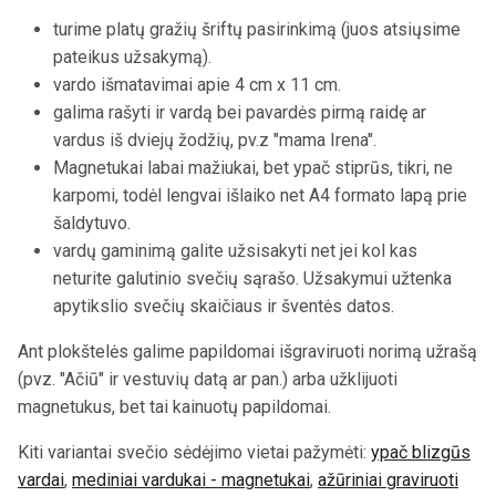
turime platų gražių šriftų pasirinkimą (juos atsiųsime
pateikus užsakymą).
vardo išmatavimai apie 4 cm x 11 cm.
galima rašyti ir vardą bei pavardės pirmą raidę ar
vardus iš dviejų žodžių, pv.z "mama Irena".
Magnetukai labai mažiukai, bet ypač stiprūs, tikri, ne
karpomi, todėl lengvai išlaiko net A4 formato lapą prie
šaldytuvo.
vardų gaminimą galite užsisakyti net jei kol kas
neturite galutinio svečių sąrašo. Užsakymui užtenka
apytikslio svečių skaičiaus ir šventės datos.
Ant plokštelės galime papildomai išgraviruoti norimą užrašą
(pvz. "Ačiū" ir vestuvių datą ar pan.) arba užklijuoti
magnetukus, bet tai kainuotų papildomai.
Kiti variantai svečio sėdėjimo vietai pažymėti:
ypač blizgūs
vardai
,
mediniai vardukai - magnetukai
,
ažūriniai graviruoti