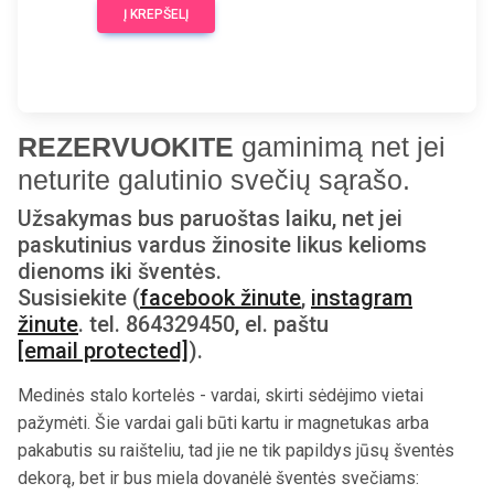
Į KREPŠELĮ
REZERVUOKITE
gaminimą net jei
neturite galutinio svečių sąrašo.
Užsakymas bus paruoštas laiku, net jei
paskutinius vardus žinosite likus kelioms
dienoms iki šventės.
Susisiekite (
facebook žinute
,
instagram
žinute
. tel. 864329450, el. paštu
[email protected]
).
Medinės stalo kortelės - vardai, skirti sėdėjimo vietai
pažymėti. Šie vardai gali būti kartu ir magnetukas arba
pakabutis su raišteliu, tad jie ne tik papildys jūsų šventės
dekorą, bet ir bus miela dovanėlė šventės svečiams: