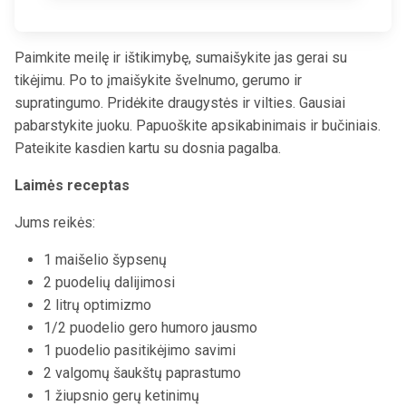
Paimkite meilę ir ištikimybę, sumaišykite jas gerai su
tikėjimu. Po to įmaišykite švelnumo, gerumo ir
supratingumo. Pridėkite draugystės ir vilties. Gausiai
pabarstykite juoku. Papuoškite apsikabinimais ir bučiniais.
Pateikite kasdien kartu su dosnia pagalba.
Laimės receptas
Jums reikės:
1 maišelio šypsenų
2 puodelių dalijimosi
2 litrų optimizmo
1/2 puodelio gero humoro jausmo
1 puodelio pasitikėjimo savimi
2 valgomų šaukštų paprastumo
1 žiupsnio gerų ketinimų