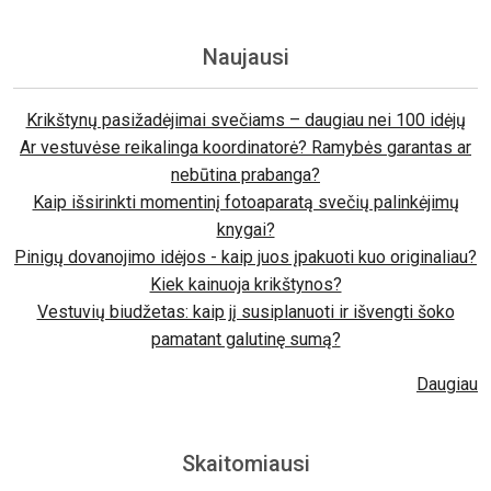
Naujausi
Krikštynų pasižadėjimai svečiams – daugiau nei 100 idėjų
Ar vestuvėse reikalinga koordinatorė? Ramybės garantas ar
nebūtina prabanga?
Kaip išsirinkti momentinį fotoaparatą svečių palinkėjimų
knygai?
Pinigų dovanojimo idėjos - kaip juos įpakuoti kuo originaliau?
Kiek kainuoja krikštynos?
Vestuvių biudžetas: kaip jį susiplanuoti ir išvengti šoko
pamatant galutinę sumą?
Daugiau
Skaitomiausi