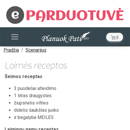
0
Pradžia
Scenarijus
Laimės receptas
Šeimos receptas
3 puodeliai atleidimo
1 litras draugystės
žiupsnelis vilties
didelis šaukštas juoko
ir begalybė MEILĖS
Laimingų namų receptas