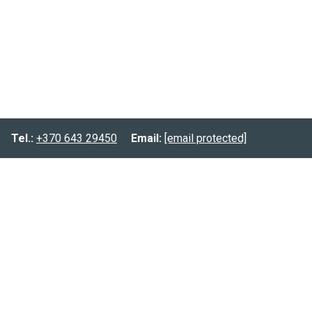
Tel.:
+370 643 29450
Email:
[email protected]
Informacija
Prekių pristatymas
Prekių grąžinimas
Privatumo politika
Kontaktai:
Tel.:
(8-643) 29450
Email:
[email protected]
FB.:
@planuokpati.lt
Instagram:
@planuokpati