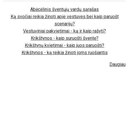
Abėcėlinis šventųjų vardų sąrašas
Ką svočiai reikia žinoti apie vestuves bei kaip paruošt
scenarijų?
Vestuviniai pakvietimai - ką ir kaip rašyti?
Krikštynos - kaip suruošti šventę?
Krikštynų kvietimai - kaip juos paruošti?
Krikštynos - ką reikia žinoti joms ruošiantis
Daugiau