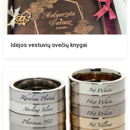
Idėjos vestuvių svečių knygai