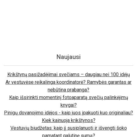
Naujausi
Krikštynų pasižadėjimai svečiams – daugiau nei 100 idėjų
Ar vestuvėse reikalinga koordinatorė? Ramybės garantas ar
nebūtina prabanga?
Kaip išsirinkti momentinį fotoaparatą svečių palinkėjimų
knygai?
Pinigų dovanojimo idėjos - kaip juos įpakuoti kuo originaliau?
Kiek kainuoja krikštynos?
Vestuvių biudžetas: kaip jį susiplanuoti ir išvengti šoko
pamatant galutinę sumą?