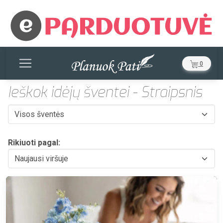
0
Ieškok idėjų šventei - Straipsnis
Rikiuoti pagal: