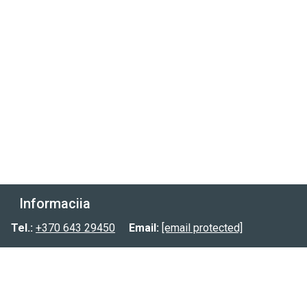
Informacija
Prekių pristatymas
Tel.:
+370 643 29450
Email:
[email protected]
Prekių grąžinimas
Privatumo politika
Kontaktai: