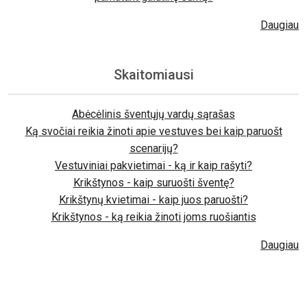
Daugiau
Skaitomiausi
Abėcėlinis šventųjų vardų sąrašas
Ką svočiai reikia žinoti apie vestuves bei kaip paruošt
scenarijų?
Vestuviniai pakvietimai - ką ir kaip rašyti?
Krikštynos - kaip suruošti šventę?
Krikštynų kvietimai - kaip juos paruošti?
Krikštynos - ką reikia žinoti joms ruošiantis
Daugiau