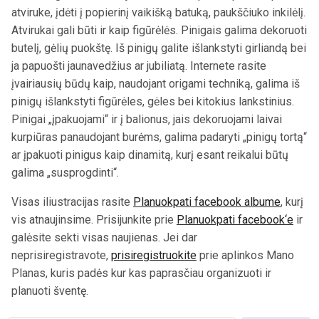
atviruke, įdėti į popierinį vaikišką batuką, paukščiuko inkilėlį.
Atvirukai gali būti ir kaip figūrėlės. Pinigais galima dekoruoti
butelį, gėlių puokštę. Iš pinigų galite išlankstyti girliandą bei
ja papuošti jaunavedžius ar jubiliatą. Internete rasite
įvairiausių būdų kaip, naudojant origami techniką, galima iš
pinigų išlankstyti figūrėles, gėles bei kitokius lankstinius.
Pinigai „įpakuojami“ ir į balionus, jais dekoruojami laivai
kurpiūras panaudojant burėms, galima padaryti „pinigų tortą“
ar įpakuoti pinigus kaip dinamitą, kurį esant reikalui būtų
galima „susprogdinti“.
Visas iliustracijas rasite
Planuokpati facebook albume
, kurį
vis atnaujinsime. Prisijunkite prie
Planuokpati facebook‘e
ir
galėsite sekti visas naujienas. Jei dar
neprisiregistravote,
prisiregistruokite
prie aplinkos Mano
Planas, kuris padės kur kas paprasčiau organizuoti ir
planuoti šventę.