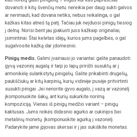
dovanoti ir kitų švenčių metu: nereikia per daug sukti galvos
ar nerimauti, kad dovana netiks, nebus reikalinga, o gal
kažkas kitas atneš tą patį. Tačiau juk neįduosi pinigų tiesiog
į delną. Norisi bent jau įpakuoti juos kažkaip originaliai,
įsimintinai. Štai keletas idėjų, kurios jums pagelbės, o gal
sugalvosite kažką dar įdomesnio.
Pinigų medis.
Galimi įvairiausi jo variantai: galite panaudoti
gyvą vazoninį augalą ir tarp jo lapų pririšti susuktų ar į
armonikėlę sulankstytų pinigėlių. Galite prikabinti drugelių,
paukščiukų ar kitų karpinių, kurių vidinėje pusėje pritvirtinti
susukti pinigai. Jei nenorite gyvo augalo, į vazą ar vazonėlį
įkomponuokite šakų, ant kurių sukurkite norimą
kompoziciją. Vienas iš pinigų medžio variant – pinigų
kaktusas. Jums reikės didesnio agurko ar cukinijos bei
metalinių monetų. Įkomponuokite agurką į vazonėlį.
Padarykite jame įpjovas skersai ir į jas sukiškite monetas.