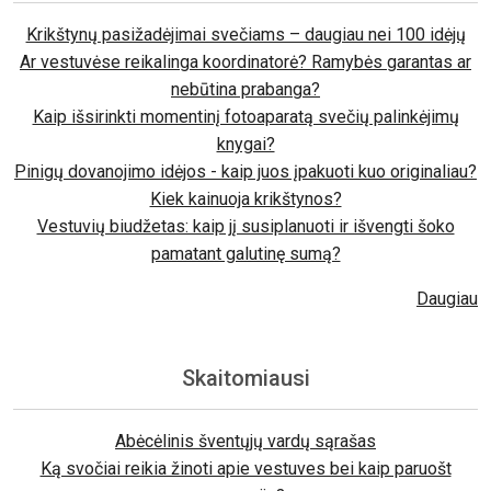
Krikštynų pasižadėjimai svečiams – daugiau nei 100 idėjų
Ar vestuvėse reikalinga koordinatorė? Ramybės garantas ar
nebūtina prabanga?
Kaip išsirinkti momentinį fotoaparatą svečių palinkėjimų
knygai?
Pinigų dovanojimo idėjos - kaip juos įpakuoti kuo originaliau?
Kiek kainuoja krikštynos?
Vestuvių biudžetas: kaip jį susiplanuoti ir išvengti šoko
pamatant galutinę sumą?
Daugiau
Skaitomiausi
Abėcėlinis šventųjų vardų sąrašas
Ką svočiai reikia žinoti apie vestuves bei kaip paruošt