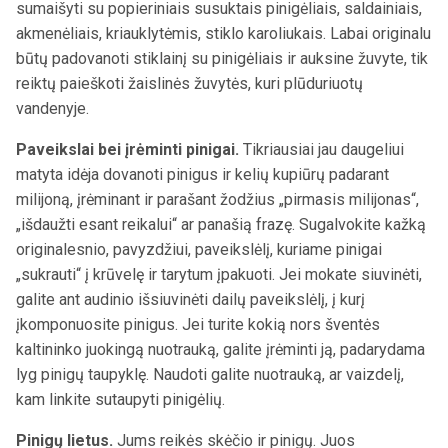
sumaišyti su popieriniais susuktais pinigėliais, saldainiais,
akmenėliais, kriauklytėmis, stiklo karoliukais. Labai originalu
būtų padovanoti stiklainį su pinigėliais ir auksine žuvyte, tik
reiktų paieškoti žaislinės žuvytės, kuri plūduriuotų
vandenyje.
Paveikslai bei įrėminti pinigai.
Tikriausiai jau daugeliui
matyta idėja dovanoti pinigus ir kelių kupiūrų padarant
milijoną, įrėminant ir parašant žodžius „pirmasis milijonas“,
„išdaužti esant reikalui“ ar panašią frazę. Sugalvokite kažką
originalesnio, pavyzdžiui, paveikslėlį, kuriame pinigai
„sukrauti“ į krūvelę ir tarytum įpakuoti. Jei mokate siuvinėti,
galite ant audinio išsiuvinėti dailų paveikslėlį, į kurį
įkomponuosite pinigus. Jei turite kokią nors šventės
kaltininko juokingą nuotrauką, galite įrėminti ją, padarydama
lyg pinigų taupyklę. Naudoti galite nuotrauką, ar vaizdelį,
kam linkite sutaupyti pinigėlių.
Pinigų lietus.
Jums reikės skėčio ir pinigų. Juos