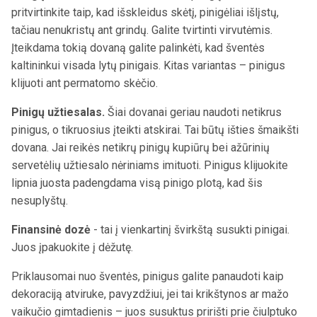
pritvirtinkite taip, kad išskleidus skėtį, pinigėliai išlįstų,
tačiau nenukristų ant grindų. Galite tvirtinti virvutėmis.
Įteikdama tokią dovaną galite palinkėti, kad šventės
kaltininkui visada lytų pinigais. Kitas variantas – pinigus
klijuoti ant permatomo skėčio.
Pinigų užtiesalas.
Šiai dovanai geriau naudoti netikrus
pinigus, o tikruosius įteikti atskirai. Tai būtų išties šmaikšti
dovana. Jai reikės netikrų pinigų kupiūrų bei ažūrinių
servetėlių užtiesalo nėriniams imituoti. Pinigus klijuokite
lipnia juosta padengdama visą pinigo plotą, kad šis
nesuplyštų.
Finansinė dozė
- tai į vienkartinį švirkštą susukti pinigai.
Juos įpakuokite į dėžutę.
Priklausomai nuo šventės, pinigus galite panaudoti kaip
dekoraciją atviruke, pavyzdžiui, jei tai krikštynos ar mažo
vaikučio gimtadienis – juos susuktus pririšti prie čiulptuko