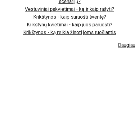
scenarijų?
Vestuviniai pakvietimai - ką ir kaip rašyti?
Krikštynos - kaip suruošti šventę?
Krikštynų kvietimai - kaip juos paruošti?
Krikštynos - ką reikia žinoti joms ruošiantis
Daugiau