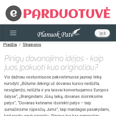
0
Pradžia
Straipsnis
Pinigų dovanojimo idėjos - kaip
juos įpakuoti kuo originaliau?
Vis dažniau vestuviniuose pakvietimuose jaunieji linkę
nurodyti: „Būtume dėkingi už dovanas kurios nedūžta,
nesiglamžo, nelūžta ir yra laisvai konvertuojamos Europos
šalyse“, „Brangindami Jūsų laiką, dovanas išsirinksime
patys”, “Dovanas ketiname išsirinkti patys – taip
sumažinsime rūpesčių Jums”, taip mandagiai pasakydami,
kad norėtų gauti pinigėlių. Pinigus kur kas paprasčiau