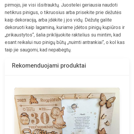
pirmojo, jie visi išsitrauktų. Juostelei geriausia naudoti
netikrus pinigus, o tikruosius arba prisekite prie dėžutės
kaip dekoraciją, arba įdėkite į jos vidų. Dėžutę galite
dekoruoti kaip lagaminą, kuriame įdėtos pinigų kupiūros ir
„prikaustytos“, šalia priklijuokite raktelius su mintim, kad
esant reikalui nuo pinigų būtų „nuimti antrankiai“, o kol kas
taip jie saugomi, kad nepabėgtų.
Rekomenduojami produktai