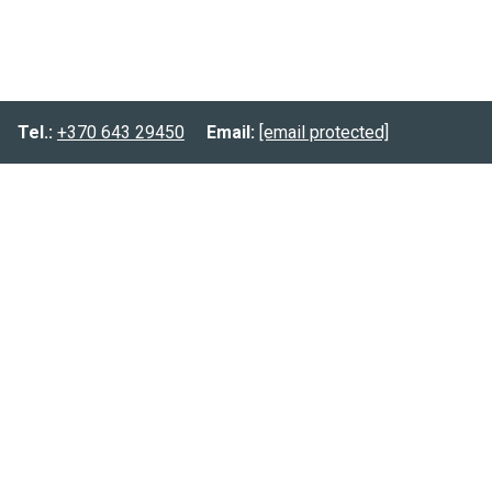
Tel.:
+370 643 29450
Email:
[email protected]
Informacija
Prekių pristatymas
Prekių grąžinimas
Privatumo politika
Kontaktai:
Tel.:
(8-643) 29450
Email:
[email protected]
FB.:
@planuokpati.lt
Instagram:
@planuokpati