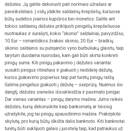
dėžutės. Ją galite dekoruoti pati norimais užrašais ar
paveikslėliais. Į vidų įdėkite saldainių krepšelių, kuriuose
būtų sudėtos įvairios kupiūros bei monetos. Galite ant
tokios saldainių dėžutės priklijuoti pinigėlių krepšeliuose
nuotraukas ir surašyti, kokio “skonio” saldainiai, pavyzdžiui,
10 Eur – romantiškos žvakės skonio, 20 Eur – braškių
skonio saldainis su putojančio vyno burbuliukų glaistu, taip
tarytum duodama nuorodas, kam gali būti skirta konkreti
pinigų suma. Kiti pinigų pakavimo į dėžutes variantai:
susukti pinigus ritinėliais ir įpakuoti į nedidelę dėžutę,
kurios įpakavimo popierius taip pat turėtų pinigų raštą.
Galima pinigėlius įpakuoti į dėžutę – siurprizą. Nuėmus šio
dangtį, dėžutės sienelės išsiskleidžia ir pasimato pinigai.
Dar vienas variantas – pinigų darymo mašina. Jums reikės
dėžutės, kurią dekoruokite kaip bankomatą ar tiesiog
užrašykite, jog tai pinigų spausdinimo mašina. Prakirpkite
skylutę, pro kurią būtų iškišta dalis banknoto. Kiti banknotai
turėtų būti suklijuoti galais į juostelę taip, kad patraukus už