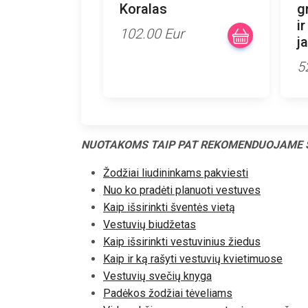
Koralas
g
i
102.00 Eur
j
5
NUOTAKOMS TAIP PAT REKOMENDUOJAME 
Žodžiai liudininkams pakviesti
Nuo ko pradėti planuoti vestuves
Kaip išsirinkti šventės vietą
Vestuvių biudžetas
Kaip išsirinkti vestuvinius žiedus
Kaip ir ką rašyti vestuvių kvietimuose
Vestuvių svečių knyga
Padėkos žodžiai tėveliams