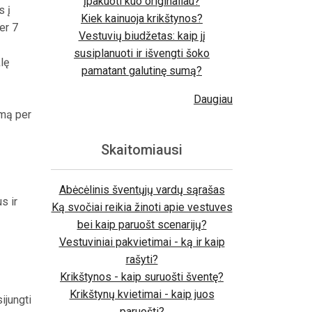
įpakuoti kuo originaliau?
s į
Kiek kainuoja krikštynos?
er 7
Vestuvių biudžetas: kaip jį
susiplanuoti ir išvengti šoko
lę
pamatant galutinę sumą?
Daugiau
amą per
Skaitomiausi
Abėcėlinis šventųjų vardų sąrašas
s ir
Ką svočiai reikia žinoti apie vestuves
bei kaip paruošt scenarijų?
Vestuviniai pakvietimai - ką ir kaip
rašyti?
Krikštynos - kaip suruošti šventę?
Krikštynų kvietimai - kaip juos
ijungti
paruošti?