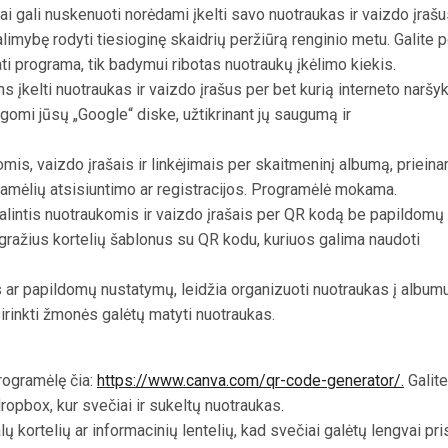
ai gali nuskenuoti norėdami įkelti savo nuotraukas ir vaizdo įrašu
limybę rodyti tiesioginę skaidrių peržiūrą renginio metu. Galite p
ti programa, tik badymui ribotas nuotraukų įkėlimo kiekis.
s įkelti nuotraukas ir vaizdo įrašus per bet kurią interneto naršyk
gomi jūsų „Google“ diske, užtikrinant jų saugumą ir
mis, vaizdo įrašais ir linkėjimais per skaitmeninį albumą, priein
mėlių atsisiuntimo ar registracijos.
Programėlė mokama.
lintis nuotraukomis ir vaizdo įrašais per QR kodą be papildomų
o gražius kortelių šablonus su QR kodu, kuriuos galima naudoti
s ar papildomų nustatymų, leidžia organizuoti nuotraukas į albumu
irinkti žmonės galėtų matyti nuotraukas.
rogramėlę čia:
https://www.canva.com/qr-code-generator/.
Galite
ropbox, kur svečiai ir sukeltų nuotraukas.
ų kortelių ar informacinių lentelių, kad svečiai galėtų lengvai pris