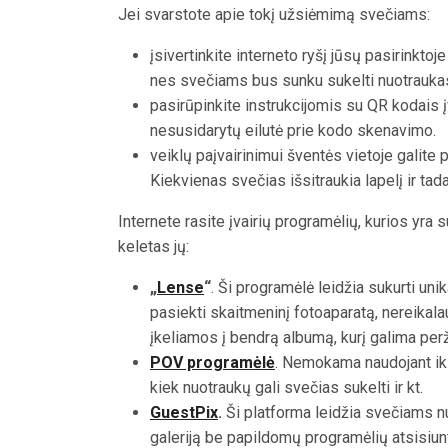
Jei svarstote apie tokį užsiėmimą svečiams:
įsivertinkite interneto ryšį jūsų pasirinkto
nes svečiams bus sunku sukelti nuotrauka
pasirūpinkite instrukcijomis su QR kodais į
nesusidarytų eilutė prie kodo skenavimo.
veiklų paįvairinimui šventės vietoje galite 
Kiekvienas svečias išsitraukia lapelį ir ta
Internete rasite įvairių programėlių, kurios yr
keletas jų:
„
Lense
“
.
Ši programėlė leidžia sukurti unik
pasiekti skaitmeninį fotoaparatą, nereikala
įkeliamos į bendrą albumą, kurį galima perž
POV programėlė
. Nemokama naudojant iki
kiek nuotraukų gali svečias sukelti ir kt.
GuestPix
.
Ši platforma leidžia svečiams nu
galeriją be papildomų programėlių atsisiu