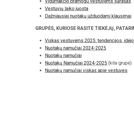
Vidurnakčio pramogų vestuvėms sąrašas
Vestuvių laiko juosta
Dažniausiai nuotakų užduodami klausimai
GRUPĖS, KURIOSE RASITE TIEKĖJŲ, PATARI
Viskas vestuvėms 2025: tendencijos, idėj
Nuotakų namučiai 2024-2025
Nuotakų namučiai
Nuotakų Namučiai 2024-2025
(kita grupė)
Nuotakų namučiai viskas apie vestuves