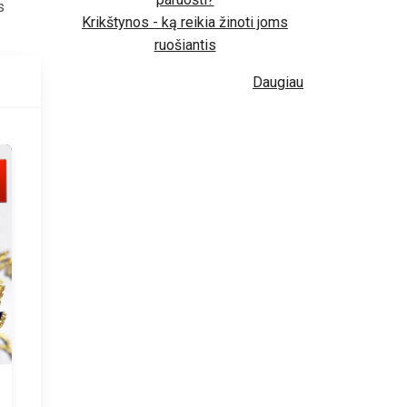
s
Krikštynos - ką reikia žinoti joms
ruošiantis
Daugiau