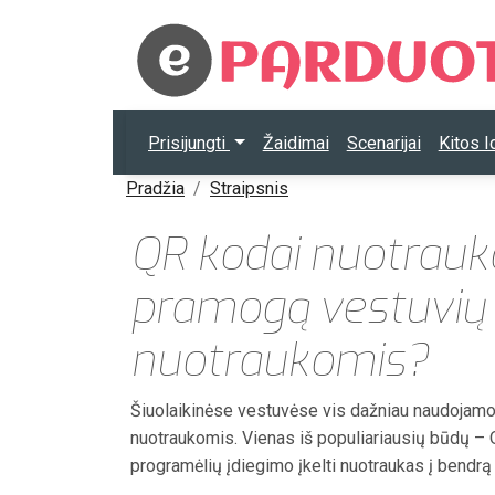
Prisijungti
Žaidimai
Scenarijai
Kitos 
Pradžia
Straipsnis
QR kodai nuotrauko
pramogą vestuvių s
nuotraukomis?
Šiuolaikinėse vestuvėse vis dažniau naudojamos
nuotraukomis.
Vienas iš populiariausių būdų –
programėlių įdiegimo įkelti nuotraukas į bendr