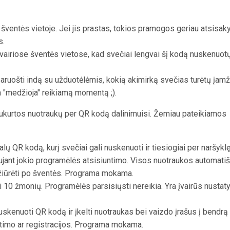
je šventės vietoje. Jei jis prastas, tokios pramogos geriau atsisaky
s.
vairiose šventės vietose, kad svečiai lengvai šį kodą nuskenuotų
paruošti indą su užduotėlėmis, kokią akimirką svečias turėtų įamži
da "medžioja" reikiamą momentą ;).
a sukurtos nuotraukų per QR kodą dalinimuisi. Žemiau pateikiamos
alų QR kodą, kurį svečiai gali nuskenuoti ir tiesiogiai per naršykl
ujant jokio programėlės atsisiuntimo.
Visos nuotraukos automatiš
iūrėti po šventės.
P
rograma mokama.
 10 žmonių. Programėlės parsisiųsti nereikia. Yra įvairūs nustat
skenuoti QR kodą ir įkelti nuotraukas bei vaizdo įrašus į bendrą
ntimo ar registracijos. Programa mokama.