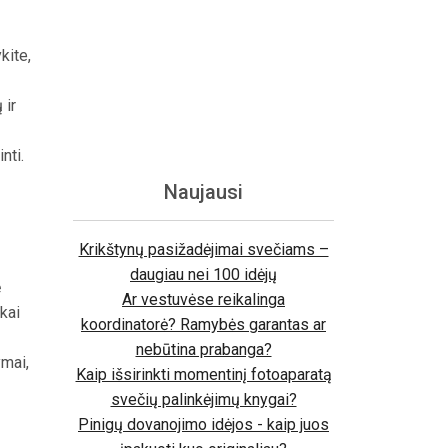
kite,
 ir
nti.
Naujausi
Krikštynų pasižadėjimai svečiams –
daugiau nei 100 idėjų
ę
Ar vestuvėse reikalinga
kai
koordinatorė? Ramybės garantas ar
nebūtina prabanga?
ymai,
Kaip išsirinkti momentinį fotoaparatą
svečių palinkėjimų knygai?
Pinigų dovanojimo idėjos - kaip juos