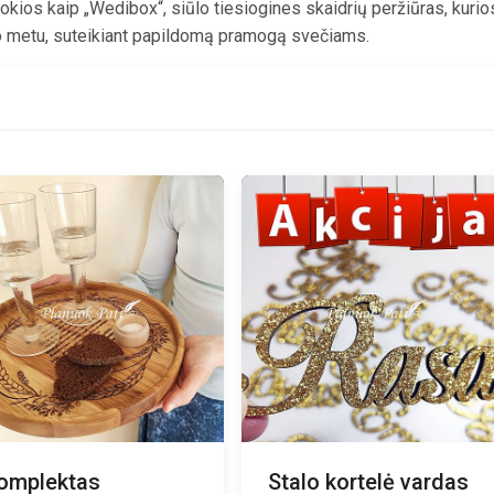
okios kaip „Wedibox“, siūlo tiesiogines skaidrių peržiūras, kurio
nio metu, suteikiant papildomą pramogą svečiams.
omplektas
Stalo kortelė vardas