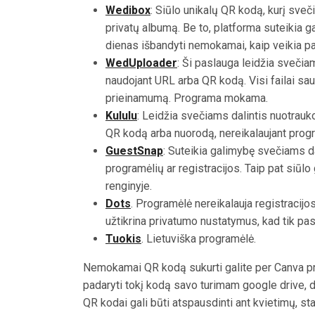
Wedibox
:
Siūlo unikalų QR kodą, kurį sveči
privatų albumą. Be to, platforma suteikia ga
dienas išbandyti nemokamai, kaip veikia pa
WedUploader
:
Ši paslauga leidžia svečiam
naudojant URL arba QR kodą. Visi failai sau
prieinamumą.
Programa mokama.
Kululu
:
Leidžia svečiams dalintis nuotrauko
QR kodą arba nuorodą, nereikalaujant progra
GuestSnap
:
Suteikia galimybę svečiams da
programėlių ar registracijos. Taip pat siūl
renginyje.
Dots
. Programėlė nereikalauja registracijo
užtikrina privatumo nustatymus, kad tik pas
Tuokis
. Lietuviška programėlė.
Nemokamai QR kodą sukurti galite per Canva p
padaryti tokį kodą savo turimam google drive, d
QR kodai gali būti atspausdinti ant kvietimų, stal