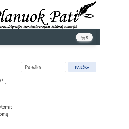
0
PAIEŠKA
is
rytomis
domų