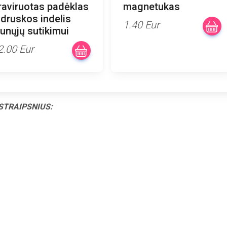
raviruotas padėklas
magnetukas
r druskos indelis
1.40 Eur
aunųjų sutikimui
2.00 Eur
STRAIPSNIUS: