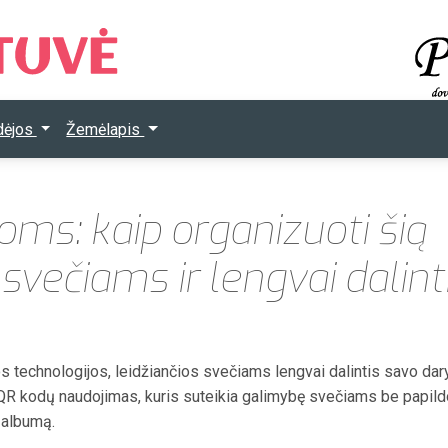
Idėjos
Žemėlapis
ms: kaip organizuoti šią
večiams ir lengvai dalint
 technologijos, leidžiančios svečiams lengvai dalintis savo da
 QR kodų naudojimas, kuris suteikia galimybę svečiams be papil
ą albumą.