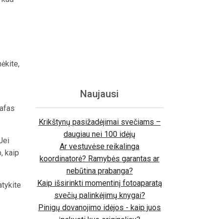
ėkite,
Naujausi
rafas
Krikštynų pasižadėjimai svečiams –
daugiau nei 100 idėjų
Jei
Ar vestuvėse reikalinga
, kaip
koordinatorė? Ramybės garantas ar
nebūtina prabanga?
Kaip išsirinkti momentinį fotoaparatą
atykite
svečių palinkėjimų knygai?
Pinigų dovanojimo idėjos - kaip juos