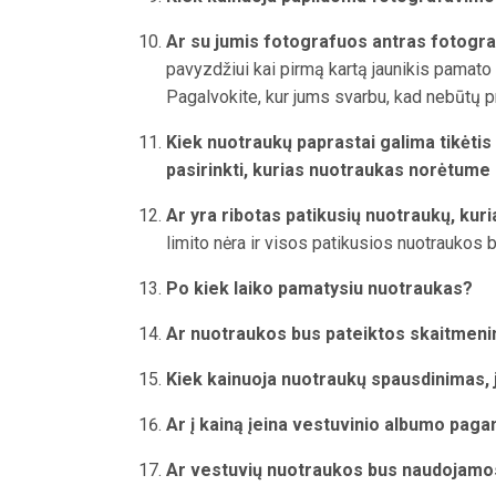
Ar su jumis fotografuos antras fotogr
pavyzdžiui kai pirmą kartą jaunikis pamat
Pagalvokite, kur jums svarbu, kad nebūtų p
Kiek nuotraukų paprastai galima tikėtis
pasirinkti, kurias nuotraukas norėtume
Ar yra ribotas patikusių nuotraukų, kur
limito nėra ir visos patikusios nuotraukos 
Po kiek laiko pamatysiu nuotraukas?
Ar nuotraukos bus pateiktos skaitmeni
Kiek kainuoja nuotraukų spausdinimas,
Ar į kainą įeina vestuvinio albumo pag
Ar vestuvių nuotraukos bus naudojamos 