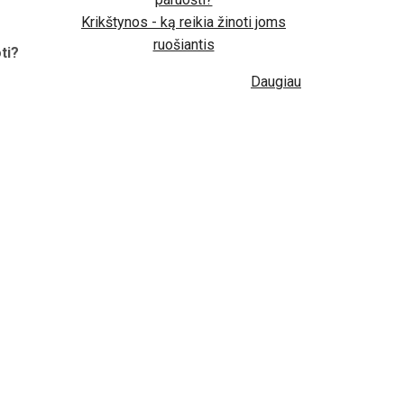
Krikštynos - ką reikia žinoti joms
ruošiantis
ti?
Daugiau