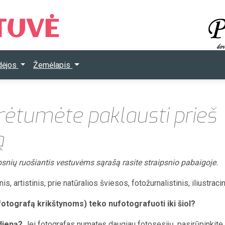
Idėjos
Žemėlapis
urėtumėte paklausti prieš
ą
nių ruošiantis vestuvėms sąrašą rasite straipsnio pabaigoje.
is, artistinis, prie natūralios šviesos, fotožurnalistinis, iliustracini
 fotografą krikštynoms) teko nufotografuoti iki šiol?
dieną?
Jei fotografas numatęs daugiau fotosesijų, pasirūpinkite,