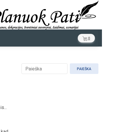
0
PAIEŠKA
s...
 kad