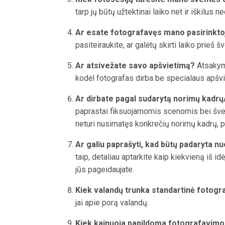
tarp jų būtų užtektinai laiko net ir iškilus
Ar esate fotografavęs mano pasirinktoje
pasiteiraukite, ar galėtų skirti laiko prieš šv
Ar atsivežate savo apšvietimą?
Atsakyma
kodėl fotografas dirba be specialaus apšv
Ar dirbate pagal sudarytą norimų kadr
paprastai fiksuojamomis scenomis bei šven
neturi nusimatęs konkrečių norimų kadrų, pas
Ar galiu paprašyti, kad būtų padaryta 
taip, detaliau aptarkite kaip kiekvieną iš i
jūs pageidaujate.
Kiek valandų trunka standartinė fotogr
jai apie porą valandų.
Kiek kainuoja papildoma fotografavimo