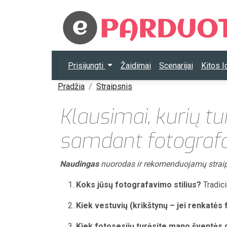
Prisijungti
Žaidimai
Scenarijai
Kitos 
Pradžia
Straipsnis
Klausimai, kurių t
samdant fotograf
Naudingas
nuorodas ir rekomenduojamų straips
Koks jūsų fotografavimo stilius?
Tradicin
Kiek vestuvių (krikštynų – jei renkatės
Kiek fotosesijų turėsite mano šventės 