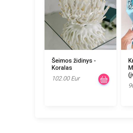
Šeimos židinys -
K
Koralas
M
(
102.00 Eur
9