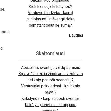
įpakuoti kuo originaliau?
Kiek kainuoja krikštynos?
ose,
Vestuvių biudžetas: kaip jį
susiplanuoti ir išvengti šoko
pamatant galutinę sumą?
tiems
Daugiau
ad
Skaitomiausi
Abėcėlinis šventųjų vardų sąrašas
Ką svočiai reikia žinoti apie vestuves
bei kaip paruošt scenarijų?
Vestuviniai pakvietimai - ką ir kaip
rašyti?
Krikštynos - kaip suruošti šventę?
Krikštynų kvietimai - kaip juos
paruošti?