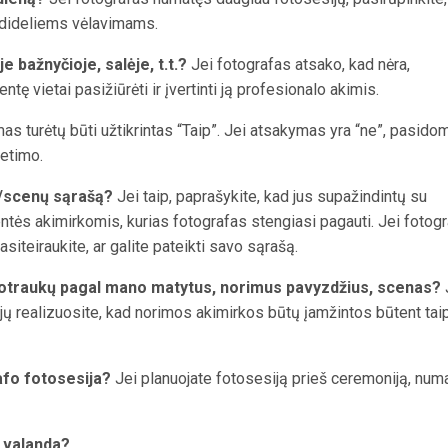
 nedideliems vėlavimams.
 bažnyčioje, salėje, t.t.?
Jei fotografas atsako, kad nėra,
entę vietai pasižiūrėti ir įvertinti ją profesionalo akimis.
s turėtų būti užtikrintas “Taip”. Jei atsakymas yra “ne”, pasidom
ietimo.
ų/scenų sąrašą?
Jei taip, paprašykite, kad jus supažindintų su
tės akimirkomis, kurias fotografas stengiasi pagauti. Jei fotog
iteiraukite, ar galite pateikti savo sąrašą.
nuotraukų pagal mano matytus, norimus pavyzdžius, scenas?
dėjų realizuosite, kad norimos akimirkos būtų įamžintos būtent taip
afo fotosesija?
Jei planuojate fotosesiją prieš ceremoniją, num
 valanda?