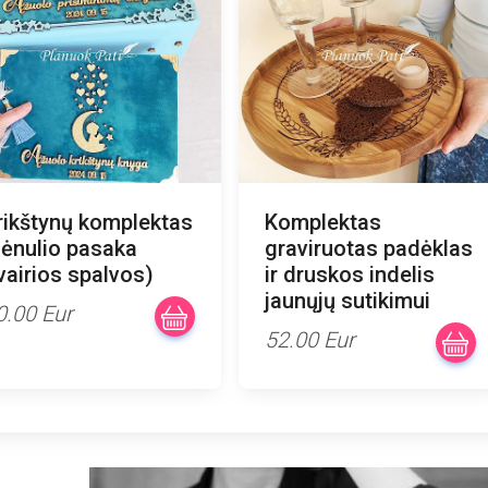
rikštynų komplektas
Komplektas
ėnulio pasaka
graviruotas padėklas
įvairios spalvos)
ir druskos indelis
jaunųjų sutikimui
0.00 Eur
52.00 Eur