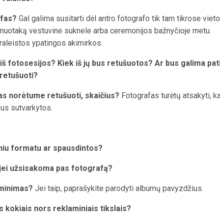
afas?
Gal galima susitarti dėl antro fotografo tik tam tikrose viet
o nuotaką vestuvine suknele arba ceremonijos bažnyčioje metu.
raleistos ypatingos akimirkos.
 iš fotosesijos? Kiek iš jų bus retušuotos? Ar bus galima pa
 retušuoti?
ias norėtume retušuoti, skaičius?
Fotografas turėtų atsakyti, k
bus sutvarkytos.
niu formatu ar spausdintos?
 jei užsisakoma pas fotografą?
aminimas?
Jei taip, paprašykite parodyti albumų pavyzdžius.
kokiais nors reklaminiais tikslais?