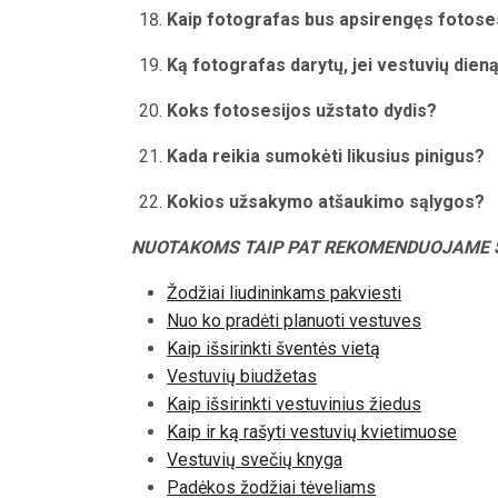
Kaip fotografas bus apsirengęs fotose
Ką fotografas darytų, jei vestuvių dieną
Koks fotosesijos užstato dydis?
Kada reikia sumokėti likusius pinigus?
Kokios užsakymo atšaukimo sąlygos?
NUOTAKOMS TAIP PAT REKOMENDUOJAME 
Žodžiai liudininkams pakviesti
Nuo ko pradėti planuoti vestuves
Kaip išsirinkti šventės vietą
Vestuvių biudžetas
Kaip išsirinkti vestuvinius žiedus
Kaip ir ką rašyti vestuvių kvietimuose
Vestuvių svečių knyga
Padėkos žodžiai tėveliams