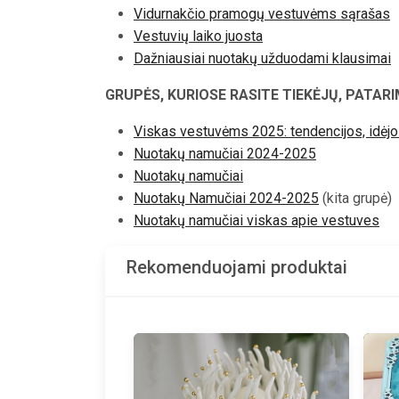
Vidurnakčio pramogų vestuvėms sąrašas
Vestuvių laiko juosta
Dažniausiai nuotakų užduodami klausimai
GRUPĖS, KURIOSE RASITE TIEKĖJŲ, PATARI
Viskas vestuvėms 2025: tendencijos, idėj
Nuotakų namučiai 2024-2025
Nuotakų namučiai
Nuotakų Namučiai 2024-2025
(kita grupė)
Nuotakų namučiai viskas apie vestuves
Rekomenduojami produktai