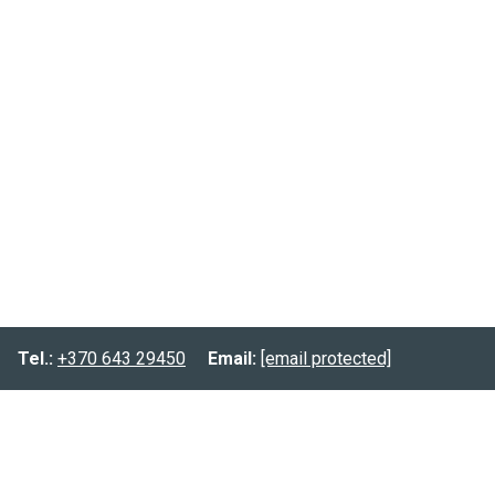
Tel.:
+370 643 29450
Email:
[email protected]
Informacija
Prekių pristatymas
Prekių grąžinimas
Privatumo politika