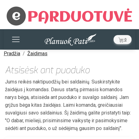
0
Pradžia
Žaidimas
Atsisėsk ant puoduko
Jums reikės naktipuodžių bei saldainių. Suskirstykite
žaidėjus į komandas. Davus startą pirmasis komandos
narys bėga, atsisėda ant puoduko ir suvalgo saldainį. Jam
grįžus bėga kitas žaidėjas. Laimi komanda, greičiausiai
suvalgiusi savo saldainius. Šį žaidimą galite pristatyti taip:
"O dabar, mielieji, prisiminsime vaikystę ir pasimokysime
sėdėti ant puoduko, o už sėdėjimą gausim po saldainį".