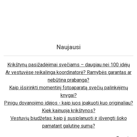
Naujausi
Krikštynų pasižadėjimai svečiams – daugiau nei 100 idėjų
Ar vestuvėse reikalinga koordinatorė? Ramybės garantas ar
nebūtina prabanga?
Kaip išsirinkti momentinį fotoaparatą svečių palinkėjimų
knygai?
Pinigų dovanojimo idėjos - kaip juos įpakuoti kuo originaliau?
Kiek kainuoja krikštynos?
Vestuvių biudžetas: kaip jį susiplanuoti ir išvengti šoko
pamatant galutinę sumą?