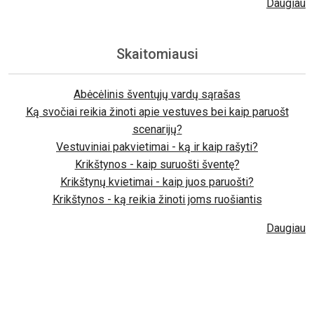
Daugiau
Skaitomiausi
Abėcėlinis šventųjų vardų sąrašas
Ką svočiai reikia žinoti apie vestuves bei kaip paruošt
scenarijų?
Vestuviniai pakvietimai - ką ir kaip rašyti?
Krikštynos - kaip suruošti šventę?
Krikštynų kvietimai - kaip juos paruošti?
Krikštynos - ką reikia žinoti joms ruošiantis
Daugiau