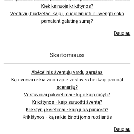
Kiek kainuoja krikštynos?
Vestuvių biudžetas: kaip jį susiplanuoti ir išvengti šoko
pamatant galutinę sumą?
Daugiau
Skaitomiausi
Abėcėlinis šventųjų vardų sąrašas
Ką svočiai reikia žinoti apie vestuves bei kaip paruošt
scenarijų?
Vestuviniai pakvietimai - ką ir kaip rašyti?
Krikštynos - kaip suruošti šventę?
Krikštynų kvietimai - kaip juos paruošti?
Krikštynos - ką reikia žinoti joms ruošiantis
Daugiau