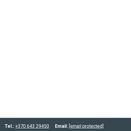
Tel.:
+370 643 29450
Email:
[email protected]
Informacija