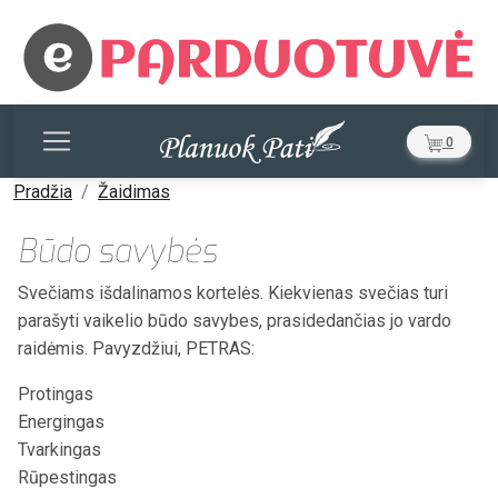
0
Pradžia
Žaidimas
Būdo savybės
Svečiams išdalinamos kortelės. Kiekvienas svečias turi
parašyti vaikelio būdo savybes, prasidedančias jo vardo
raidėmis. Pavyzdžiui, PETRAS:
Protingas
Energingas
Tvarkingas
Rūpestingas