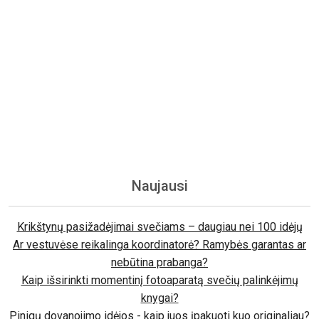
Naujausi
Krikštynų pasižadėjimai svečiams – daugiau nei 100 idėjų
Ar vestuvėse reikalinga koordinatorė? Ramybės garantas ar
nebūtina prabanga?
Kaip išsirinkti momentinį fotoaparatą svečių palinkėjimų
knygai?
Pinigų dovanojimo idėjos - kaip juos įpakuoti kuo originaliau?