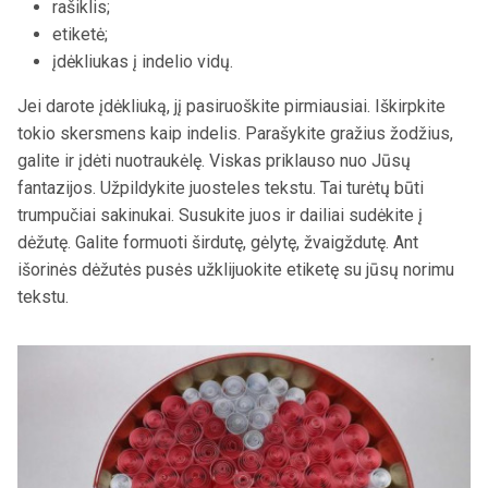
rašiklis;
etiketė;
įdėkliukas į indelio vidų.
Jei darote įdėkliuką, jį pasiruoškite pirmiausiai. Iškirpkite
tokio skersmens kaip indelis. Parašykite gražius žodžius,
galite ir įdėti nuotraukėlę. Viskas priklauso nuo Jūsų
fantazijos. Užpildykite juosteles tekstu. Tai turėtų būti
trumpučiai sakinukai. Susukite juos ir dailiai sudėkite į
dėžutę. Galite formuoti širdutę, gėlytę, žvaigždutę. Ant
išorinės dėžutės pusės užklijuokite etiketę su jūsų norimu
tekstu.