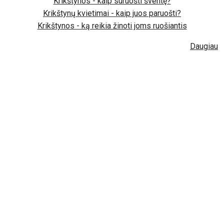
Krikštynos - kaip suruošti šventę?
Krikštynų kvietimai - kaip juos paruošti?
Krikštynos - ką reikia žinoti joms ruošiantis
Daugiau