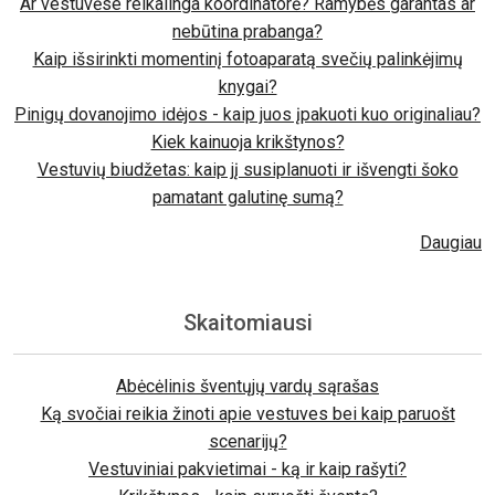
Ar vestuvėse reikalinga koordinatorė? Ramybės garantas ar
nebūtina prabanga?
Kaip išsirinkti momentinį fotoaparatą svečių palinkėjimų
knygai?
Pinigų dovanojimo idėjos - kaip juos įpakuoti kuo originaliau?
Kiek kainuoja krikštynos?
Vestuvių biudžetas: kaip jį susiplanuoti ir išvengti šoko
pamatant galutinę sumą?
Daugiau
Skaitomiausi
Abėcėlinis šventųjų vardų sąrašas
Ką svočiai reikia žinoti apie vestuves bei kaip paruošt
scenarijų?
Vestuviniai pakvietimai - ką ir kaip rašyti?