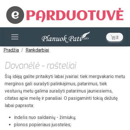
0
Pradžia
Rankdarbiai
Dovanėlė - rašteliai
Šią idėją galite pritaikyti labai įvairiai: tiek mergvakario metu
merginos gali surašyti palinkėjimus, patarimus, tiek
vestuvių metu galima surašyti patarimus jauniesiems,
citatas apie meilę ir panašiai. O pasigaminti tokią dėžutę
labai paprasta:
indelis nuo saldainių - žirniukų;
plonos popieriaus juostelės;