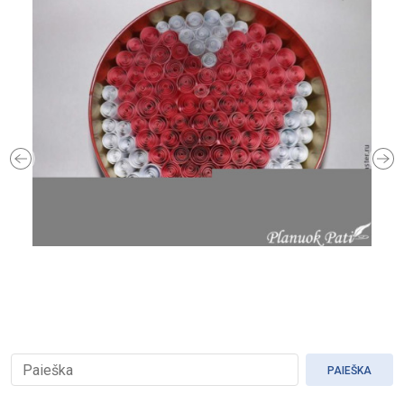
Previous
Ne
PAIEŠKA