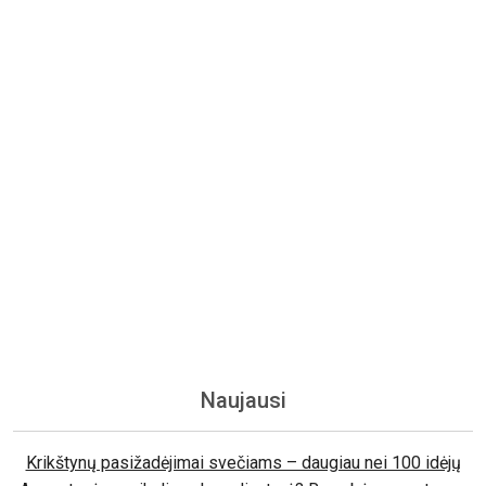
Naujausi
Krikštynų pasižadėjimai svečiams – daugiau nei 100 idėjų