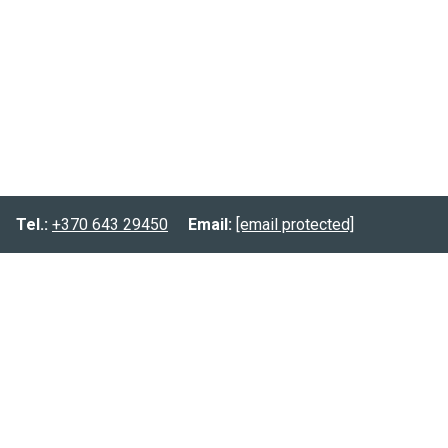
Tel.:
+370 643 29450
Email:
[email protected]
Informacija
Prekių pristatymas
Prekių grąžinimas
Privatumo politika
Kontaktai:
Tel.:
(8-643) 29450
Email:
[email protected]
FB.:
@planuokpati.lt