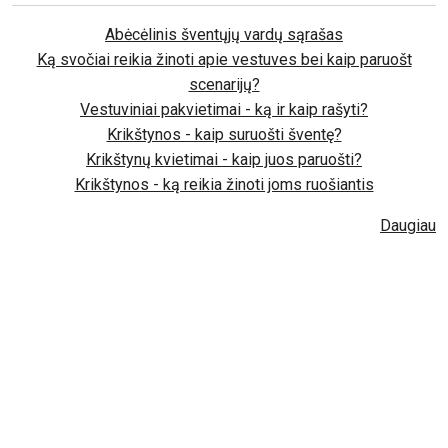
Abėcėlinis šventųjų vardų sąrašas
Ką svočiai reikia žinoti apie vestuves bei kaip paruošt
scenarijų?
Vestuviniai pakvietimai - ką ir kaip rašyti?
Krikštynos - kaip suruošti šventę?
Krikštynų kvietimai - kaip juos paruošti?
Krikštynos - ką reikia žinoti joms ruošiantis
Daugiau