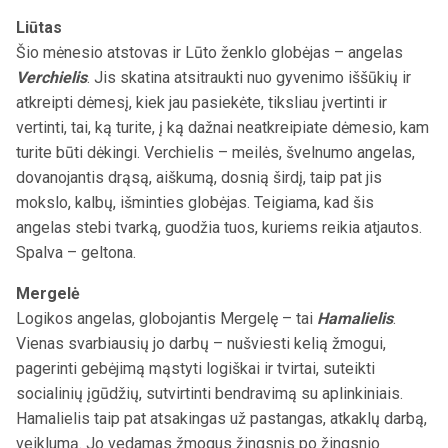
Liūtas
Šio mėnesio atstovas ir Lūto ženklo globėjas – angelas
Verchielis
. Jis skatina atsitraukti nuo gyvenimo iššūkių ir
atkreipti dėmesį, kiek jau pasiekėte, tiksliau įvertinti ir
vertinti, tai, ką turite, į ką dažnai neatkreipiate dėmesio, kam
turite būti dėkingi. Verchielis – meilės, švelnumo angelas,
dovanojantis drąsą, aiškumą, dosnią širdį, taip pat jis
mokslo, kalbų, išminties globėjas. Teigiama, kad šis
angelas stebi tvarką, guodžia tuos, kuriems reikia atjautos.
Spalva – geltona.
Mergelė
Logikos angelas, globojantis Mergelę – tai
Hamalielis
.
Vienas svarbiausių jo darbų – nušviesti kelią žmogui,
pagerinti gebėjimą mąstyti logiškai ir tvirtai, suteikti
socialinių įgūdžių, sutvirtinti bendravimą su aplinkiniais.
Hamalielis taip pat atsakingas už pastangas, atkaklų darbą,
veiklumą. Jo vedamas žmogus žingsnis po žingsnio