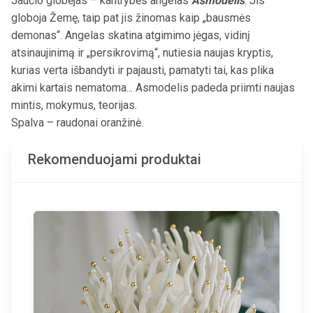
Jaučio globėjas – kantrybės angelas
Asmodelis
. Jis
globoja Žemę, taip pat jis žinomas kaip „bausmės
demonas“. Angelas skatina atgimimo jėgas, vidinį
atsinaujinimą ir „persikrovimą“, nutiesia naujas kryptis,
kurias verta išbandyti ir pajausti, pamatyti tai, kas plika
akimi kartais nematoma... Asmodelis padeda priimti naujas
mintis, mokymus, teorijas.
Spalva – raudonai oranžinė.
Rekomenduojami produktai