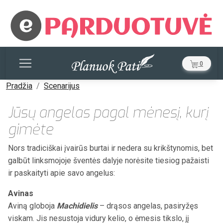
0
Pradžia
Scenarijus
Jūsų angelas pagal mėnesį, kurį
gimėte
Nors tradiciškai įvairūs burtai ir nedera su krikštynomis, bet
galbūt linksmojoje šventės dalyje norėsite tiesiog pažaisti
ir paskaityti apie savo angelus:
Avinas
Aviną globoja
Machidielis
– drąsos angelas, pasiryžęs
viskam. Jis nesustoja vidury kelio, o ėmesis tikslo, jį