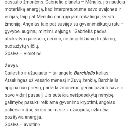
pasaulio žmonėms. Gabrielio planeta – Mėnulis, jis naudoja
moterišką energiją, kad interpretuotume savo svajones ir
vizijas, taip pat Mėnulio energija jam reikalinga įkvėpti
žmoniją. Angelas taip pat susijęs su gyvenimiškuoju ratu –
gyvybe, augimu, mirtimi, sąjunga... Gabrielis padės
atsikratyti gailesčio, nerimo, neišsipildžiusių troškimų,
sudaužytų vilčių.
Spalva – violetinė.
Žuvys
Gailestis ir užuojauta – tai angelo
Barchielio
kelias.
Atsakingas už vasario mėnesį ir Žuvų ženklą, Barchielis
apgina nuo priešų, padeda žmonėms geriau pažinti save ir
savo vidinį pasaulį. Jis suteikia neišpasakytą ramybę,
galimybę pasukti reikiama gyvenimo kryptimi, angelas
paliečia mūsų širdis su meile ir užuojauta, užkrečia
pozityvia energija.
Spalva – avietinė.