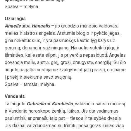
Spalva – mėlyna.
Ožiaragis
Anaelis
arba
Hanaelis
– jis gruodžio mėnesio valdovas:
meilės ir aistros angelas. Atstumia blogio ir pykčio jėgas,
gina nekaltuosius, ir yra pasiruošęs kautis lyg karys už
gerumą, dorumą ir sąžiningumą. Hanaelis suteikia jėgų ir
išminties, kai esate silpni, jis priverčia nepasiduoti. Angelas
dovanoja meilę, aistrą, gėrį, grožį, draugystę, energiją. Su šio
angelo pagalba nustojame žvalgytis atgal į praeitį, o einame
į priekį ir siekiame savo svajonių.
Spalva – tamsiai mėlyna.
Vandenis
Tai angelo
Gabrielio
ar
Kambielio
, valdančio sausio mėnesį
ir Vandenio horoskopo ženklą, laikas. Jis dar vadinamas
pasiuntiniu ar pranašu taip pat – tiesos ir teisybės dvasia.
Jis dažnai vaizduodamas su trimitu, neša geras žinias viso