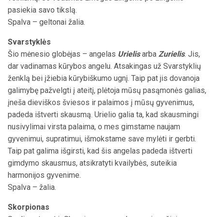
pasiekia savo tikslą.
Spalva – geltonai žalia.
Svarstyklės
Šio mėnesio globėjas – angelas
Urielis
arba
Zurielis
. Jis,
dar vadinamas kūrybos angelu. Atsakingas už Svarstyklių
ženklą bei įžiebia kūrybiškumo ugnį. Taip pat jis dovanoja
galimybę pažvelgti į ateitį, plėtoja mūsų pasąmonės galias,
įneša dieviškos šviesos ir palaimos į mūsų gyvenimus,
padeda ištverti skausmą. Urielio galia ta, kad skausmingi
nusivylimai virsta palaima, o mes gimstame naujam
gyvenimui, supratimui, išmokstame save mylėti ir gerbti.
Taip pat galima išgirsti, kad šis angelas padeda ištverti
gimdymo skausmus, atsikratyti kvailybės, suteikia
harmonijos gyvenime.
Spalva – žalia.
Skorpionas