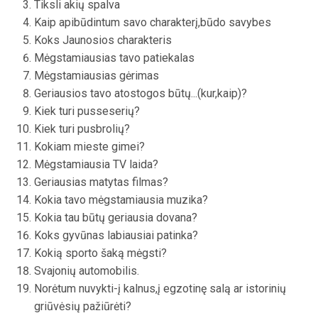
Tiksli akių spalva
Kaip apibūdintum savo charakterį,būdo savybes
Koks Jaunosios charakteris
Mėgstamiausias tavo patiekalas
Mėgstamiausias gėrimas
Geriausios tavo atostogos būtų...(kur,kaip)?
Kiek turi pusseserių?
Kiek turi pusbrolių?
Kokiam mieste gimei?
Mėgstamiausia TV laida?
Geriausias matytas filmas?
Kokia tavo mėgstamiausia muzika?
Kokia tau būtų geriausia dovana?
Koks gyvūnas labiausiai patinka?
Kokią sporto šaką mėgsti?
Svajonių automobilis.
Norėtum nuvykti-į kalnus,į egzotinę salą ar istorinių
griūvėsių pažiūrėti?