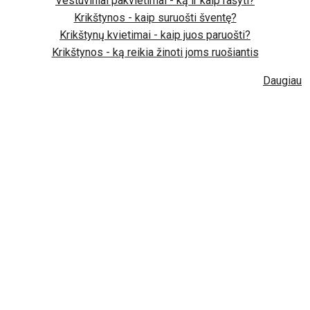
Vestuviniai pakvietimai - ką ir kaip rašyti?
Krikštynos - kaip suruošti šventę?
Krikštynų kvietimai - kaip juos paruošti?
Krikštynos - ką reikia žinoti joms ruošiantis
Daugiau