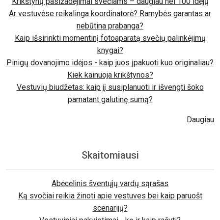
Krikštynų pasižadėjimai svečiams – daugiau nei 100 idėjų
Ar vestuvėse reikalinga koordinatorė? Ramybės garantas ar
nebūtina prabanga?
Kaip išsirinkti momentinį fotoaparatą svečių palinkėjimų
knygai?
Pinigų dovanojimo idėjos - kaip juos įpakuoti kuo originaliau?
Kiek kainuoja krikštynos?
Vestuvių biudžetas: kaip jį susiplanuoti ir išvengti šoko
pamatant galutinę sumą?
Daugiau
Skaitomiausi
Abėcėlinis šventųjų vardų sąrašas
Ką svočiai reikia žinoti apie vestuves bei kaip paruošt
scenarijų?