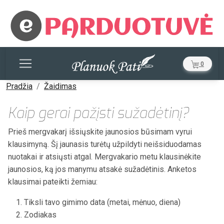
0
Pradžia
Žaidimas
Kaip gerai pažįsti sužadėtinį?
Prieš mergvakarį išsiųskite jaunosios būsimam vyrui
klausimyną. Šį jaunasis turėtų užpildyti neišsiduodamas
nuotakai ir atsiųsti atgal. Mergvakario metu klausinėkite
jaunosios, ką jos manymu atsakė sužadėtinis. Anketos
klausimai pateikti žemiau:
Tiksli tavo gimimo data (metai, mėnuo, diena)
Zodiakas