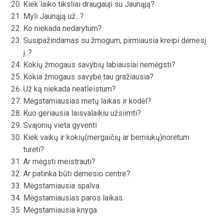
Kiek laiko tiksliai draugauji su Jaunąją?
Myli Jaunąją už...?
Ko niekada nedarytum?
Susipažindamas su žmogum, pirmiausia kreipi dėmesį
į..?
Kokių žmogaus savybių labiausiai nemėgsti?
Kokia žmogaus savybė tau gražiausia?
Už ką niekada neatleistum?
Mėgstamiausias metų laikas ir kodėl?
Kuo geriausia laisvalaikiu užsiimti?
Svajonių vieta gyventi
Kiek vaikų ir kokių(mergaičių ar berniukų)norėtum
turėti?
Ar mėgsti meistrauti?
Ar patinka būti dėmesio centre?
Mėgstamiausia spalva.
Mėgstamiausias paros laikas.
Mėgstamiausia knyga.