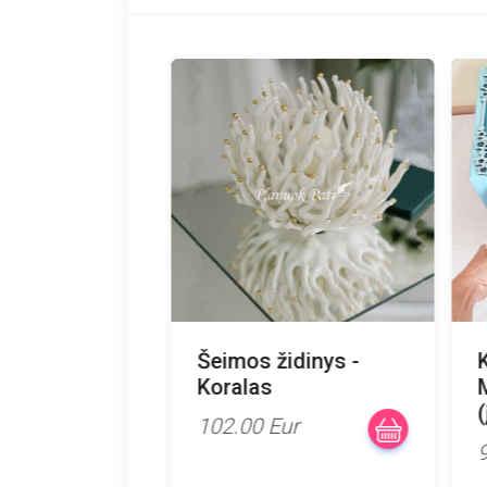
Šeimos židinys -
K
Koralas
M
(
102.00 Eur
9