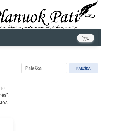
0
PAIEŠKA
oja
mės".
stos