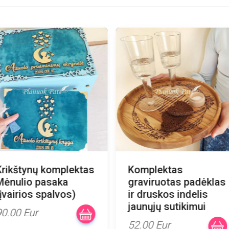
rikštynų komplektas
Komplektas
ėnulio pasaka
graviruotas padėklas
įvairios spalvos)
ir druskos indelis
jaunųjų sutikimui
0.00 Eur
52.00 Eur