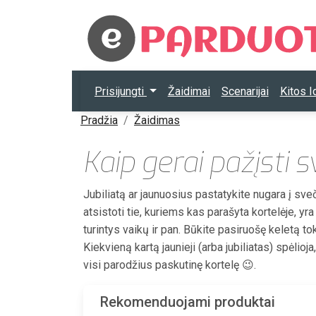
Prisijungti
Žaidimai
Scenarijai
Kitos 
Pradžia
Žaidimas
Kaip gerai pažįsti 
Jubiliatą ar jaunuosius pastatykite nugara į sve
atsistoti tie, kuriems kas parašyta kortelėje, yr
turintys vaikų ir pan. Būkite pasiruošę keletą to
Kiekvieną kartą jaunieji (arba jubiliatas) spėlio
visi parodžius paskutinę kortelę 😉.
Rekomenduojami produktai