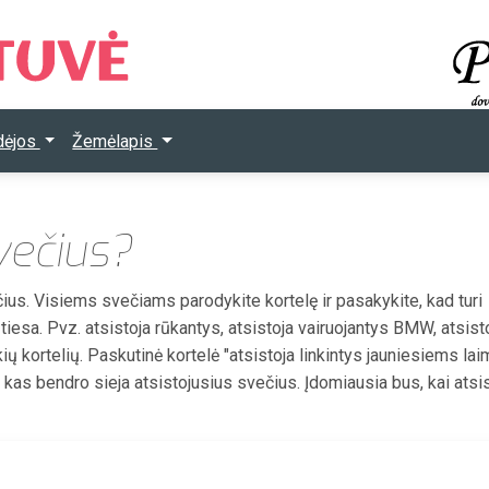
Idėjos
Žemėlapis
svečius?
čius. Visiems svečiams parodykite kortelę ir pasakykite, kad turi
a tiesa. Pvz. atsistoja rūkantys, atsistoja vairuojantys BMW, atsist
kių kortelių. Paskutinė kortelė "atsistoja linkintys jauniesiems lai
ja, kas bendro sieja atsistojusius svečius. Įdomiausia bus, kai atsi