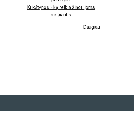
Krikštynos - ką reikia žinoti joms
ruošiantis
Daugiau