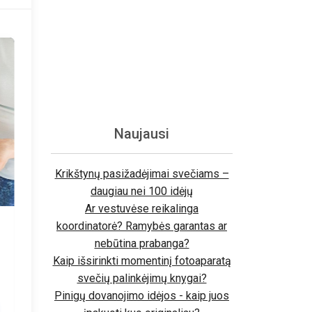
Naujausi
Krikštynų pasižadėjimai svečiams –
daugiau nei 100 idėjų
Ar vestuvėse reikalinga
koordinatorė? Ramybės garantas ar
nebūtina prabanga?
Kaip išsirinkti momentinį fotoaparatą
svečių palinkėjimų knygai?
Pinigų dovanojimo idėjos - kaip juos