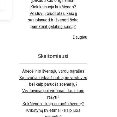
įpakuoti kuo originaliau?
Kiek kainuoja krikštynos?
Vestuvių biudžetas: kaip jį
susiplanuoti ir išvengti šoko
pamatant galutinę sumą?
Daugiau
Skaitomiausi
Abėcėlinis šventųjų vardų sąrašas
Ką svočiai reikia žinoti apie vestuves
bei kaip paruošt scenarijų?
Vestuviniai pakvietimai - ką ir kaip
rašyti?
Krikštynos - kaip suruošti šventę?
Krikštynų kvietimai - kaip juos
paruošti?