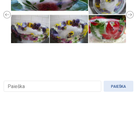
Previous
Ne
PAIEŠKA