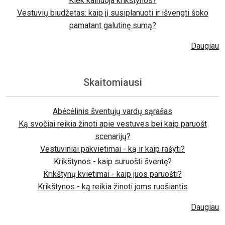
Kiek kainuoja krikštynos?
Vestuvių biudžetas: kaip jį susiplanuoti ir išvengti šoko
pamatant galutinę sumą?
Daugiau
Skaitomiausi
Abėcėlinis šventųjų vardų sąrašas
Ką svočiai reikia žinoti apie vestuves bei kaip paruošt
scenarijų?
Vestuviniai pakvietimai - ką ir kaip rašyti?
Krikštynos - kaip suruošti šventę?
Krikštynų kvietimai - kaip juos paruošti?
Krikštynos - ką reikia žinoti joms ruošiantis
Daugiau