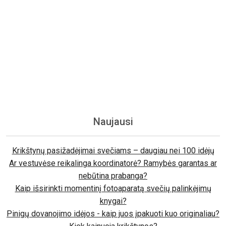
Naujausi
Krikštynų pasižadėjimai svečiams – daugiau nei 100 idėjų
Ar vestuvėse reikalinga koordinatorė? Ramybės garantas ar
nebūtina prabanga?
Kaip išsirinkti momentinį fotoaparatą svečių palinkėjimų
knygai?
Pinigų dovanojimo idėjos - kaip juos įpakuoti kuo originaliau?