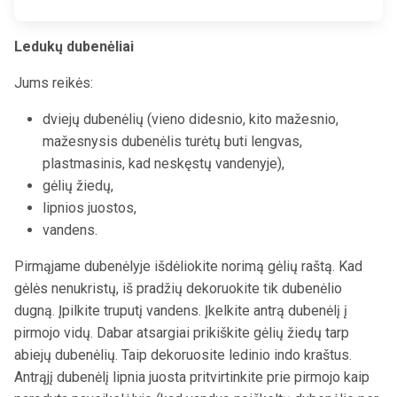
Ledukų dubenėliai
Jums reikės:
dviejų dubenėlių (vieno didesnio, kito mažesnio,
mažesnysis dubenėlis turėtų buti lengvas,
plastmasinis, kad neskęstų vandenyje),
gėlių žiedų,
lipnios juostos,
vandens.
Pirmąjame dubenėlyje išdėliokite norimą gėlių raštą. Kad
gėlės nenukristų, iš pradžių dekoruokite tik dubenėlio
dugną. Įpilkite truputį vandens. Įkelkite antrą dubenėlį į
pirmojo vidų. Dabar atsargiai prikiškite gėlių žiedų tarp
abiejų dubenėlių. Taip dekoruosite ledinio indo kraštus.
Antrąjį dubenėlį lipnia juosta pritvirtinkite prie pirmojo kaip