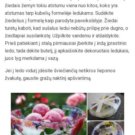
žiedais žemyn tokiu atstumu viena nuo kitos, koks yra
atstumas tarp kubelių formelėje ledukams. Sudėkite
žiedelius į formelę kaip parodyta paveikslėlyje. Žiedai
turėtų kaboti, kad sušalus ledui nebūtų prilipę prie dugno, o
žiedlapiai susilankstę. Užpilkite vandeniu ir atšaldykite.
Prieš patiekiant į stalą pirmiausiai įberkite į indą įprastinio
ledo, tada dėkite butelį, jį apkaišiokite dekoruotais ledukais,
juos lyg merkdama į vazą.
Jei į ledo vidurį įdėsite šviečiančią netikros liepsnos
žvakutę, gausite gražų naktinį apšvietimą.