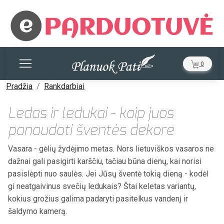
0
Pradžia
Rankdarbiai
Ledas ir ledukai - kaip juos
panaudoti šventės dekore
Vasara - gėlių žydėjimo metas. Nors lietuviškos vasaros ne
dažnai gali pasigirti karščiu, tačiau būna dienų, kai norisi
pasislėpti nuo saulės. Jei Jūsų šventė tokią dieną - kodėl
gi neatgaivinus svečių ledukais? Štai keletas variantų,
kokius grožius galima padaryti pasitelkus vandenį ir
šaldymo kamerą.