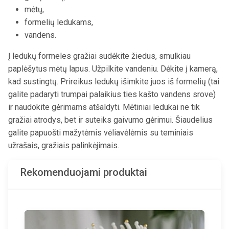
mėtų,
formelių ledukams,
vandens.
Į ledukų formeles gražiai sudėkite žiedus, smulkiau
paplėšytus mėtų lapus. Užpilkite vandeniu. Dėkite į kamerą,
kad sustingtų. Prireikus ledukų išimkite juos iš formelių (tai
galite padaryti trumpai palaikius ties kašto vandens srove)
ir naudokite gėrimams atšaldyti. Mėtiniai ledukai ne tik
gražiai atrodys, bet ir suteiks gaivumo gėrimui. Šiaudelius
galite papuošti mažytėmis vėliavėlėmis su teminiais
užrašais, gražiais palinkėjimais.
Rekomenduojami produktai