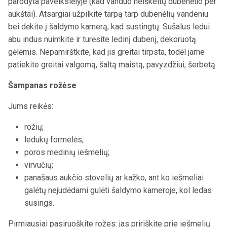
parodyta paveikslėlyje (kad vanduo neiškeltų dubenėlio per
aukštai). Atsargiai užpilkite tarpą tarp dubenėlių vandeniu
bei dėkite į šaldymo kamerą, kad sustingtų. Sušalus ledui
abu indus nuimkite ir turėsite ledinį dubenį, dekoruotą
gėlėmis. Nepamirštkite, kad jis greitai tirpsta, todėl jame
patiekite greitai valgomą, šaltą maistą, pavyzdžiui, šerbetą.
Šampanas rožėse
Jums reikės:
rožių;
ledukų formelės;
poros medinių iešmelių;
virvučių;
panašaus aukčio stovelių ar kažko, ant ko iešmeliai
galėtų nejudėdami gulėti šaldymo kameroje, kol ledas
susings.
Pirmiausiai pasiruoškite rožes: jas pririškite prie iešmelių