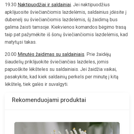
19.30
Naktipuodžiai ir saldainiai
. Jei naktipuodžius
apklijuosite šviečiančiomis lazdelėmis, saldainius įdėsite į
dubenėlį su šviečiančiomis lazdelėmis, šį žaidimą bus
galima žaisti tamsoje. Kiekvienos komandos bėgimo trasą
taip pat pažymėkite iš šonų šviečiančiomis lazdelėmis, kad
matytųsi takas.
20.00
Minutės žaidimas su saldainiais
. Prie žaidėjų
šiaudelių priklijuokite šviečiančias lazdeles, jomis
papuoškite lėkšteles su saldainiais. Jei žaidžia vaikai,
pasakykite, kad kiek saldainių perkels per minutę į kitą
lėkštelę, tiek galės ir suvalgyti.
Rekomenduojami produktai