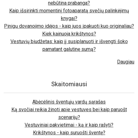
nebūtina prabanga?
Kaip išsirinkti momentinį fotoaparatą svečių palinkėjimų
knygai?
Pinigų dovanojimo idėjos - kaip juos įpakuoti kuo originaliau?
Kiek kainuoja krikštynos?
Vestuvių biudžetas: kaip jį susiplanuoti ir išvengti šoko
pamatant galutinę sumą?
Daugiau
Skaitomiausi
Abėcėlinis šventųjų vardų sąrašas
Ką svočiai reikia žinoti apie vestuves bei kaip paruošt
scenarijų?
Vestuviniai pakvietimai - ką ir kaip rašyti?
Krikštynos - kaip suruošti šventę?