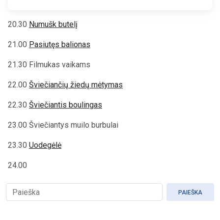
20.30
Numušk butelį
21.00
Pasiutęs balionas
21.30 Filmukas vaikams
22.00
Šviečiančių žiedų mėtymas
22.30
Šviečiantis boulingas
23.00 Šviečiantys muilo burbulai
23.30
Uodegėlė
24.00
PAIEŠKA