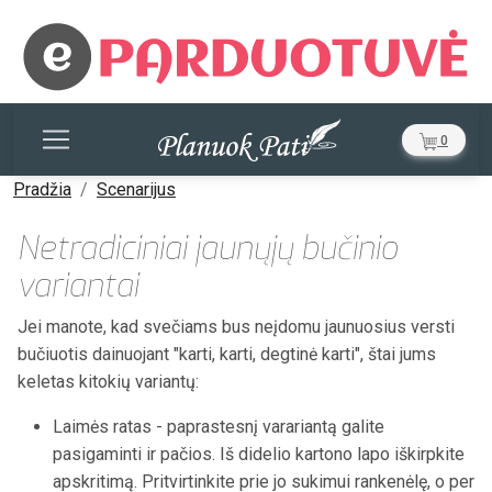
0
Pradžia
Scenarijus
Netradiciniai jaunųjų bučinio
variantai
Jei manote, kad svečiams bus neįdomu jaunuosius versti
bučiuotis dainuojant "karti, karti, degtinė karti", štai jums
keletas kitokių variantų:
Laimės ratas - paprastesnį varariantą galite
pasigaminti ir pačios. Iš didelio kartono lapo iškirpkite
apskritimą. Pritvirtinkite prie jo sukimui rankenėlę, o per