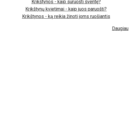
Krikštynos - kaip suruošti šventę?
Krikštynų kvietimai - kaip juos paruošti?
Krikštynos - ką reikia žinoti joms ruošiantis
Daugiau