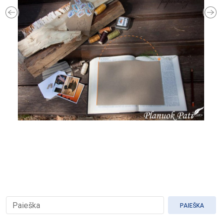
Previous
Ne
PAIEŠKA