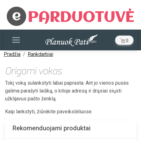
0
Pradžia
Rankdarbiai
Origami vokas
Tokį voką sulankstyti labai paprasta. Ant jo vienos pusės
galima parašyti laišką, o kitoje adresą ir drąsiai siųsti
užklijavus pašto ženklą.
Kaip lankstyti, žiūrėkite paveikslėliuose.
Rekomenduojami produktai