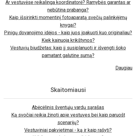
Ar vestuvėse reikalinga koordinatorė? Ramybės garantas ar
nebūtina prabanga?
Kaip išsirinkti momentinį fotoaparatą svečių palinkėjimų
knygai?
Pinigų dovanojimo idėjos - kaip juos įpakuoti kuo originaliau?
Kiek kainuoja krikštynos?
Vestuvių biudžetas: kaip jį susiplanuoti ir išvengti šoko
pamatant galutinę sumą?
Daugiau
Skaitomiausi
Abėcėlinis šventųjų vardų sąrašas
Ką svočiai reikia žinoti apie vestuves bei kaip paruošt
scenarijų?
Vestuviniai pakvietimai - ką ir kaip rašyti?