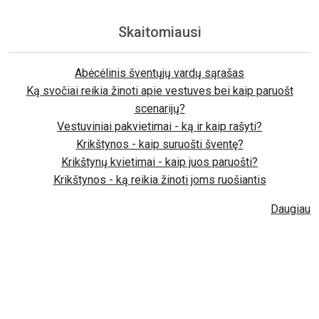
Skaitomiausi
Abėcėlinis šventųjų vardų sąrašas
Ką svočiai reikia žinoti apie vestuves bei kaip paruošt
scenarijų?
Vestuviniai pakvietimai - ką ir kaip rašyti?
Krikštynos - kaip suruošti šventę?
Krikštynų kvietimai - kaip juos paruošti?
Krikštynos - ką reikia žinoti joms ruošiantis
Daugiau