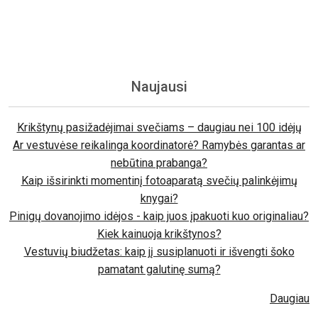
Naujausi
Krikštynų pasižadėjimai svečiams – daugiau nei 100 idėjų
Ar vestuvėse reikalinga koordinatorė? Ramybės garantas ar
nebūtina prabanga?
Kaip išsirinkti momentinį fotoaparatą svečių palinkėjimų
knygai?
Pinigų dovanojimo idėjos - kaip juos įpakuoti kuo originaliau?
Kiek kainuoja krikštynos?
Vestuvių biudžetas: kaip jį susiplanuoti ir išvengti šoko
pamatant galutinę sumą?
Daugiau