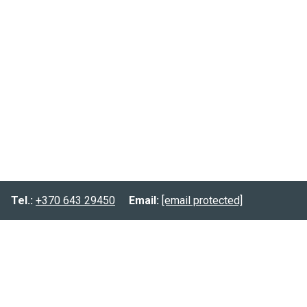
Tel.:
+370 643 29450
Email:
[email protected]
Informacija
Prekių pristatymas
Prekių grąžinimas
Privatumo politika
Kontaktai: