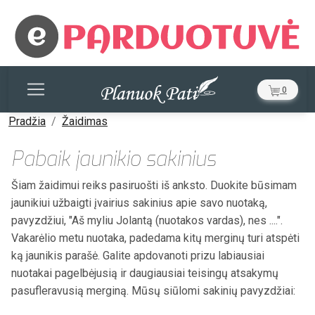
0
Pradžia
Žaidimas
Pabaik jaunikio sakinius
Šiam žaidimui reiks pasiruošti iš anksto. Duokite būsimam
jaunikiui užbaigti įvairius sakinius apie savo nuotaką,
pavyzdžiui, "Aš myliu Jolantą (nuotakos vardas), nes ....".
Vakarėlio metu nuotaka, padedama kitų merginų turi atspėti
ką jaunikis parašė. Galite apdovanoti prizu labiausiai
nuotakai pagelbėjusią ir daugiausiai teisingų atsakymų
pasufleravusią merginą. Mūsų siūlomi sakinių pavyzdžiai: