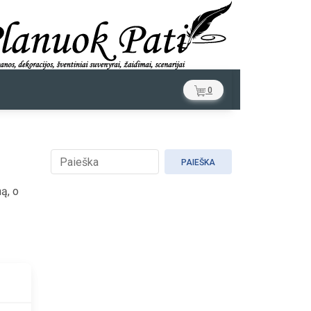
0
PAIEŠKA
ną, o