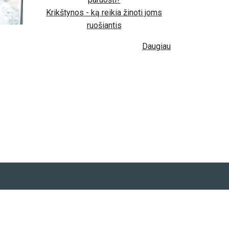
Krikštynos - ką reikia žinoti joms
ruošiantis
Daugiau