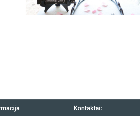
rmacija
Kontaktai:
rekių pristatymas
Tel.:
(8-643) 29450
rekių grąžinimas
Email:
[email protected]
rivatumo politika
FB.:
@planuokpati.lt