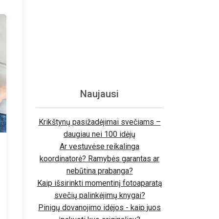
Naujausi
Krikštynų pasižadėjimai svečiams –
daugiau nei 100 idėjų
Ar vestuvėse reikalinga
koordinatorė? Ramybės garantas ar
nebūtina prabanga?
Kaip išsirinkti momentinį fotoaparatą
svečių palinkėjimų knygai?
Pinigų dovanojimo idėjos - kaip juos