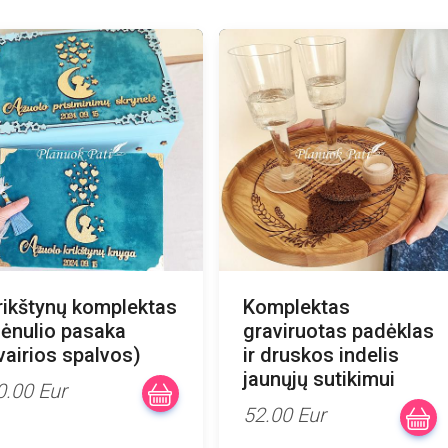
rikštynų komplektas
Komplektas
ėnulio pasaka
graviruotas padėklas
įvairios spalvos)
ir druskos indelis
jaunųjų sutikimui
0.00 Eur
52.00 Eur