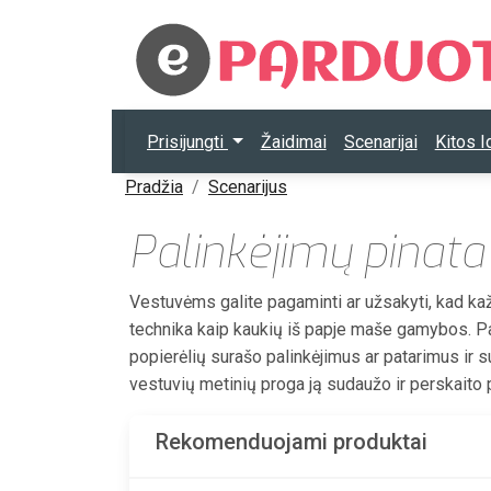
Prisijungti
Žaidimai
Scenarijai
Kitos 
Pradžia
Scenarijus
Palinkėjimų pinata
Vestuvėms galite pagaminti ar užsakyti, kad k
technika kaip kaukių iš papje maše gamybos. Pa
popierėlių surašo palinkėjimus ar patarimus ir su
vestuvių metinių proga ją sudaužo ir perskaito pa
Rekomenduojami produktai