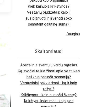
įpakuoti kuo originaliau?
Kiek kainuoja krikštynos?
Vestuvių biudžetas: kaip jį
susiplanuoti ir išvengti šoko
pamatant galutinę sumą?
Daugiau
Skaitomiausi
Abėcėlinis šventųjų vardų sąrašas
Ką svočiai reikia žinoti apie vestuves
bei kaip paruošt scenarijų?
Vestuviniai pakvietimai - ką ir kaip
rašyti?
Krikštynos - kaip suruošti šventę?
Krikštynų kvietimai - kaip juos
paruošti?