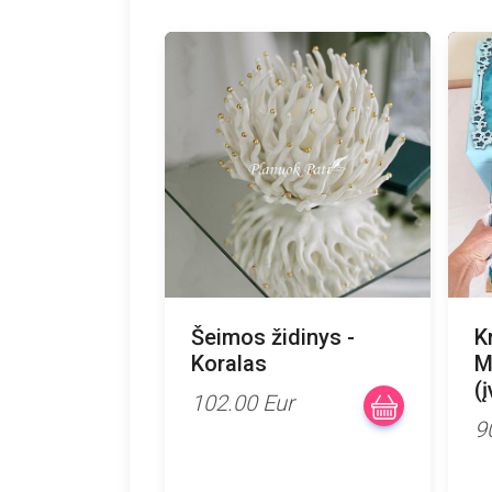
Šeimos židinys -
K
Koralas
M
(
102.00 Eur
9