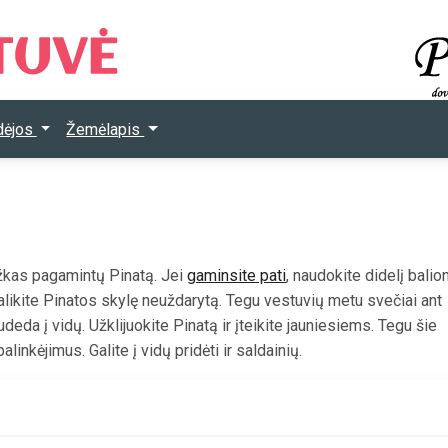
Idėjos
Žemėlapis
ažkas pagamintų Pinatą. Jei
gaminsite pati
, naudokite didelį balio
likite Pinatos skylę neuždarytą. Tegu vestuvių metu svečiai ant
deda į vidų. Užklijuokite Pinatą ir įteikite jauniesiems. Tegu šie
linkėjimus. Galite į vidų pridėti ir saldainių.