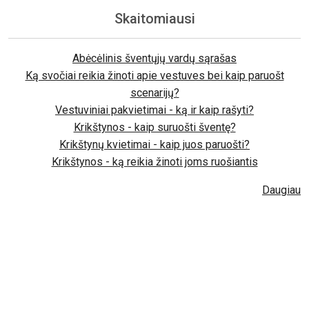
Skaitomiausi
Abėcėlinis šventųjų vardų sąrašas
Ką svočiai reikia žinoti apie vestuves bei kaip paruošt
scenarijų?
Vestuviniai pakvietimai - ką ir kaip rašyti?
Krikštynos - kaip suruošti šventę?
Krikštynų kvietimai - kaip juos paruošti?
Krikštynos - ką reikia žinoti joms ruošiantis
Daugiau