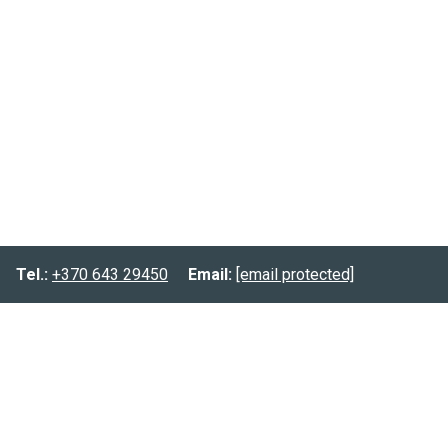
Tel.:
+370 643 29450
Email:
[email protected]
Informacija
Prekių pristatymas
Prekių grąžinimas
Privatumo politika
Kontaktai:
Tel.:
(8-643) 29450