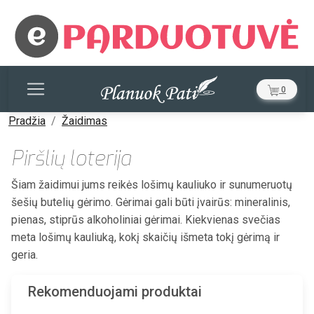
0
Pradžia
Žaidimas
Piršlių loterija
Šiam žaidimui jums reikės lošimų kauliuko ir sunumeruotų
šešių butelių gėrimo. Gėrimai gali būti įvairūs: mineralinis,
pienas, stiprūs alkoholiniai gėrimai. Kiekvienas svečias
meta lošimų kauliuką, kokį skaičių išmeta tokį gėrimą ir
geria.
Rekomenduojami produktai