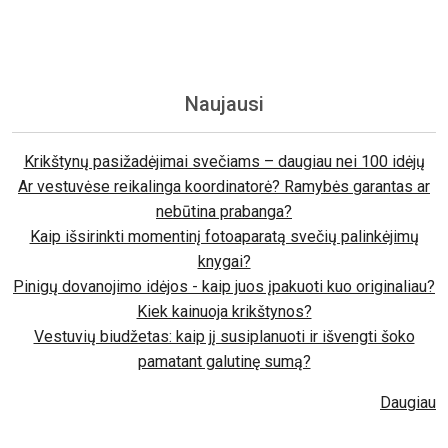
Naujausi
Krikštynų pasižadėjimai svečiams – daugiau nei 100 idėjų
Ar vestuvėse reikalinga koordinatorė? Ramybės garantas ar
nebūtina prabanga?
Kaip išsirinkti momentinį fotoaparatą svečių palinkėjimų
knygai?
Pinigų dovanojimo idėjos - kaip juos įpakuoti kuo originaliau?
Kiek kainuoja krikštynos?
Vestuvių biudžetas: kaip jį susiplanuoti ir išvengti šoko
pamatant galutinę sumą?
Daugiau