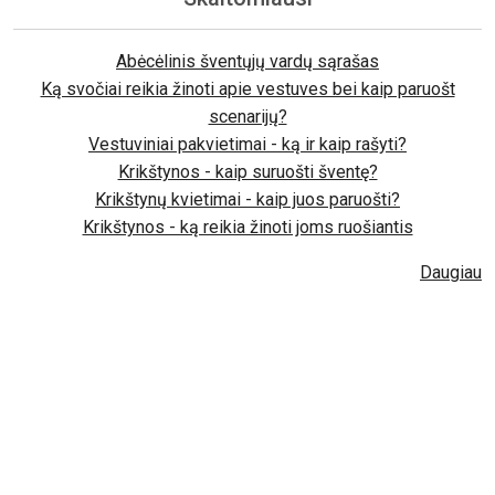
Abėcėlinis šventųjų vardų sąrašas
Ką svočiai reikia žinoti apie vestuves bei kaip paruošt
scenarijų?
Vestuviniai pakvietimai - ką ir kaip rašyti?
Krikštynos - kaip suruošti šventę?
Krikštynų kvietimai - kaip juos paruošti?
Krikštynos - ką reikia žinoti joms ruošiantis
Daugiau