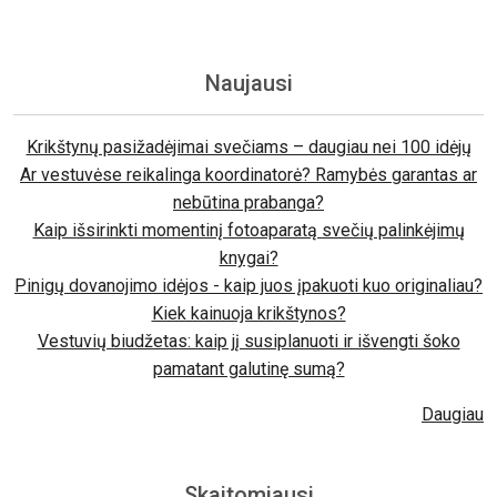
Naujausi
Krikštynų pasižadėjimai svečiams – daugiau nei 100 idėjų
Ar vestuvėse reikalinga koordinatorė? Ramybės garantas ar
nebūtina prabanga?
Kaip išsirinkti momentinį fotoaparatą svečių palinkėjimų
knygai?
Pinigų dovanojimo idėjos - kaip juos įpakuoti kuo originaliau?
Kiek kainuoja krikštynos?
Vestuvių biudžetas: kaip jį susiplanuoti ir išvengti šoko
pamatant galutinę sumą?
Daugiau
Skaitomiausi