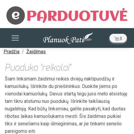
0
Pradžia
Žaidimas
Puoduko "reikalai"
Šiam linksmam žaidimui reikės dviejų naktipuodžių ir
kamuoliukų. Išrinkite du priešininkus. Duokite jiems po
vienodai kamuoliukų. Davus startą tegu juos mėto atsistoję
tam tikru atstumu nuo puodukų. Išrinkite taikliausią
nugalėtoją. Kad būtų linksmiau, galite pasakyti, kad duotas
ribotas laikas kamuoliukams mesti. Šis žaidimas puikiai
tiks ir seneliams kaip išmėginimas, ar jie tinkami senelio
pareigoms eiti.