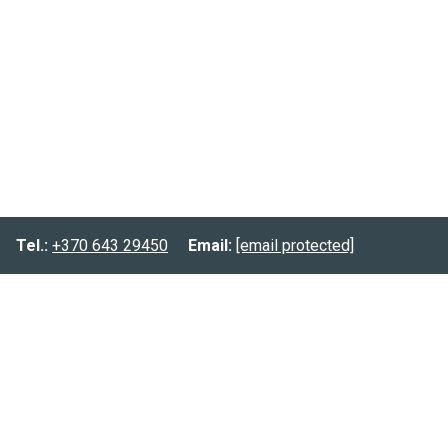
Tel.:
+370 643 29450
Email:
[email protected]
Informacija
Prekių pristatymas
Prekių grąžinimas
Privatumo politika
Kontaktai:
Tel.:
(8-643) 29450
Email:
[email protected]