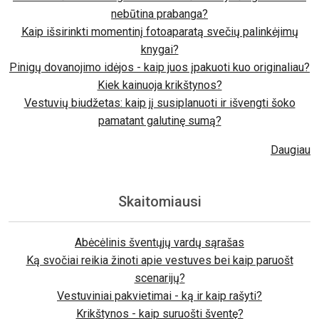
nebūtina prabanga?
Kaip išsirinkti momentinį fotoaparatą svečių palinkėjimų
knygai?
Pinigų dovanojimo idėjos - kaip juos įpakuoti kuo originaliau?
Kiek kainuoja krikštynos?
Vestuvių biudžetas: kaip jį susiplanuoti ir išvengti šoko
pamatant galutinę sumą?
Daugiau
Skaitomiausi
Abėcėlinis šventųjų vardų sąrašas
Ką svočiai reikia žinoti apie vestuves bei kaip paruošt
scenarijų?
Vestuviniai pakvietimai - ką ir kaip rašyti?
Krikštynos - kaip suruošti šventę?