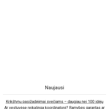
Naujausi
Krikštynų pasižadėjimai svečiams – daugiau nei 100 idėjų
Ar vestuvėse reikalinga koordinatorė? Ramybės garantas ar