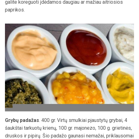
galite koreguoti įdėdamos daugiau ar mažiau aitriosios
paprikos.
Grybų padažas
.
400 gr.
Virtų smulkiai pjaustytų
grybai, 4
šaukštai tarkuotų krienų, 100 gr. majonezo, 100 g. grietinės,
druskos ir pipirų.
Šio padažo gaunasi nemažai, priklausomai