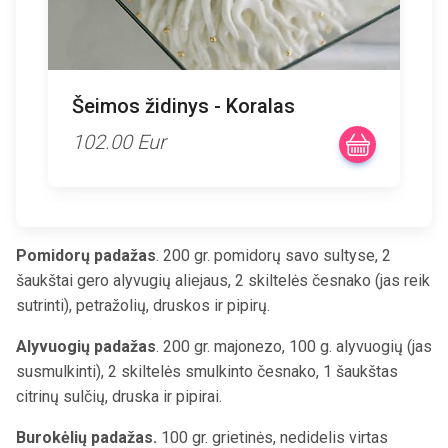
Šeimos židinys - Koralas
102.00 Eur
Pomidorų
padažas
.
200 gr. pomidorų
savo sultyse
, 2
šaukštai
gero alyvugių aliejaus
, 2 skiltelės česnako (
jas reik
sutrinti
), petražol
ių
, drusk
os
ir pipir
ų
.
Alyvuogių
padažas
.
200 gr. majonezo, 100 g. alyvuog
ių (jas
susmulkinti)
, 2 skiltelės
smulkinto
česnak
o
, 1 šaukštas
citrinų sul
čių
, druska ir pipirai.
Burokėlių padažas.
100 gr. grietinė
s
,
nedidelis
virtas