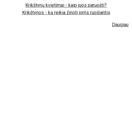
Krikštynų kvietimai - kaip juos paruošti?
Krikštynos - ką reikia žinoti joms ruošiantis
Daugiau