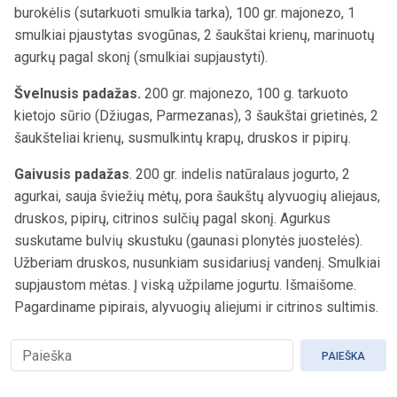
burokėlis (sutarkuoti smulkia tarka)
, 100 gr. majonez
o
, 1
smulkiai pjaustyt
as
svogūn
as,
2 šaukštai krien
ų
, marinuot
ų
agurk
ų pagal skonį
(smulkiai supjaustyti).
Švelnusis padažas.
200 gr. majonezo, 100 g. tarkuoto
kietojo sūrio
(Džiugas, Parmezanas)
, 3 šaukštai grietinės, 2
šaukšteliai
krienų
, susmulkintų krapų, druskos ir pipirų.
Gaivusis padažas
. 200 gr. indelis natūralaus jogurto, 2
agurkai, sauja šviežių mėtų, pora šaukštų alyvuogių aliejaus,
druskos, pipirų, citrinos sulčių pagal skonį. Agurkus
suskutame bulvių skustuku (gaunasi plonytės juostelės).
Užberiam druskos, nusunkiam susidariusį vandenį. Smulkiai
supjaustom mėtas. Į viską užpilame jogurtu. Išmaišome.
Pagardiname pipirais, alyvuogių aliejumi ir citrinos sultimis.
PAIEŠKA