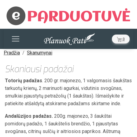
0
Pradžia
Skanumynai
Skaniausi padažai
Totorių padažas
. 200 gr. majonezo, 1 valgomasis šaukštas
tarkuotų krienų, 2 marinuoti agurkai, vidutinis svogūnas,
smulkiai pjaustytų petražolių (1 šaukštas). Išmaišykite ir
patiekite atšaldytą atskirame padažams skirtame inde.
Andalūzijos padažas.
200g. majonezo, 3 šaukštai
pomidorų padažo, 1 šaukštelis brendžio, 1 pjaustytas
svogūnas, citrinų sulčių ir aitriosios paprikos. Aštrumą