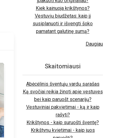
įpakuoti kuo originaliau?
Kiek kainuoja krikštynos?
Vestuvių biudžetas: kaip jį
susiplanuoti ir išvengti šoko
pamatant galutinę sumą?
Daugiau
Skaitomiausi
Abėcėlinis šventųjų vardų sąrašas
Ką svočiai reikia žinoti apie vestuves
bei kaip paruošt scenarijų?
Vestuviniai pakvietimai - ką ir kaip
rašyti?
Krikštynos - kaip suruošti šventę?
Krikštynų kvietimai - kaip juos
paruošti?