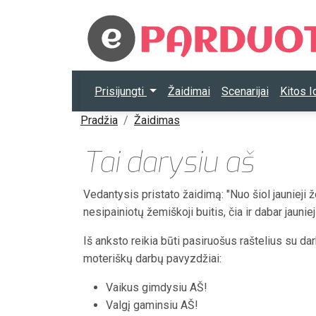
Prisijungti
Žaidimai
Scenarijai
Kitos 
Pradžia
Žaidimas
Tai darysiu aš
Vedantysis pristato žaidimą: "Nuo šiol jaunieji 
nesipainiotų žemiškoji buitis, čia ir dabar jauni
Iš anksto reikia būti pasiruošus raštelius su dar
moteriškų darbų pavyzdžiai:
Vaikus gimdysiu AŠ!
Valgį gaminsiu AŠ!