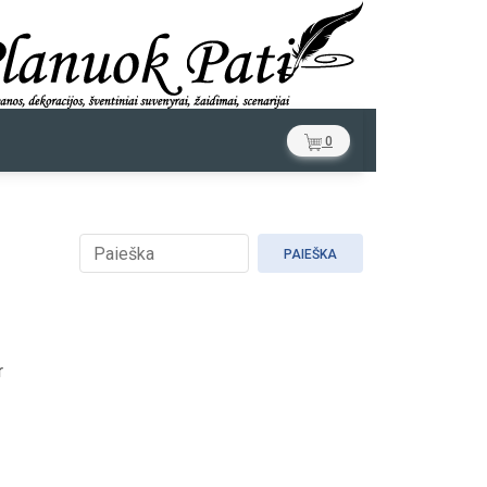
0
PAIEŠKA
r