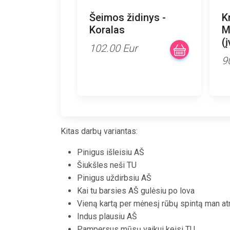
Šeimos židinys -
K
Koralas
M
(
102.00 Eur
9
Kitas darbų variantas:
Pinigus išleisiu AŠ
Šiukšles neši TU
Pinigus uždirbsiu AŠ
Kai tu barsies AŠ gulėsiu po lova
Vieną kartą per mėnesį rūbų spintą man at
Indus plausiu AŠ
Pampersus mūsų vaikui keisi TU