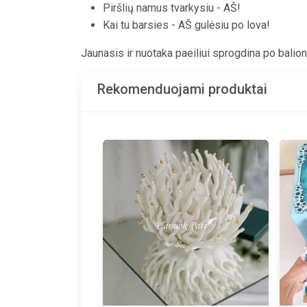
Piršlių namus tvarkysiu - AŠ!
Kai tu barsies - AŠ gulėsiu po lova!
Jaunasis ir nuotaka paeiliui sprogdina po balioną
Rekomenduojami produktai