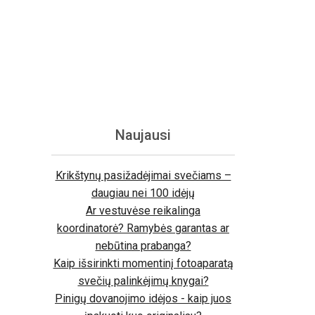
Naujausi
Krikštynų pasižadėjimai svečiams –
daugiau nei 100 idėjų
Ar vestuvėse reikalinga
koordinatorė? Ramybės garantas ar
nebūtina prabanga?
Kaip išsirinkti momentinį fotoaparatą
svečių palinkėjimų knygai?
Pinigų dovanojimo idėjos - kaip juos