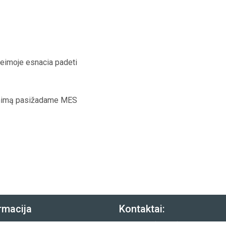
seimoje esnacia padeti
yvenimą pasižadame MES
rmacija
Kontaktai:
rekių pristatymas
Tel.:
(8-643) 29450