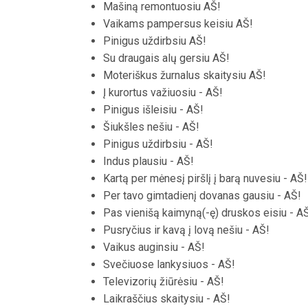
Mašiną remontuosiu AŠ!
Vaikams pampersus keisiu AŠ!
Pinigus uždirbsiu AŠ!
Su draugais alų gersiu AŠ!
Moteriškus žurnalus skaitysiu AŠ!
Į kurortus važiuosiu - AŠ!
Pinigus išleisiu - AŠ!
Šiukšles nešiu - AŠ!
Pinigus uždirbsiu - AŠ!
Indus plausiu - AŠ!
Kartą per mėnesį piršlį į barą nuvesiu - AŠ!
Per tavo gimtadienį dovanas gausiu - AŠ!
Pas vienišą kaimyną(-ę) druskos eisiu - A
Pusryčius ir kavą į lovą nešiu - AŠ!
Vaikus auginsiu - AŠ!
Svečiuose lankysiuos - AŠ!
Televizorių žiūrėsiu - AŠ!
Laikraščius skaitysiu - AŠ!