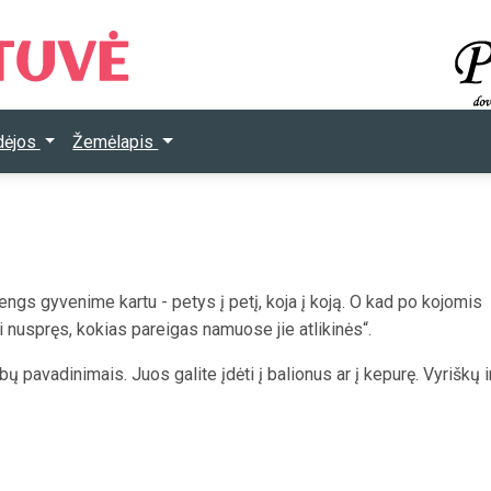
Idėjos
Žemėlapis
žengs gyvenime kartu - petys į petį, koja į koją. O kad po kojomis
eji nuspręs, kokias pareigas namuose jie atlikinės“.
bų pavadinimais. Juos galite įdėti į balionus ar į kepurę. Vyriškų i