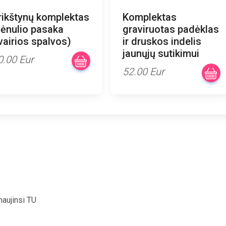
rikštynų komplektas
Komplektas
ėnulio pasaka
graviruotas padėklas
įvairios spalvos)
ir druskos indelis
jaunųjų sutikimui
0.00 Eur
52.00 Eur
naujinsi TU