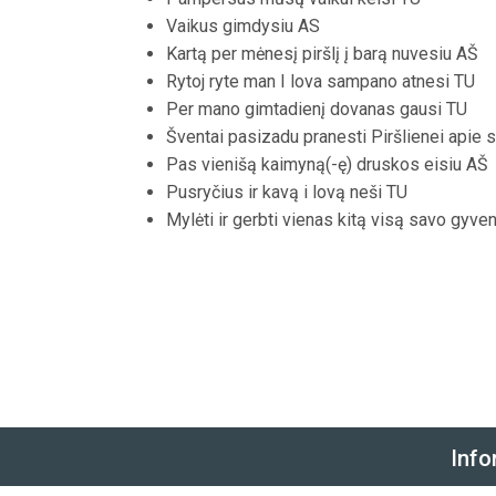
Vaikus gimdysiu AS
Kartą per mėnesį piršlį į barą nuvesiu AŠ
Rytoj ryte man I lova sampano atnesi TU
Per mano gimtadienį dovanas gausi TU
Šventai pasizadu pranesti Piršlienei apie 
Pas vienišą kaimyną(-ę) druskos eisiu AŠ
Pusryčius ir kavą i lovą neši TU
Mylėti ir gerbti vienas kitą visą savo g
Info
P