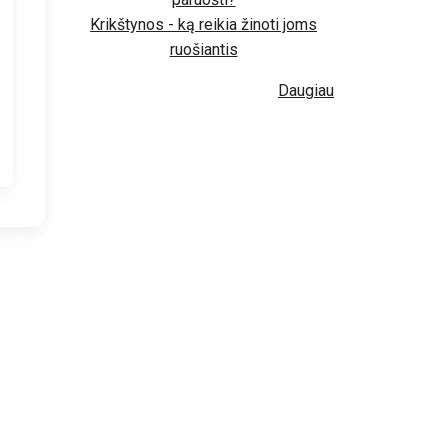
Krikštynos - ką reikia žinoti joms
ruošiantis
Daugiau