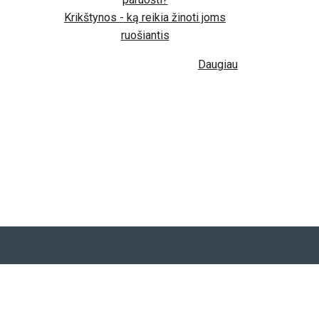
Krikštynos - ką reikia žinoti joms
ruošiantis
Daugiau