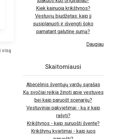
įpakuoti kuo originaliau?
Kiek kainuoja krikštynos?
Vestuvių biudžetas: kaip jį
susiplanuoti ir išvengti šoko
pamatant galutinę sumą?
Daugiau
i visą
Skaitomiausi
Abėcėlinis šventųjų vardų sąrašas
Ką svočiai reikia žinoti apie vestuves
bei kaip paruošt scenarijų?
Vestuviniai pakvietimai - ką ir kaip
rašyti?
Krikštynos - kaip suruošti šventę?
Krikštynų kvietimai - kaip juos
paruošti?