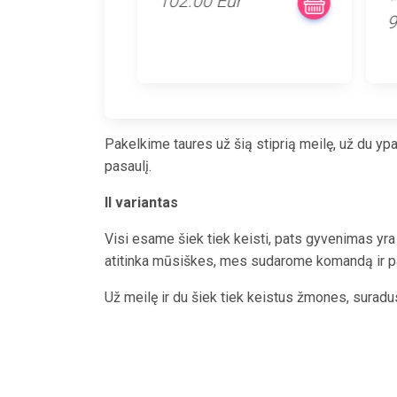
102.00 Eur
9
Pakelkime taures už šią stiprią meilę, už du ypa
pasaulį.
II variantas
Visi esame šiek tiek keisti, pats gyvenimas yra
atitinka mūsiškes, mes sudarome komandą ir p
Už meilę ir du šiek tiek keistus žmones, suradus