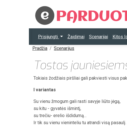
Prisijungti
Žaidimai
Scenarijai
Kitos 
Pradžia
Scenarijus
Tostas jauniesiem
Tokiais žodžiais piršliai gali pakviesti visus pa
I variantas
Su vienu žmogum gali rasti savyje liūto jėgą,
su kitu - gyvatės išmintį,
su trečiu- erelio išdidumą...
Ir tik su vienu vieninteliu tu atrandi visą pasaulį.