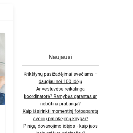
Naujausi
Krikštynų pasižadėjimai svečiams –
daugiau nei 100 idėjų
Ar vestuvėse reikalinga
koordinatorė? Ramybės garantas ar
nebūtina prabanga?
Kaip išsirinkti momentinį fotoaparatą
svečių palinkėjimų knygai?
Pinigų dovanojimo idėjos - kaip juos