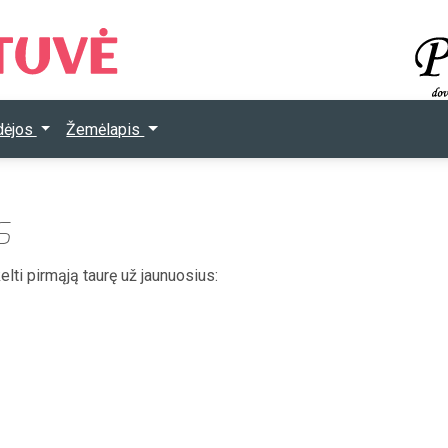
Idėjos
Žemėlapis
s
kelti pirmąją taurę už jaunuosius: