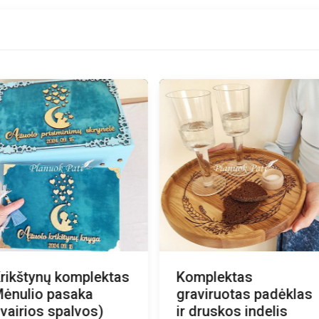
rikštynų komplektas
Komplektas
ėnulio pasaka
graviruotas padėklas
įvairios spalvos)
ir druskos indelis