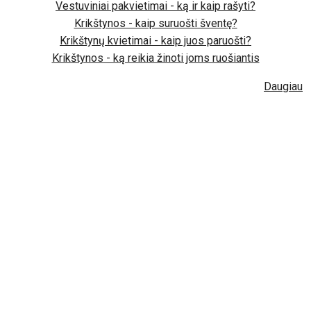
Vestuviniai pakvietimai - ką ir kaip rašyti?
Krikštynos - kaip suruošti šventę?
Krikštynų kvietimai - kaip juos paruošti?
Krikštynos - ką reikia žinoti joms ruošiantis
Daugiau