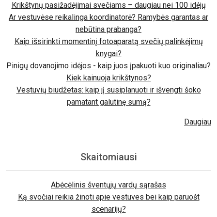
Krikštynų pasižadėjimai svečiams – daugiau nei 100 idėjų
Ar vestuvėse reikalinga koordinatorė? Ramybės garantas ar
nebūtina prabanga?
Kaip išsirinkti momentinį fotoaparatą svečių palinkėjimų
knygai?
Pinigų dovanojimo idėjos - kaip juos įpakuoti kuo originaliau?
Kiek kainuoja krikštynos?
Vestuvių biudžetas: kaip jį susiplanuoti ir išvengti šoko
pamatant galutinę sumą?
Daugiau
Skaitomiausi
Abėcėlinis šventųjų vardų sąrašas
Ką svočiai reikia žinoti apie vestuves bei kaip paruošt
scenarijų?