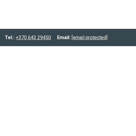
Tel.:
+370 643 29450
Email:
[email protected]
Informacija
Prekių pristatymas
Prekių grąžinimas
Privatumo politika
Kontaktai:
Tel.:
(8-643) 29450
Email:
[email protected]
FB.:
@planuokpati.lt
Instagram:
@planuokpati