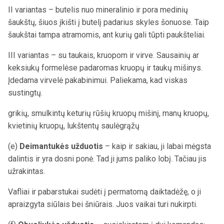
II variantas – butelis nuo mineralinio ir pora medinių
šaukštų, šiuos įkišti į butelį padarius skyles šonuose. Taip
šaukštai tampa atramomis, ant kurių gali tūpti paukšteliai.
III variantas – su taukais, kruopom ir virve. Sausainių ar
keksiukų formelėse padaromas kruopų ir taukų mišinys.
Įdedama virvelė pakabinimui. Paliekama, kad viskas
sustingtų.
grikių, smulkintų keturių rūšių kruopų mišinį, manų kruopų,
kvietinių kruopų, lukštentų saulėgrąžų
(e)
Deimantukės užduotis
– kaip ir sakiau, ji labai mėgsta
dalintis ir yra dosni ponė. Tad ji jums paliko lobį. Tačiau jis
užrakintas.
Vafliai ir pabarstukai sudėti į permatomą daiktadėžę, o ji
apraizgyta siūlais bei šniūrais. Juos vaikai turi nukirpti.