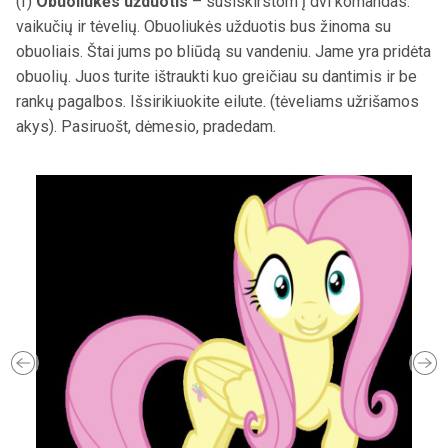
(f)
Obuoliukės užduotis
– susiskirstom į dvi komandas:
vaikučių ir tėvelių. Obuoliukės užduotis bus žinoma su
obuoliais. Štai jums po bliūdą su vandeniu. Jame yra pridėta
obuolių. Juos turite ištraukti kuo greičiau su dantimis ir be
rankų pagalbos. Išsirikiuokite eilute. (tėveliams užrišamos
akys). Pasiruošt, dėmesio, pradedam.
Previous
Ne