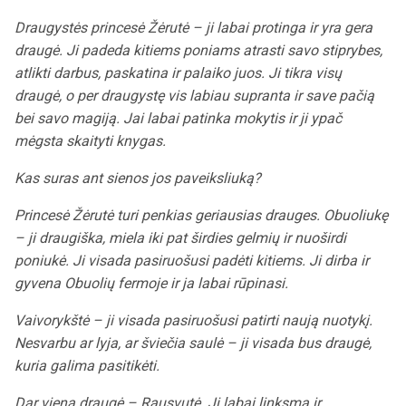
Draugystės princesė Žėrutė – ji labai protinga ir yra gera
draugė. Ji padeda kitiems poniams atrasti savo stiprybes,
atlikti darbus, paskatina ir palaiko juos. Ji tikra visų
draugė, o per draugystę vis labiau supranta ir save pačią
bei savo magiją. Jai labai patinka mokytis ir ji ypač
mėgsta skaityti knygas.
Kas suras ant sienos jos paveiksliuką?
Princesė Žėrutė turi penkias geriausias drauges. Obuoliukę
– ji draugiška, miela iki pat širdies gelmių ir nuoširdi
poniukė. Ji visada pasiruošusi padėti kitiems. Ji dirba ir
gyvena Obuolių fermoje ir ja labai rūpinasi.
Vaivorykštė – ji visada pasiruošusi patirti naują nuotykį.
Nesvarbu ar lyja, ar šviečia saulė – ji visada bus draugė,
kuria galima pasitikėti.
Dar viena draugė – Rausvutė. Ji labai linksma ir