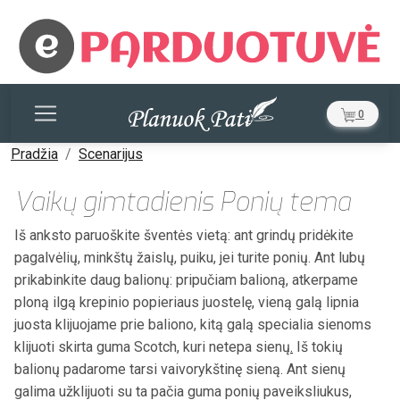
0
Pradžia
Scenarijus
Vaikų gimtadienis Ponių tema
Iš anksto paruoškite šventės vietą: ant grindų pridėkite
pagalvėlių, minkštų žaislų, puiku, jei turite ponių. Ant lubų
prikabinkite daug balionų: pripučiam balioną, atkerpame
ploną ilgą krepinio popieriaus juostelę, vieną galą lipnia
juosta klijuojame prie baliono, kitą galą specialia sienoms
klijuoti skirta guma Scotch, kuri netepa sienų
.
Iš tokių
balionų padarome tarsi vaivorykštinę sieną. Ant sienų
galima užklijuoti su ta pačia guma ponių paveiksliukus,