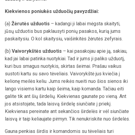
Kiekvienos poniukės užduočių pavyzdžiai:
(a)
Žėrutės užduotis
– kadangi ji labai mėgsta skaityti,
jūsų užduotis bus paklausyti ponių pasakos, kurią jums
paskaitysiu. O kol skaitysiu, vaišinkitės žėrutės zefyrais.
(b)
Vaivorykštės užduotis
– kai pasakojau apie ją, sakiau,
kad jai labai patinka nuotykiai. Tad ir jums ji paliko užduotį,
kuri bus smagus nuotykis, skirtas šeimai. Prašau vaikus
sustoti kartu su savo tėveliais. Vaivorykštė jus kviečia į
kelionę meilės keliu. Jums reikės nueiti nuo šios sienos iki
lango visiems kartu kaip šeima, kaip komanda. Tačiau eiti
galite tik ant šių širdelių. Kiekvienas gaunate po vieną. Ant
jos atsistojate, tada laisvą širdelę siunčiate į priekį.
Kiekvienas pereinate ant sekančios širdelės ir vėl siunčiate
laisvą ir taip keliaujate pirmyn. Tik nenukriskite nuo širdelės.
Gauna penkias širdis ir komandomis su tėveliais turi