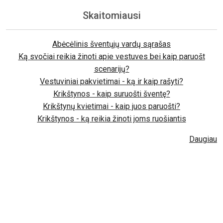
Skaitomiausi
Abėcėlinis šventųjų vardų sąrašas
Ką svočiai reikia žinoti apie vestuves bei kaip paruošt
scenarijų?
Vestuviniai pakvietimai - ką ir kaip rašyti?
Krikštynos - kaip suruošti šventę?
Krikštynų kvietimai - kaip juos paruošti?
Krikštynos - ką reikia žinoti joms ruošiantis
Daugiau