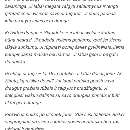
žaisminga. Ji labai mėgsta valgyti saldumynus ir rengti
gimtadienius visiems savo draugams. Ji daug padeda
kitiems ir yra išties gera draugė.
Ketvirtoji draugė – Skraidukė – ji labai švelni ir kartais
būna nedrąsi. Ji padeda visiems poniams, ypač jei šiems
iškyla sunkumų. Ji rūpinasi ponių šalies gyvūnėliais, jiems
parūpindama maisto bei namus. Ji labai gera ir be galo
draugiška.
Penktoji draugė – tai Deimantukė. Ji labai dosni ponė. Ar
žinote, ką reiškia dosni? Jai labai patinka puošti savo
draugus gražiais rūbais ir taip juos pradžiuginti. Ji
stengiasi viskuo dalintis su savo draugais poniais ir būti
tikrai gera drauge.
Kiekviena paliko po užduotį jums. Štai šeši balionai. Reikės
susprogdinti po vieną ir kurios ponės nuotrauka bus, tos
užduotį ir darysime.