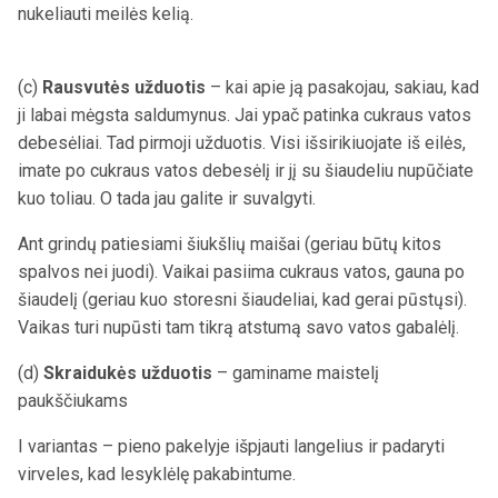
nukeliauti meilės kelią.
(c)
Rausvutės užduotis
– kai apie ją pasakojau, sakiau, kad
ji labai mėgsta saldumynus. Jai ypač patinka cukraus vatos
debesėliai. Tad pirmoji užduotis. Visi išsirikiuojate iš eilės,
imate po cukraus vatos debesėlį ir jį su šiaudeliu nupūčiate
kuo toliau. O tada jau galite ir suvalgyti.
Ant grindų patiesiami šiukšlių maišai (geriau būtų kitos
spalvos nei juodi). Vaikai pasiima cukraus vatos, gauna po
šiaudelį (geriau kuo storesni šiaudeliai, kad gerai pūstųsi).
Vaikas turi nupūsti tam tikrą atstumą savo vatos gabalėlį.
(d)
Skraidukės užduotis
– gaminame maistelį
paukščiukams
I variantas – pieno pakelyje išpjauti langelius ir padaryti
virveles, kad lesyklėlę pakabintume.