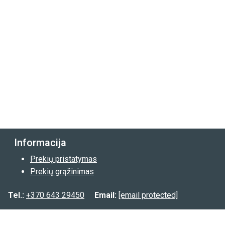
Informacija
Prekių pristatymas
Prekių grąžinimas
Privatumo politika
Tel.:
+370 643 29450
Email:
[email protected]
Kontaktai:
Tel.:
(8-643) 29450