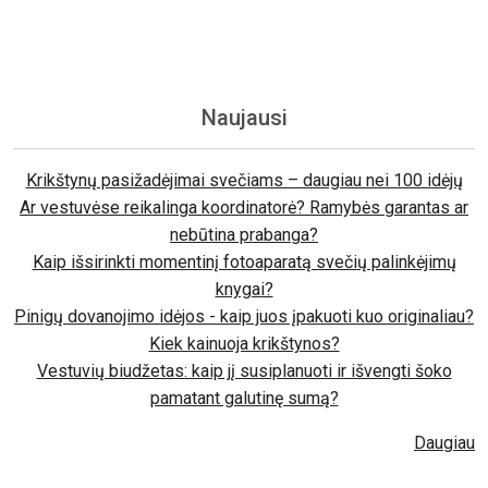
Naujausi
Krikštynų pasižadėjimai svečiams – daugiau nei 100 idėjų
Ar vestuvėse reikalinga koordinatorė? Ramybės garantas ar
nebūtina prabanga?
Kaip išsirinkti momentinį fotoaparatą svečių palinkėjimų
knygai?
Pinigų dovanojimo idėjos - kaip juos įpakuoti kuo originaliau?
Kiek kainuoja krikštynos?
Vestuvių biudžetas: kaip jį susiplanuoti ir išvengti šoko
pamatant galutinę sumą?
Daugiau