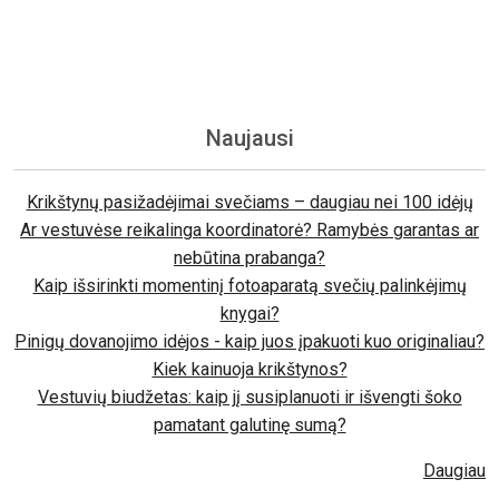
Naujausi
Krikštynų pasižadėjimai svečiams – daugiau nei 100 idėjų
Ar vestuvėse reikalinga koordinatorė? Ramybės garantas ar
nebūtina prabanga?
Kaip išsirinkti momentinį fotoaparatą svečių palinkėjimų
knygai?
Pinigų dovanojimo idėjos - kaip juos įpakuoti kuo originaliau?
Kiek kainuoja krikštynos?
Vestuvių biudžetas: kaip jį susiplanuoti ir išvengti šoko
pamatant galutinę sumą?
Daugiau