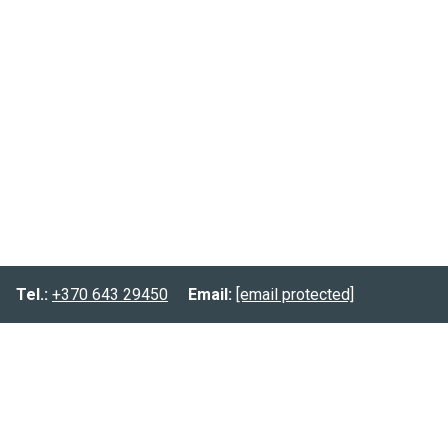
Tel.:
+370 643 29450
Email:
[email protected]
Informacija
Prekių pristatymas
Prekių grąžinimas
Privatumo politika
Kontaktai: