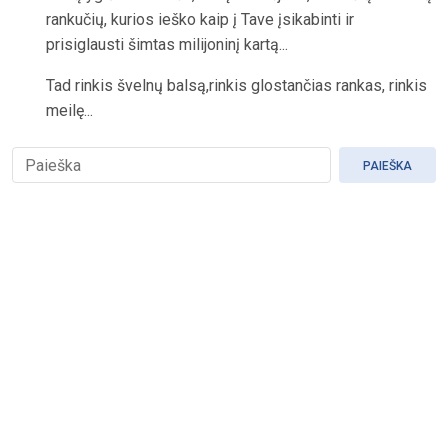
rankučių, kurios ieško kaip į Tave įsikabinti ir
prisiglausti šimtas milijoninį kartą...
Tad rinkis švelnų balsą,rinkis glostančias rankas, rinkis
meilę...
PAIEŠKA