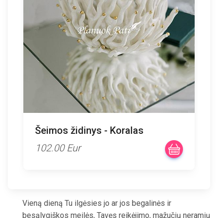
Šeimos židinys - Koralas
102.00 Eur
Vieną dieną Tu ilgėsies jo ar jos begalinės ir
besąlygiškos meilės, Tavęs reikėjimo, mažučių neramių