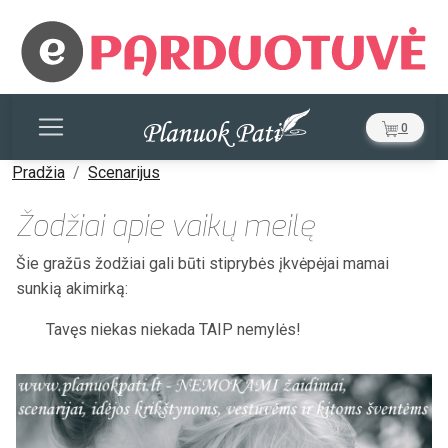
0
Pradžia
Scenarijus
Žodžiai apie vaikų meilę
Šie gražūs žodžiai gali būti stiprybės įkvėpėjai mamai
sunkią akimirką:
Tavęs niekas niekada TAIP nemylės!