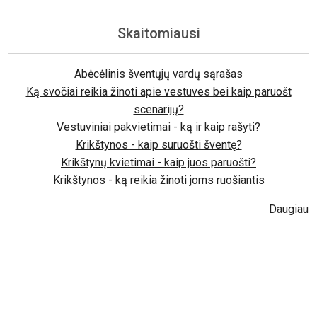
Skaitomiausi
Abėcėlinis šventųjų vardų sąrašas
Ką svočiai reikia žinoti apie vestuves bei kaip paruošt
scenarijų?
Vestuviniai pakvietimai - ką ir kaip rašyti?
Krikštynos - kaip suruošti šventę?
Krikštynų kvietimai - kaip juos paruošti?
Krikštynos - ką reikia žinoti joms ruošiantis
Daugiau