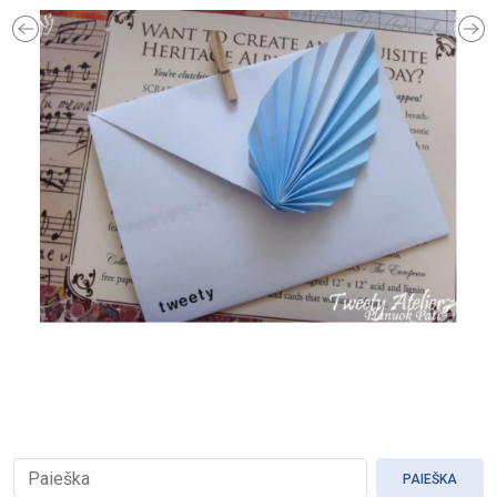
Previous
Ne
PAIEŠKA