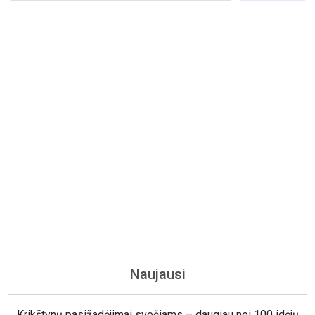
Naujausi
Krikštynų pasižadėjimai svečiams – daugiau nei 100 idėjų