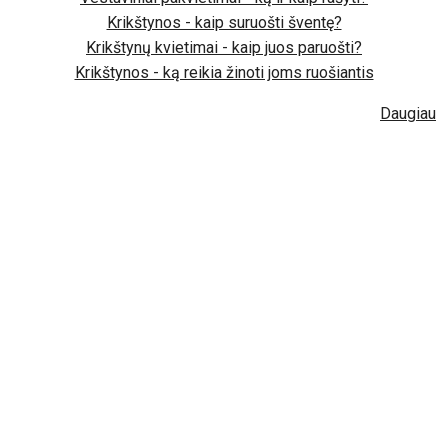
Krikštynos - kaip suruošti šventę?
Krikštynų kvietimai - kaip juos paruošti?
Krikštynos - ką reikia žinoti joms ruošiantis
Daugiau