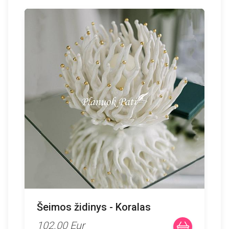
Šeimos židinys - Koralas
102.00 Eur