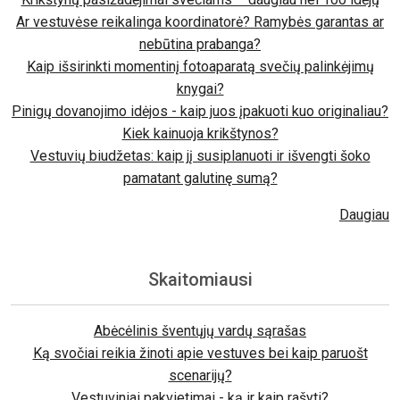
Ar vestuvėse reikalinga koordinatorė? Ramybės garantas ar
nebūtina prabanga?
Kaip išsirinkti momentinį fotoaparatą svečių palinkėjimų
knygai?
Pinigų dovanojimo idėjos - kaip juos įpakuoti kuo originaliau?
Kiek kainuoja krikštynos?
Vestuvių biudžetas: kaip jį susiplanuoti ir išvengti šoko
pamatant galutinę sumą?
Daugiau
Skaitomiausi
Abėcėlinis šventųjų vardų sąrašas
Ką svočiai reikia žinoti apie vestuves bei kaip paruošt
scenarijų?
Vestuviniai pakvietimai - ką ir kaip rašyti?