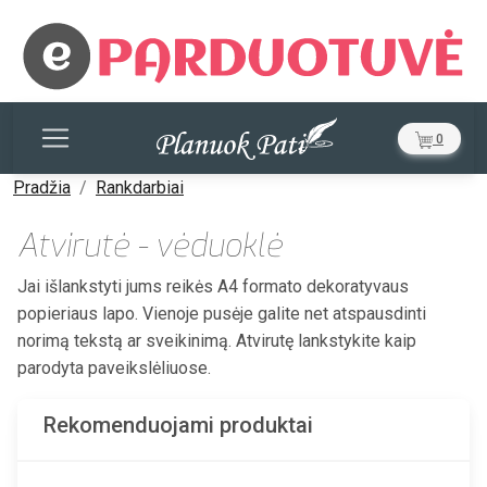
0
Pradžia
Rankdarbiai
Atvirutė - vėduoklė
Jai išlankstyti jums reikės A4 formato dekoratyvaus
popieriaus lapo. Vienoje pusėje galite net atspausdinti
norimą tekstą ar sveikinimą. Atvirutę lankstykite kaip
parodyta paveikslėliuose.
Rekomenduojami produktai