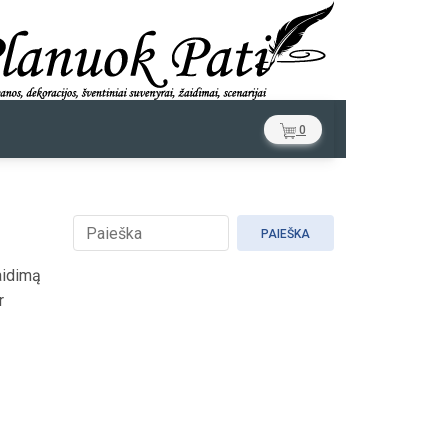
0
PAIEŠKA
žaidimą
r