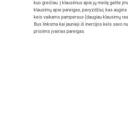
kuo greičiau. Į klausimus apie jų meilę galite įma
klausimų apie pareigas, pavyzdžiui, kas augins 
keis vaikams pampersus (daugiau klausimų ra
Bus linksma kai jaunieji iš inercijos kels savo n
prisiims įvairias pareigas.