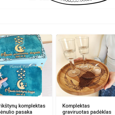
rikštynų komplektas
Komplektas
ėnulio pasaka
graviruotas padėklas