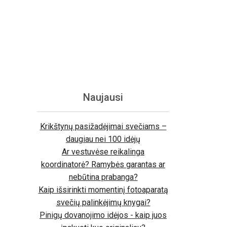
Naujausi
Krikštynų pasižadėjimai svečiams –
daugiau nei 100 idėjų
Ar vestuvėse reikalinga
koordinatorė? Ramybės garantas ar
nebūtina prabanga?
Kaip išsirinkti momentinį fotoaparatą
svečių palinkėjimų knygai?
Pinigų dovanojimo idėjos - kaip juos