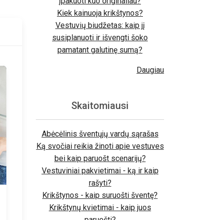
įpakuoti kuo originaliau?
Kiek kainuoja krikštynos?
Vestuvių biudžetas: kaip jį
susiplanuoti ir išvengti šoko
pamatant galutinę sumą?
Daugiau
Skaitomiausi
Abėcėlinis šventųjų vardų sąrašas
Ką svočiai reikia žinoti apie vestuves
bei kaip paruošt scenarijų?
Vestuviniai pakvietimai - ką ir kaip
rašyti?
Krikštynos - kaip suruošti šventę?
Krikštynų kvietimai - kaip juos
paruošti?