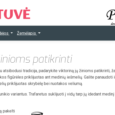
Idėjos
Žemėlapis
inioms patikrinti
atsibodusi tradicija, padarykite viktoriną jų žinioms patikrinti, 
akos figūrėles priklijuotas ant medinių iešmelių. Galite panaudoti i
elių priklijuotas skrybėlę bei nuotakos veliumą.
ikio variantus. Trafaretus suklijuoti į vidų tarp jų idedant medinį
ą pakelti