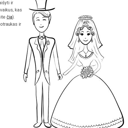
išyti ir
vaikus, kas
site
čia
).
uotraukas ir