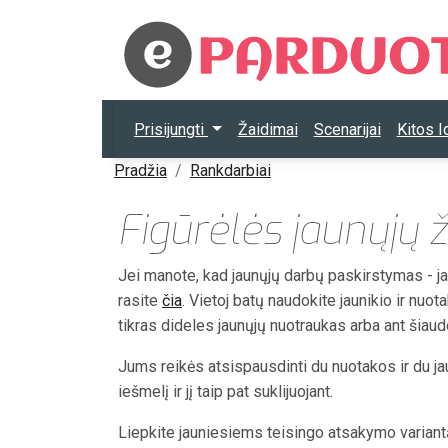
Prisijungti
Žaidimai
Scenarijai
Kitos 
Pradžia
Rankdarbiai
Figūrėlės jaunųjų ž
Jei manote, kad jaunųjų darbų paskirstymas - jau 
rasite
čia
. Vietoj batų naudokite jaunikio ir nuot
tikras dideles jaunųjų nuotraukas arba ant šiaud
Jums reikės atsispausdinti du nuotakos ir du jaun
iešmelį ir jį taip pat suklijuojant.
Liepkite jauniesiems teisingo atsakymo variant