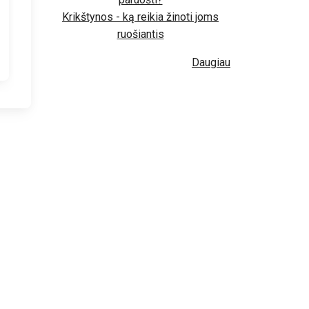
Krikštynos - ką reikia žinoti joms
ruošiantis
Daugiau