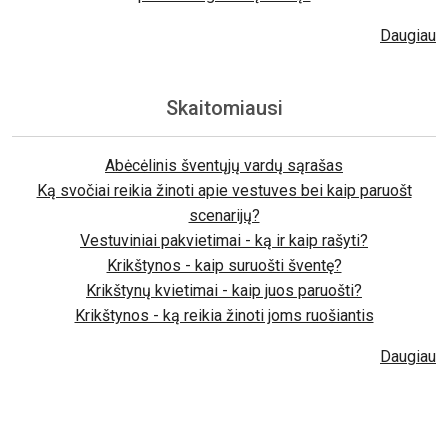
Daugiau
Skaitomiausi
Abėcėlinis šventųjų vardų sąrašas
Ką svočiai reikia žinoti apie vestuves bei kaip paruošt
scenarijų?
Vestuviniai pakvietimai - ką ir kaip rašyti?
Krikštynos - kaip suruošti šventę?
Krikštynų kvietimai - kaip juos paruošti?
Krikštynos - ką reikia žinoti joms ruošiantis
Daugiau