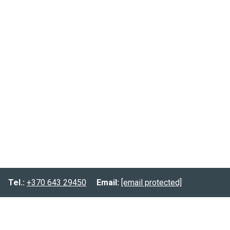
Tel.:
+370 643 29450
Email:
[email protected]
Informacija
Prekių pristatymas
Prekių grąžinimas
Privatumo politika