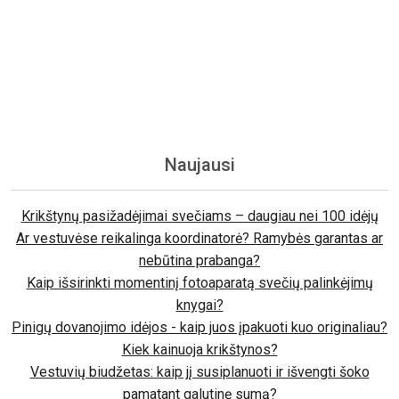
Naujausi
Krikštynų pasižadėjimai svečiams – daugiau nei 100 idėjų
Ar vestuvėse reikalinga koordinatorė? Ramybės garantas ar
nebūtina prabanga?
Kaip išsirinkti momentinį fotoaparatą svečių palinkėjimų
knygai?
Pinigų dovanojimo idėjos - kaip juos įpakuoti kuo originaliau?
Kiek kainuoja krikštynos?
Vestuvių biudžetas: kaip jį susiplanuoti ir išvengti šoko
pamatant galutinę sumą?