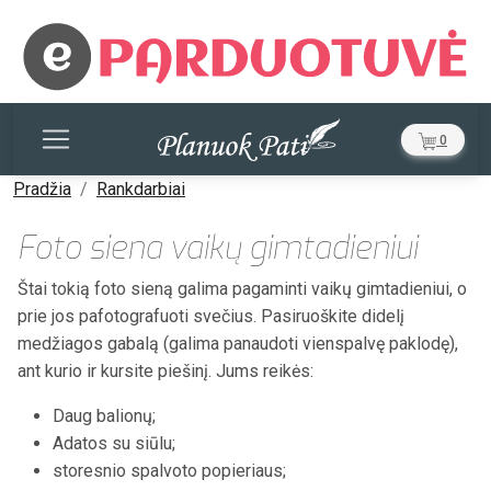
0
Pradžia
Rankdarbiai
Foto siena vaikų gimtadieniui
Štai tokią foto sieną galima pagaminti vaikų gimtadieniui, o
prie jos pafotografuoti svečius. Pasiruoškite didelį
medžiagos gabalą (galima panaudoti vienspalvę paklodę),
ant kurio ir kursite piešinį. Jums reikės:
Daug balionų;
Adatos su siūlu;
storesnio spalvoto popieriaus;