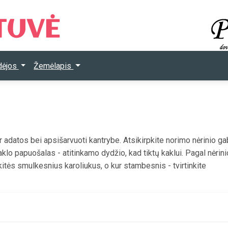
Idėjos
Žemėlapis
ir adatos bei apsišarvuoti kantrybe. Atsikirpkite norimo nėrinio gab
kaklo papuošalas - atitinkamo dydžio, kad tiktų kaklui. Pagal nėrini
nkitės smulkesnius karoliukus, o kur stambesnis - tvirtinkite