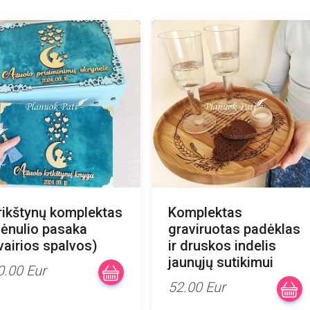
rikštynų komplektas
Komplektas
ėnulio pasaka
graviruotas padėklas
įvairios spalvos)
ir druskos indelis
jaunųjų sutikimui
0.00 Eur
52.00 Eur