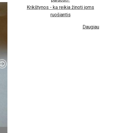
Krikštynos - ką reikia žinoti joms
ruošiantis
Daugiau
Next