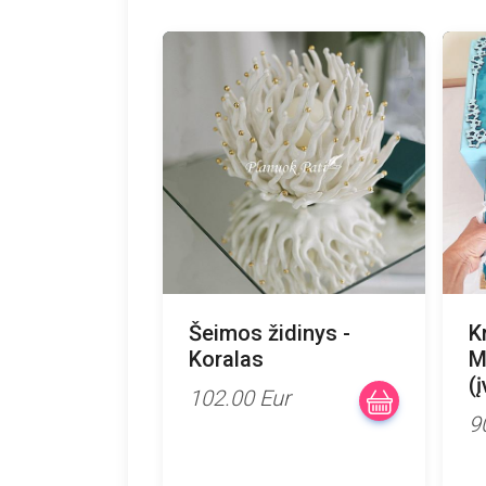
Šeimos židinys -
K
Koralas
M
(
102.00 Eur
9