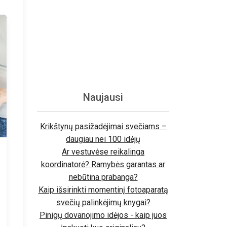
Naujausi
Krikštynų pasižadėjimai svečiams –
daugiau nei 100 idėjų
Ar vestuvėse reikalinga
koordinatorė? Ramybės garantas ar
nebūtina prabanga?
Kaip išsirinkti momentinį fotoaparatą
svečių palinkėjimų knygai?
Pinigų dovanojimo idėjos - kaip juos