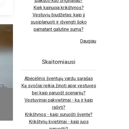
įpakuoti kuo originaliau?
Kiek kainuoja krikštynos?
Vestuvių biudžetas: kaip jį
susiplanuoti ir išvengti šoko
pamatant galutinę sumą?
Daugiau
Skaitomiausi
Abėcėlinis šventųjų vardų sąrašas
Ką svočiai reikia žinoti apie vestuves
bei kaip paruošt scenarijų?
Vestuviniai pakvietimai - ką ir kaip
rašyti?
Krikštynos - kaip suruošti šventę?
Krikštynų kvietimai - kaip juos
paruošti?