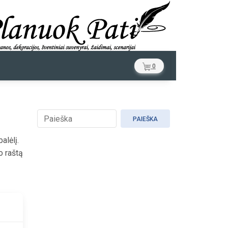
0
PAIEŠKA
alėlį.
o raštą