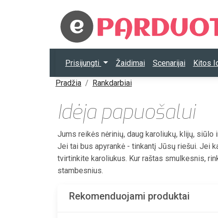
Prisijungti
Žaidimai
Scenarijai
Kitos 
Pradžia
Rankdarbiai
Idėja papuošalui
Jums reikės nėrinių, daug karoliukų, klijų, siūlo 
Jei tai bus apyrankė - tinkantį Jūsų riešui. Jei 
tvirtinkite karoliukus. Kur raštas smulkesnis, ri
stambesnius.
Rekomenduojami produktai