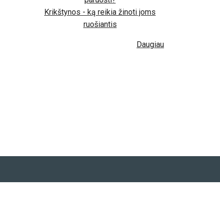
Krikštynos - ką reikia žinoti joms
ruošiantis
Daugiau