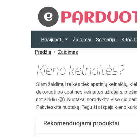
Prisijungti
Žaidimai
Scenarijai
Kitos 
Pradžia
Žaidimas
Kieno kelnaitės?
Šiam žaidimui reikės tiek apatinių kelnaičių, ki
dekoruoti po apatines kelnaites užrašais, piešin
net žirklių 😉). Nuotakai nerodykite viso šio dar
Pakvieskite nuotaką. Tegu ši atspėja kieno kurio
Rekomenduojami produktai