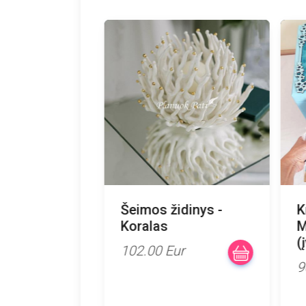
Šeimos židinys -
K
Koralas
M
(
102.00 Eur
9