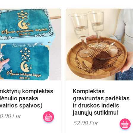
rikštynų komplektas
Komplektas
ėnulio pasaka
graviruotas padėklas
įvairios spalvos)
ir druskos indelis
jaunųjų sutikimui
0.00 Eur
52.00 Eur