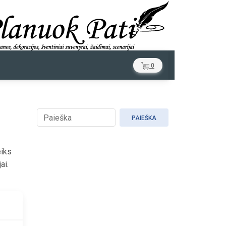
0
PAIEŠKA
eiks
ai.