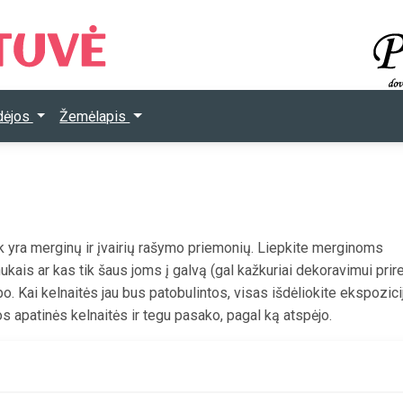
Idėjos
Žemėlapis
ek yra merginų ir įvairių rašymo priemonių. Liepkite merginoms
ukais ar kas tik šaus joms į galvą (gal kažkuriai dekoravimui prir
bo. Kai kelnaitės jau bus patobulintos, visas išdėliokite ekspozicij
s apatinės kelnaitės ir tegu pasako, pagal ką atspėjo.