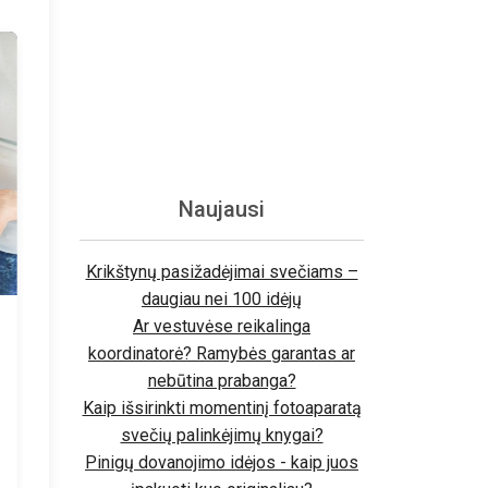
Naujausi
Krikštynų pasižadėjimai svečiams –
daugiau nei 100 idėjų
Ar vestuvėse reikalinga
koordinatorė? Ramybės garantas ar
nebūtina prabanga?
Kaip išsirinkti momentinį fotoaparatą
svečių palinkėjimų knygai?
Pinigų dovanojimo idėjos - kaip juos