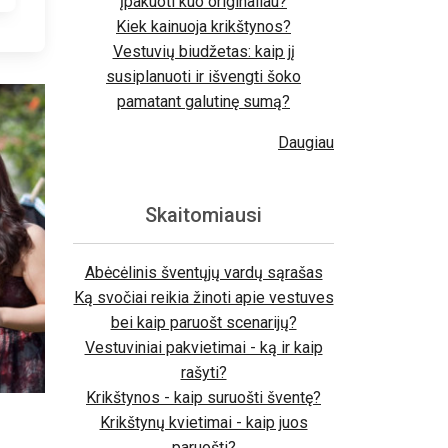
įpakuoti kuo originaliau?
Kiek kainuoja krikštynos?
Vestuvių biudžetas: kaip jį
susiplanuoti ir išvengti šoko
pamatant galutinę sumą?
Daugiau
Skaitomiausi
Abėcėlinis šventųjų vardų sąrašas
Ką svočiai reikia žinoti apie vestuves
bei kaip paruošt scenarijų?
Vestuviniai pakvietimai - ką ir kaip
rašyti?
Krikštynos - kaip suruošti šventę?
Krikštynų kvietimai - kaip juos
paruošti?