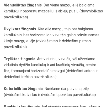
Vienuoliktas žingsnis
. Dar viena mazgų eilė baigiama
karoliuku ir paprastu mazgeliu iš abiejų pusių (devynioliktas
paveiksliukas).
Dvyliktas žingsnis
. Kita eilė mazgų taip pat baigiama
karoliukais, bet horizontalios virvutės galas pritvirtinamas
kitoje mazgų eilėje (dvidešimtas ir dvidešimt pirmas
paveiksliukai).
Tryliktas žingsnis
. Ant vidurinių virvučių vėl užveriame
vidutinio dydžio karoliuką ir ant kraštinių virvučių, centro
link, formuojami horizontalūs mazgai (dvidešimt antras ir
dvidešimt trečias paveiksliukai).
Keturioliktas žingsnis
. Nurišame dar po vieną eilę
(dvidešimt ketvirtas ir dvidešimt penktas paveiksliukai).
Penkioliktas žingnis
. Ant virvušių suveriame karoliukus ir