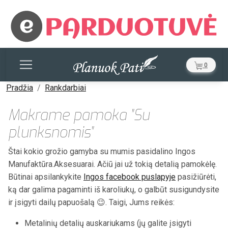
0
Pradžia
Rankdarbiai
Makrame pamoka "Su
plunksnomis"
Štai kokio grožio gamyba su mumis pasidalino Ingos
Manufaktūra.Aksesuarai. Ačiū jai už tokią detalią pamokėlę.
Būtinai apsilankykite
Ingos facebook puslapyje
pasižiūrėti,
ką dar galima pagaminti iš karoliukų, o galbūt susigundysite
ir įsigyti dailų papuošalą 😉. Taigi, Jums reikės:
Metalinių detalių auskariukams (jų galite įsigyti