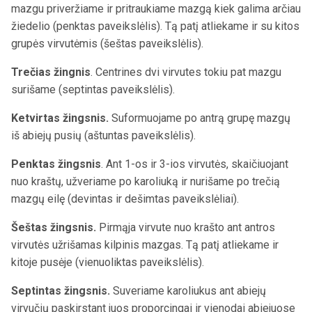
mazgu priveržiame ir pritraukiame mazgą kiek galima arčiau
žiedelio (penktas paveikslėlis).
Tą patį atliekame ir su kitos
grupės virvutėmis (šeštas paveikslėlis).
Trečias žingnis
. Centrines dvi virvutes tokiu pat mazgu
surišame (septintas paveikslėlis).
Ketvirtas žingsnis.
Suformuojame po antrą grupę mazgų
iš abiejų pusių (aštuntas paveikslėlis).
Penktas žingsnis
. Ant 1-os ir 3-ios virvutės, skaičiuojant
nuo kraštų, užveriame po karoliuką ir nurišame po trečią
mazgų eilę (devintas ir dešimtas paveikslėliai).
Šeštas žingsnis.
Pirmąja virvute nuo krašto ant antros
virvutės užrišamas kilpinis mazgas. Tą patį atliekame ir
kitoje pusėje (vienuoliktas paveikslėlis).
Septintas žingsnis.
Suveriame karoliukus ant abiejų
virvučių paskirstant juos proporcingai ir vienodai abiejuose