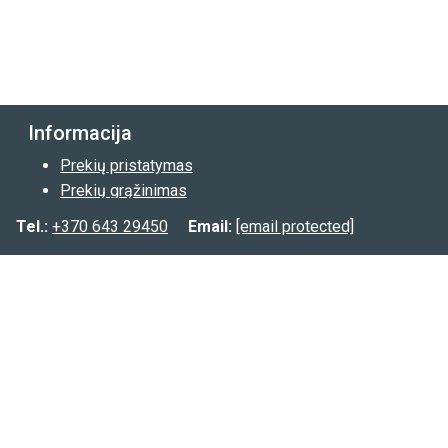
Informacija
Prekių pristatymas
Prekių grąžinimas
Privatumo politika
Tel.:
+370 643 29450
Email:
[email protected]
Kontaktai:
Tel.:
(8-643) 29450
Email:
[email protected]
FB.:
@planuokpati.lt
Instagram:
@planuokpati