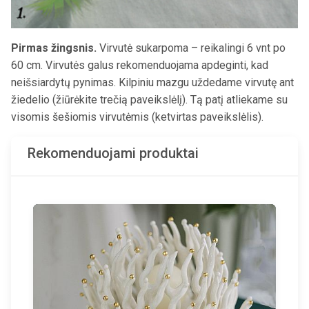
Pirmas žingsnis.
Virvutė sukarpoma – reikalingi 6 vnt po
60 cm. Virvutės galus rekomenduojama apdeginti, kad
neišsiardytų pynimas. Kilpiniu mazgu uždedame virvutę ant
žiedelio (žiūrėkite trečią paveikslėlį). Tą patį atliekame su
visomis šešiomis virvutėmis (ketvirtas paveikslėlis).
Rekomenduojami produktai