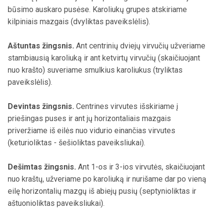
būsimo auskaro pusėse. Karoliukų grupes atskiriame
kilpiniais mazgais (dvyliktas paveikslėlis).
Aštuntas žingsnis.
Ant centrinių dviejų virvučių užveriame
stambiausią karoliuką ir ant ketvirtų virvučių (skaičiuojant
nuo krašto) suveriame smulkius karoliukus (tryliktas
paveikslėlis).
Devintas žingsnis.
Centrines virvutes išskiriame į
priešingas puses ir ant jų horizontaliais mazgais
priveržiame iš eilės nuo vidurio einančias virvutes
(keturioliktas - šešioliktas paveiksliukai).
Dešimtas žingsnis.
Ant 1-os ir 3-ios virvutės, skaičiuojant
nuo kraštų, užveriame po karoliuką ir nurišame dar po vieną
eilę horizontalių mazgų iš abiejų pusių (septynioliktas ir
aštuonioliktas paveiksliukai).