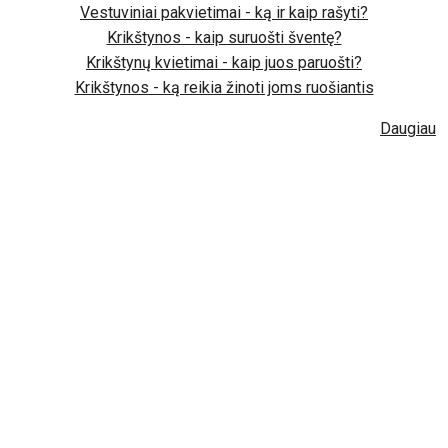
Vestuviniai pakvietimai - ką ir kaip rašyti?
Krikštynos - kaip suruošti šventę?
Krikštynų kvietimai - kaip juos paruošti?
Krikštynos - ką reikia žinoti joms ruošiantis
Daugiau