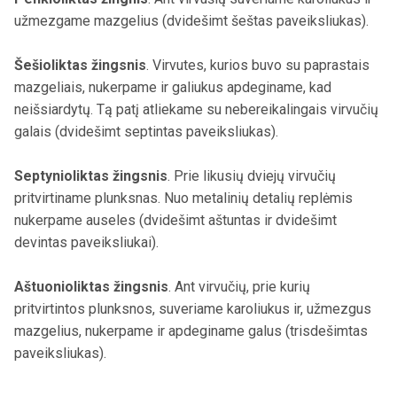
užmezgame mazgelius (dvidešimt šeštas paveiksliukas).
Šešioliktas žingsnis
. Virvutes, kurios buvo su paprastais
mazgeliais, nukerpame ir galiukus apdeginame, kad
neišsiardytų. Tą patį atliekame su nebereikalingais virvučių
galais (dvidešimt septintas paveiksliukas).
Septynioliktas žingsnis
. Prie likusių dviejų virvučių
pritvirtiname plunksnas. Nuo metalinių detalių replėmis
nukerpame auseles (dvidešimt aštuntas ir dvidešimt
devintas paveiksliukai).
Aštuonioliktas žingsnis
. Ant virvučių, prie kurių
pritvirtintos plunksnos, suveriame karoliukus ir, užmezgus
mazgelius, nukerpame ir apdeginame galus (trisdešimtas
paveiksliukas).