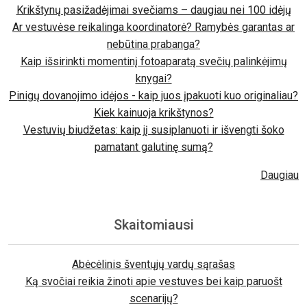
Krikštynų pasižadėjimai svečiams – daugiau nei 100 idėjų
Ar vestuvėse reikalinga koordinatorė? Ramybės garantas ar
nebūtina prabanga?
Kaip išsirinkti momentinį fotoaparatą svečių palinkėjimų
knygai?
Pinigų dovanojimo idėjos - kaip juos įpakuoti kuo originaliau?
Kiek kainuoja krikštynos?
Vestuvių biudžetas: kaip jį susiplanuoti ir išvengti šoko
pamatant galutinę sumą?
Daugiau
Skaitomiausi
Abėcėlinis šventųjų vardų sąrašas
Ką svočiai reikia žinoti apie vestuves bei kaip paruošt
scenarijų?