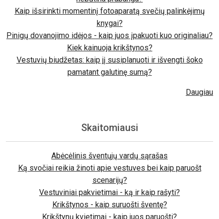
Kaip išsirinkti momentinį fotoaparatą svečių palinkėjimų
knygai?
Pinigų dovanojimo idėjos - kaip juos įpakuoti kuo originaliau?
Kiek kainuoja krikštynos?
Vestuvių biudžetas: kaip jį susiplanuoti ir išvengti šoko
pamatant galutinę sumą?
Daugiau
Skaitomiausi
Abėcėlinis šventųjų vardų sąrašas
Ką svočiai reikia žinoti apie vestuves bei kaip paruošt
scenarijų?
Vestuviniai pakvietimai - ką ir kaip rašyti?
Krikštynos - kaip suruošti šventę?
Krikštynų kvietimai - kaip juos paruošti?