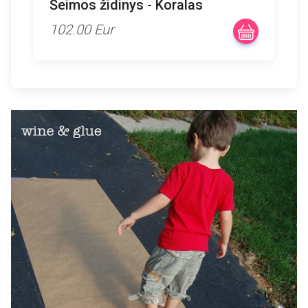
Šeimos židinys - Koralas
102.00 Eur