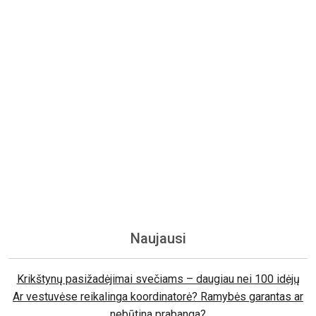
Naujausi
Krikštynų pasižadėjimai svečiams – daugiau nei 100 idėjų
Ar vestuvėse reikalinga koordinatorė? Ramybės garantas ar
nebūtina prabanga?