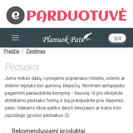
0
Pradžia
Žaidimas
Pėdsakai
Jums reikės dažų, vyniojamo popieriaus ritinėlio, volelio ar
didelio teptuko bei guminių šlepečių. Norimam antspaudui
pagaminti panaudokite kempinę - šluostę. Iš jos iškirpkite
atitinkamo pėdsako formą ir šią priklijuokite prie šlepetės
pado. Vaikams tikrai patiks daryti dinozauro ar kokio kito
įspūdingo gyvūno pėdsakus 😉.
Rekomenduojami produktai