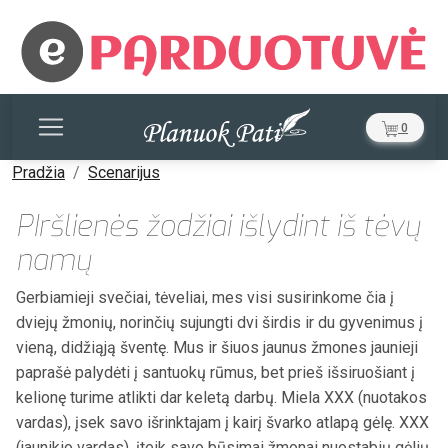
0
Pradžia
Scenarijus
PIršlienės žodžiai išlydint iš tėvų
namų
Gerbiamieji svečiai, tėveliai, mes visi susirinkome čia į
dviejų žmonių, norinčių sujungti dvi širdis ir du gyvenimus į
vieną, didžiąją šventę. Mus ir šiuos jaunus žmones jaunieji
paprašė palydėti į santuokų rūmus, bet prieš išsiruošiant į
kelionę turime atlikti dar keletą darbų. Miela XXX (nuotakos
vardas), įsek savo išrinktajam į kairį švarko atlapą gėlę. XXX
(jaunikio vardas), įteik savo būsimai žmonai nuostabių gėlių