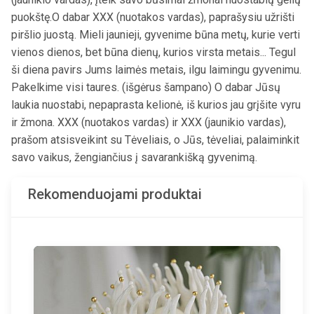
puokštę.O dabar XXX (nuotakos vardas), paprašysiu užrišti
piršlio juostą. Mieli jaunieji, gyvenime būna metų, kurie verti
vienos dienos, bet būna dienų, kurios virsta metais... Tegul
ši diena pavirs Jums laimės metais, ilgu laimingu gyvenimu.
Pakelkime visi taures. (išgėrus šampano) O dabar Jūsų
laukia nuostabi, nepaprasta kelionė, iš kurios jau grįšite vyru
ir žmona. XXX (nuotakos vardas) ir XXX (jaunikio vardas),
prašom atsisveikint su Tėveliais, o Jūs, tėveliai, palaiminkit
savo vaikus, žengiančius į savarankišką gyvenimą.
Rekomenduojami produktai