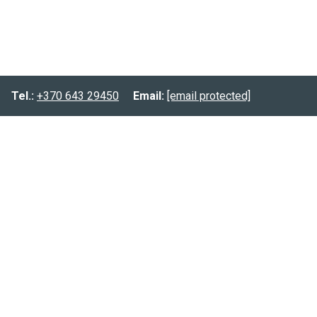
Tel.:
+370 643 29450
Email:
[email protected]
Informacija
Prekių pristatymas
Prekių grąžinimas
Privatumo politika
Kontaktai:
Tel.:
(8-643) 29450
Email:
[email protected]
FB.:
@planuokpati.lt
Instagram:
@planuokpati