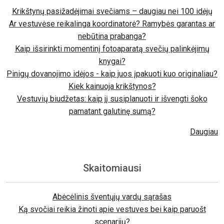
Krikštynų pasižadėjimai svečiams – daugiau nei 100 idėjų
Ar vestuvėse reikalinga koordinatorė? Ramybės garantas ar
nebūtina prabanga?
Kaip išsirinkti momentinį fotoaparatą svečių palinkėjimų
knygai?
Pinigų dovanojimo idėjos - kaip juos įpakuoti kuo originaliau?
Kiek kainuoja krikštynos?
Vestuvių biudžetas: kaip jį susiplanuoti ir išvengti šoko
pamatant galutinę sumą?
Daugiau
Skaitomiausi
Abėcėlinis šventųjų vardų sąrašas
Ką svočiai reikia žinoti apie vestuves bei kaip paruošt
scenarijų?