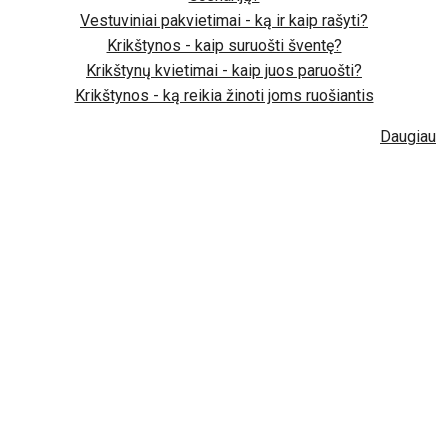
Vestuviniai pakvietimai - ką ir kaip rašyti?
Krikštynos - kaip suruošti šventę?
Krikštynų kvietimai - kaip juos paruošti?
Krikštynos - ką reikia žinoti joms ruošiantis
Daugiau