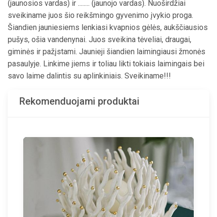
(jaunosios vardas) ir ........ (jaunojo vardas). Nuoširdžiai
sveikiname juos šio reikšmingo gyvenimo įvykio proga.
Šiandien jauniesiems lenkiasi kvapnios gėlės, aukščiausios
pušys, ošia vandenynai. Juos sveikina tėveliai, draugai,
giminės ir pažįstami. Jaunieji šiandien laimingiausi žmonės
pasaulyje. Linkime jiems ir toliau likti tokiais laimingais bei
savo laime dalintis su aplinkiniais. Sveikiname!!!
Rekomenduojami produktai