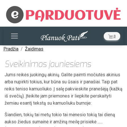
0
Pradžia
Žaidimas
Sveikinimas jauniesiems
Jums reikės juokingų akinių. Galite paimti močiutės akinius
arba nupirkti tokius, kur būna su ūsais ir panašiai. Taip pat
reiks teniso kamuoliuko. Į salę pakvieskite pranešėją (kažką
iš svečių). Įteikite jam priemones ir liepkite perskaityti
žemiau esantį tekstą su kamuoliuku burnoje:
Šiandien, tokių tai metų tokio tai mėnesio tokią tai dieną
aukso žiedus sumainė ir amžiną meilę prisiekė ......