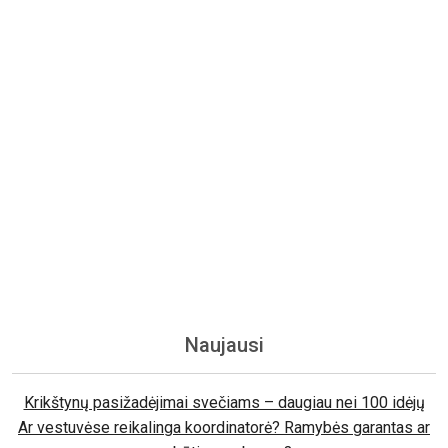
Naujausi
Krikštynų pasižadėjimai svečiams – daugiau nei 100 idėjų
Ar vestuvėse reikalinga koordinatorė? Ramybės garantas ar