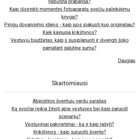
nebūtina prabanga?
Kaip išsirinkti momentinį fotoaparatą svečių palinkėjimų
knygai?
Pinigų dovanojimo idėjos - kaip juos įpakuoti kuo originaliau?
Kiek kainuoja krikštynos?
Vestuvių biudžetas: kaip jį susiplanuoti ir išvengti šoko
pamatant galutinę sumą?
Daugiau
Skaitomiausi
Abėcėlinis šventųjų vardų sąrašas
Ką svočiai reikia žinoti apie vestuves bei kaip paruošt
scenarijų?
Vestuviniai pakvietimai - ką ir kaip rašyti?
Krikštynos - kaip suruošti šventę?