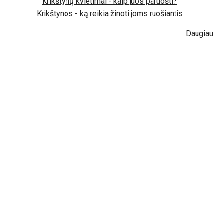
Krikštynų kvietimai - kaip juos paruošti?
Krikštynos - ką reikia žinoti joms ruošiantis
Daugiau