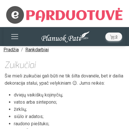
0
Pradžia
Rankdarbiai
Zuikučiai
Šie mieli zuikučiai gali būti ne tik šilta dovanėle, bet ir dailia
dekoracija stalui, ypač velykiniam 😉. Jums reikės:
dviejų vaikiškų kojinyčių;
vatos arba sintepono;
žirklių;
siūlo ir adatos;
raudono pieštuko;