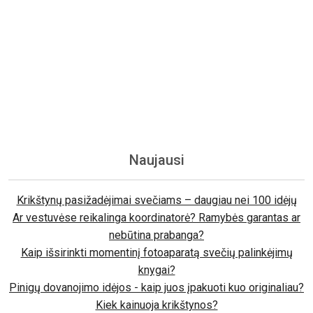
Naujausi
Krikštynų pasižadėjimai svečiams – daugiau nei 100 idėjų
Ar vestuvėse reikalinga koordinatorė? Ramybės garantas ar
nebūtina prabanga?
Kaip išsirinkti momentinį fotoaparatą svečių palinkėjimų
knygai?
Pinigų dovanojimo idėjos - kaip juos įpakuoti kuo originaliau?
Kiek kainuoja krikštynos?