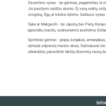
Desertinis vynas - tai gėrimas, pagamintas iš vė
Jis pasižymi saldžiu skoniu. Šį vyną reiktų siūly
svogūnų, figų ar kitokiu džemu. Saldusis vynas 
Sakė ar Makgeolli - tai Japonų bei Pietų Korėjos r
japonišku maistu, sodresnėmis austrėmis (Gilla
Spiritiniai gėrimai - grapa, konjakas, armanjakas
užmuša silpnesnį maisto skonį. Dažniausiai šie g
užkandžiui, paruoškite lėkštę džiovintų vaisių be
Info