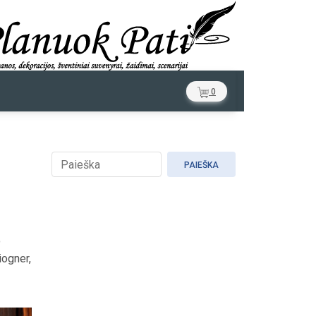
0
PAIEŠKA
o
iogner,