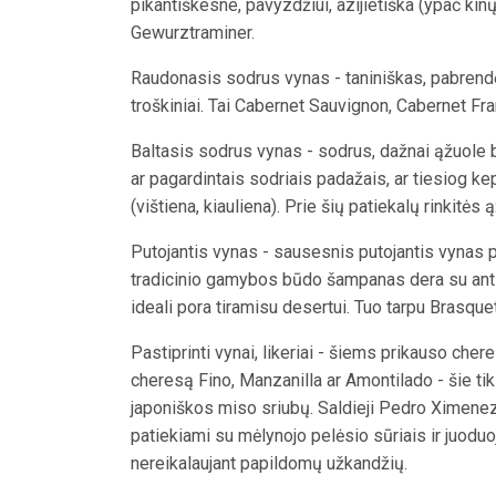
pikantiškesne, pavyzdžiui, azijietiška (ypač kinų
Gewurztraminer.
Raudonasis sodrus vynas - taniniškas, pabrendę
troškiniai. Tai Cabernet Sauvignon, Cabernet Fra
Baltasis sodrus vynas - sodrus, dažnai ąžuole b
ar pagardintais sodriais padažais, ar tiesiog ke
(vištiena, kiauliena). Prie šių patiekalų rinkitė
Putojantis vynas - sausesnis putojantis vynas p
tradicinio gamybos būdo šampanas dera su anti
ideali pora tiramisu desertui. Tuo tarpu Brasque
Pastiprinti vynai, likeriai - šiems prikauso cher
cheresą Fino, Manzanilla ar Amontilado - šie tik
japoniškos miso sriubų. Saldieji Pedro Ximenez
patiekiami su mėlynojo pelėsio sūriais ir juoduo
nereikalaujant papildomų užkandžių.