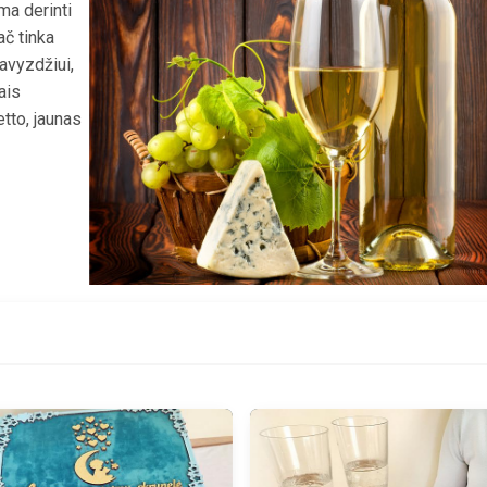
ma derinti
ač tinka
avyzdžiui,
ais
tto, jaunas