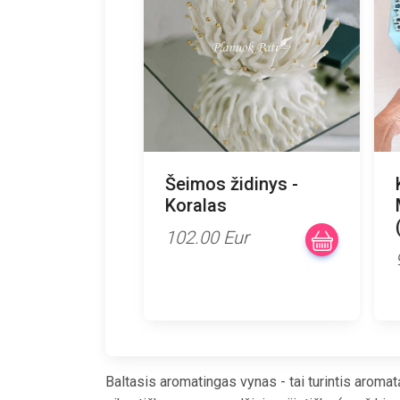
Šeimos židinys -
K
Koralas
M
(
102.00 Eur
9
Baltasis aromatingas vynas - tai turintis aromat