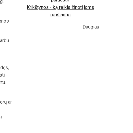
g,
Krikštynos - ką reikia žinoti joms
ruošiantis
ienos
Daugiau
varbu
ndęs,
ti -
tu.
orų ar
i