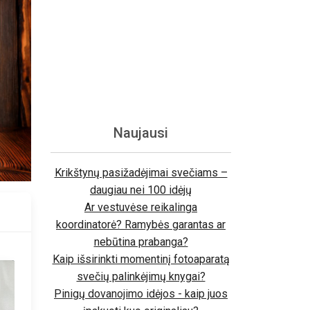
Naujausi
Krikštynų pasižadėjimai svečiams –
daugiau nei 100 idėjų
Ar vestuvėse reikalinga
koordinatorė? Ramybės garantas ar
nebūtina prabanga?
Kaip išsirinkti momentinį fotoaparatą
svečių palinkėjimų knygai?
Pinigų dovanojimo idėjos - kaip juos