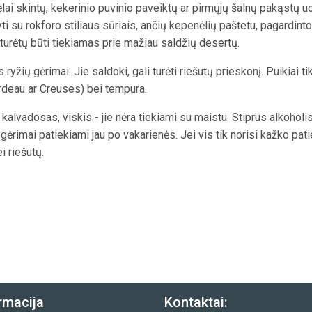
lai skintų, kekerinio puvinio paveiktų ar pirmųjų šalnų pakąstų u
ti su rokforo stiliaus sūriais, ančių kepenėlių paštetu, pagardinto
turėtų būti tiekiamas prie mažiau saldžių desertų.
yžių gėrimai. Jie saldoki, gali turėti riešutų prieskonį. Puikiai ti
rdeau ar Creuses) bei tempura.
, kalvadosas, viskis - jie nėra tiekiami su maistu. Stiprus alkoholi
ėrimai patiekiami jau po vakarienės. Jei vis tik norisi kažko pati
i riešutų.
rmacija
Kontaktai: