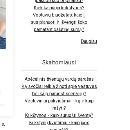
įpakuoti kuo originaliau?
Kiek kainuoja krikštynos?
Vestuvių biudžetas: kaip jį
susiplanuoti ir išvengti šoko
pamatant galutinę sumą?
Daugiau
Skaitomiausi
Abėcėlinis šventųjų vardų sąrašas
Ką svočiai reikia žinoti apie vestuves
bei kaip paruošt scenarijų?
Vestuviniai pakvietimai - ką ir kaip
rašyti?
Krikštynos - kaip suruošti šventę?
Krikštynų kvietimai - kaip juos
is,
paruošti?