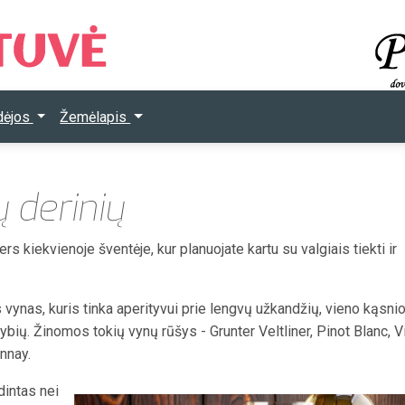
Idėjos
Žemėlapis
 derinių
rs kiekvienoje šventėje, kur planuojate kartu su valgiais tiekti ir
 vynas, kuris tinka aperityvui prie lengvų užkandžių, vieno kąsni
ybių. Žinomos tokių vynų rūšys - Grunter Veltliner, Pinot Blanc, V
nnay.
intas nei