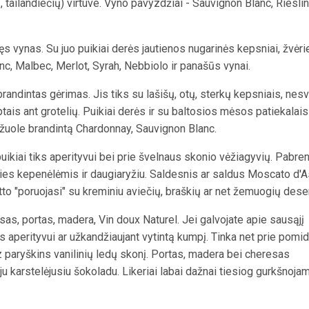
, tailandiečių) virtuve. Vyno pavyzdžiai - Sauvignon Blanc, Rieslin
s vynas. Su juo puikiai derės jautienos nugarinės kepsniai, žvėr
nc, Malbec, Merlot, Syrah, Nebbiolo ir panašūs vynai.
randintas gėrimas. Jis tiks su lašišų, otų, sterkų kepsniais, nes
ptais ant grotelių. Puikiai derės ir su baltosios mėsos patiekalais
s ąžuole brandintą Chardonnay, Sauvignon Blanc.
uikiai tiks aperityvui bei prie švelnaus skonio vėžiagyvių. Pabre
es kepenėlėmis ir daugiaryžiu. Saldesnis ar saldus Moscato d'As
tto "poruojasi" su kreminiu aviečių, braškių ar net žemuogių deser
esas, portas, madera, Vin doux Naturel. Jei galvojate apie sausąjį
s aperityvui ar užkandžiaujant vytintą kumpį. Tinka net prie pomid
 paryškins vanilinių ledų skonį. Portas, madera bei cheresas
ju karstelėjusiu šokoladu. Likeriai labai dažnai tiesiog gurkšnojam