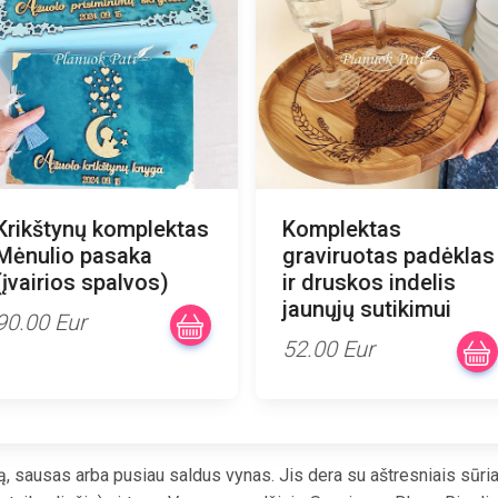
rikštynų komplektas
Komplektas
ėnulio pasaka
graviruotas padėklas
įvairios spalvos)
ir druskos indelis
jaunųjų sutikimui
0.00 Eur
52.00 Eur
ą, sausas arba pusiau saldus vynas. Jis dera su aštresniais sūria