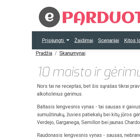
Prisijungti
Žaidimai
Scenarijai
Kitos 
Pradžia
Skanumynai
10 maisto ir gėrimų
Nors tai ne receptas, bet šis sąrašas tikrai prave
alkoholinius gėrimus.
Baltasis lengvesnis vynas - tai sausas ir gaivus
sumuštinukų, žuvies patiekalų bei kitų jūros gėr
Verdejo, Garganega, Semillon bei jaunas Chardo
Raudonasis lengvesnis vynas - sausas, nebrand