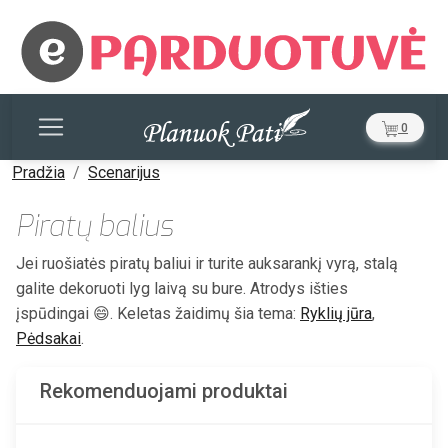
0
Pradžia
Scenarijus
Piratų balius
Jei ruošiatės piratų baliui ir turite auksarankį vyrą, stalą
galite dekoruoti lyg laivą su bure. Atrodys išties
įspūdingai 😄. Keletas žaidimų šia tema:
Ryklių jūra
,
Pėdsakai
.
Rekomenduojami produktai