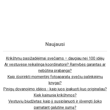
Naujausi
Krikštynų pasižadėjimai svečiams – daugiau nei 100 idėjų
Ar vestuvėse reikalinga koordinatorė? Ramybės garantas ar
nebūtina prabanga?
Kaip išsirinkti momentinį fotoaparatą svečių palinkėjimų
knygai?
Pinigų dovanojimo idėjos - kaip juos įpakuoti kuo originaliau?
Kiek kainuoja krikštynos?
Vestuvių biudžetas: kaip jį susiplanuoti ir išvengti šoko
pamatant galutinę sumą?