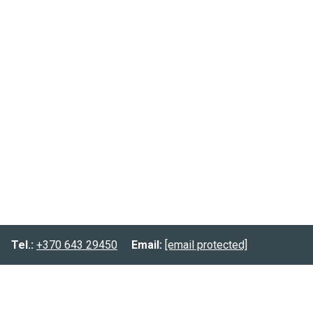
Tel.:
+370 643 29450
Email:
[email protected]
Informacija
Prekių pristatymas
Prekių grąžinimas
Privatumo politika