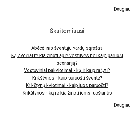
Daugiau
Skaitomiausi
Abėcėlinis šventųjų vardų sąrašas
Ką svočiai reikia žinoti apie vestuves bei kaip paruošt
scenarijų?
Vestuviniai pakvietimai - ką ir kaip rašyti?
Krikštynos - kaip suruošti šventę?
Krikštynų kvietimai - kaip juos paruošti?
Krikštynos - ką reikia žinoti joms ruošiantis
Daugiau