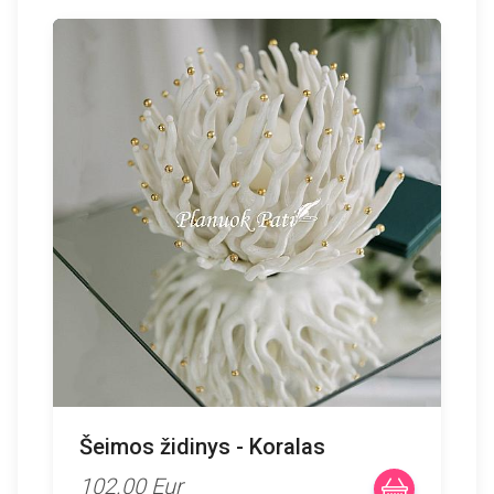
Šeimos židinys - Koralas
102.00 Eur