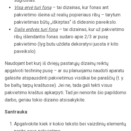
sugrūstas.
Visa ervė turi foną
– tai dizainas, kur fonas ant
pakvietimo išeina už realių popieriaus ribų – tarytum
pakvietimas būtų „iškirptas“ iš didesnio paveikslo.
Dalis erdvės turi foną
– tai dizainas, kur už pakvietimo
ribų išlendantis fonas sudaro apie
2/3
ar pusę
pakvietimo (lyg butu uždėta dekoratyvi juosta ir kito
paveikslo).
Naudojant bet kurį iš dviejų pastarųjų dizainų reiktų
apgalvoti techninę pusę – ar su planuojamu naudoti aparatu
galėsite atspausdinti pakvietimus visiškai be paraščių (t. y.
be baltų tarpų kraštuose). Jei ne, tada gali tekti visus
pakvietimo kraštus apkarpyti. Tad jei nenorite šio papildomo
darbo, geriau tokio dizaino atsisakykite.
Santrauka
:
Apgalvokite kiek ir kokio teksto bei vaizdinių elementų