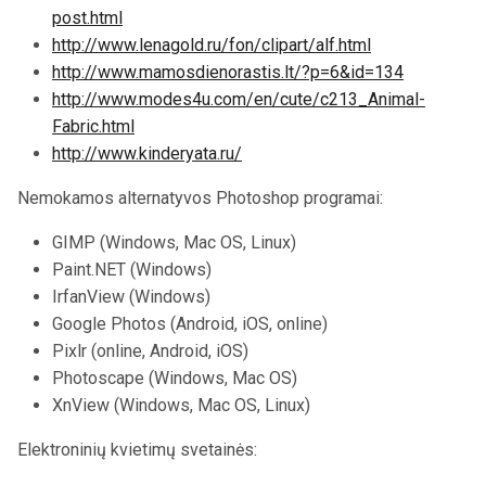
http://madamkartinki.blogspot.lt/2013/10/blog-
post.html
http://www.lenagold.ru/fon/clipart/alf.html
http://www.mamosdienorastis.lt/?p=6&id=134
http://www.modes4u.com/en/cute/c213_Animal-
Fabric.html
http://www.kinderyata.ru/
Nemokamos alternatyvos Photoshop programai:
GIMP (Windows, Mac OS, Linux)
Paint.NET (Windows)
IrfanView (Windows)
Google Photos (Android, iOS, online)
Pixlr (online, Android, iOS)
Photoscape (Windows, Mac OS)
XnView (Windows, Mac OS, Linux)
Elektroninių kvietimų svetainės: