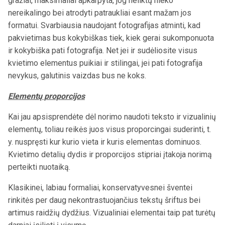
gražiai, maksimaliai apkarpyta, jog neliktų nieko
nereikalingo bei atrodyti patraukliai esant mažam jos
formatui. Svarbiausia naudojant fotografijas atminti, kad
pakvietimas bus kokybiškas tiek, kiek gerai sukomponuota
ir kokybiška pati fotografija. Net jei ir sudėliosite visus
kvietimo elementus puikiai ir stilingai, jei pati fotografija
nevykus, galutinis vaizdas bus ne koks.
Elementų proporcijos
Kai jau apsisprendėte dėl norimo naudoti teksto ir vizualinių
elementų, toliau reikės juos visus proporcingai suderinti, t.
y. nuspręsti kur kurio vieta ir kuris elementas dominuos.
Kvietimo detalių dydis ir proporcijos stipriai įtakoja norimą
perteikti nuotaiką.
Klasikinei, labiau formaliai, konservatyvesnei šventei
rinkitės per daug nekontrastuojančius tekstų šriftus bei
artimus raidžių dydžius. Vizualiniai elementai taip pat turėtų