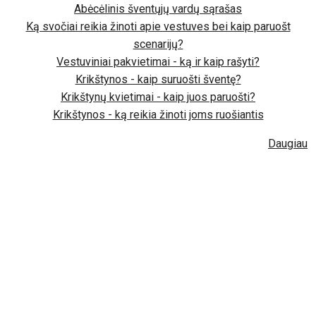
Abėcėlinis šventųjų vardų sąrašas
Ką svočiai reikia žinoti apie vestuves bei kaip paruošt
scenarijų?
Vestuviniai pakvietimai - ką ir kaip rašyti?
Krikštynos - kaip suruošti šventę?
Krikštynų kvietimai - kaip juos paruošti?
Krikštynos - ką reikia žinoti joms ruošiantis
Daugiau