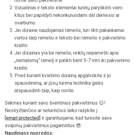
norite savo pakvietime.
Vizualiniai ir teksto elementai turėtų paryškinti vieni
kitus bei papildyti nekonkuruodami dėl dėmesio ar
svarbumo.
Jei dizaine naudojamas rėmelis, turi likti pakankamai
vietos tarp rėmelio ir teksto bei rėmelio ir pakvietimo
krašto.
Jei dizainas yra be rėmelio, reiktų nepamiršti apie
„nematomą“ rėmelį ir palikti bent
5-7
mm iki pakvietimo
krašto.
Prieš kuriant kvietimo dizainą apgalvokite ir jo
spausdinimą, ar jūsų turima technika galės
atspausdinti taip, kaip norite.
Sėkmės kuriant savo šventinius pakvietimus 😉!
Nesiryžtančios ar neturinčios laiko rašykite į
[email protected]
ir garantuojame, kad turėsite savo
svajonių pakvietimus pagamintus 😎.