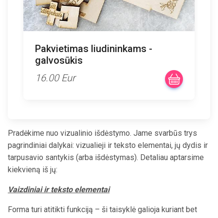
Liudininkų kvietimas -
magnetukai atverčiamuose
rėmeliuose
21.00 Eur
Pradėkime nuo vizualinio išdėstymo. Jame svarbūs trys
pagrindiniai dalykai: vizualieji ir teksto elementai, jų dydis ir
tarpusavio santykis (arba išdėstymas). Detaliau aptarsime
kiekvieną iš jų:
Vaizdiniai ir teksto elementai