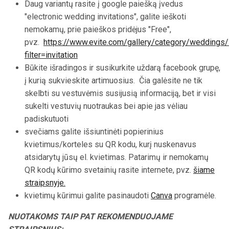
Daug variantų rasite į google paiešką įvedus
"electronic wedding invitations", galite ieškoti
nemokamų, prie paieškos pridėjus "Free",
pvz.
https://www.evite.com/gallery/category/weddings
filter=invitation
Būkite išradingos ir susikurkite uždarą facebook grupę,
į kurią sukvieskite artimuosius.
Čia galėsite ne tik
skelbti su vestuvėmis susijusią informaciją, bet ir visi
sukelti vestuvių nuotraukas bei apie jas vėliau
padiskutuoti
svečiams galite išsiuntinėti popierinius
kvietimus/korteles su QR kodu, kurį nuskenavus
atsidarytų jūsų el. kvietimas. Patarimų ir nemokamų
QR kodų kūrimo svetainių rasite internete, pvz.
šiame
straipsnyje.
kvietimų kūrimui galite pasinaudoti
Canva
programėle.
NUOTAKOMS TAIP PAT REKOMENDUOJAME