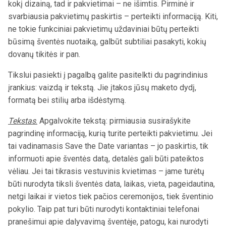
Forma turi atitikti funkciją – ši taisyklė galioja kuriant bet
kokį dizainą, tad ir pakvietimai – ne išimtis. Pirminė ir
svarbiausia pakvietimų paskirtis – perteikti informaciją. Kiti,
ne tokie funkciniai pakvietimų uždaviniai būtų perteikti
būsimą šventės nuotaiką, galbūt subtiliai pasakyti, kokių
dovanų tikitės ir pan.
Tikslui pasiekti į pagalbą galite pasitelkti du pagrindinius
įrankius: vaizdą ir tekstą. Jie įtakos jūsų maketo dydį,
formatą bei stilių arba išdėstymą.
Tekstas
.
Apgalvokite tekstą:
pir
miausia susirašykite
pagrindinę informaciją, kurią turite perteikti pakvietimu. Jei
tai vadinamasis Save the Date variantas – jo paskirtis, tik
informuoti apie šventės datą, detalės gali būti pateiktos
vėliau. Jei tai tikrasis vestuvinis kvietimas – jame turėtų
būti nurodyta tiksli šventės data, laikas, vieta, pageidautina,
netgi laikai ir vietos tiek pačios ceremonijos, tiek šventinio
pokylio. Taip pat turi būti nurodyti kontaktiniai telefonai