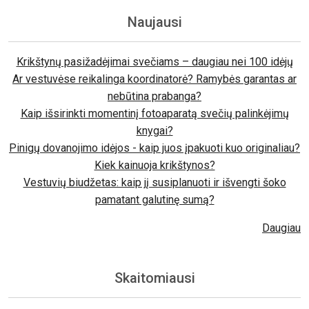
Naujausi
Krikštynų pasižadėjimai svečiams – daugiau nei 100 idėjų
Ar vestuvėse reikalinga koordinatorė? Ramybės garantas ar
nebūtina prabanga?
Kaip išsirinkti momentinį fotoaparatą svečių palinkėjimų
knygai?
Pinigų dovanojimo idėjos - kaip juos įpakuoti kuo originaliau?
Kiek kainuoja krikštynos?
Vestuvių biudžetas: kaip jį susiplanuoti ir išvengti šoko
pamatant galutinę sumą?
Daugiau
Skaitomiausi