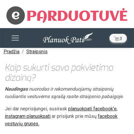
0
Pradžia
Straipsnis
Kaip sukurti savo pakvietimo
dizainą?
Naudingas
nuorodas ir rekomenduojamų straipsnių
ruošiantis vestuvėms sąrašą rasite straipsnio pabaigoje.
Jei dar neprisijungei, susirask
planuokpati facebook'e
,
instagram planuokpati
ar prisijunk prie mūsų
facebook
vestuvių grupės.