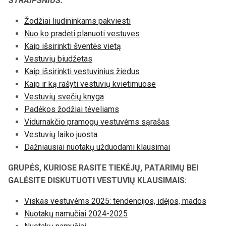
STRAIPSNIUS:
Žodžiai liudininkams pakviesti
Nuo ko pradėti planuoti vestuves
Kaip išsirinkti šventės vietą
Vestuvių biudžetas
Kaip išsirinkti vestuvinius žiedus
Kaip ir ką rašyti vestuvių kvietimuose
Vestuvių svečių knyga
Padėkos žodžiai tėveliams
Vidurnakčio pramogų vestuvėms sąrašas
Vestuvių laiko juosta
Dažniausiai nuotakų užduodami klausimai
GRUPĖS, KURIOSE RASITE TIEKĖJŲ, PATARIMŲ BEI
GALĖSITE DISKUTUOTI VESTUVIŲ KLAUSIMAIS:
Viskas vestuvėms 2025: tendencijos, idėjos, mados
Nuotakų namučiai 2024-2025