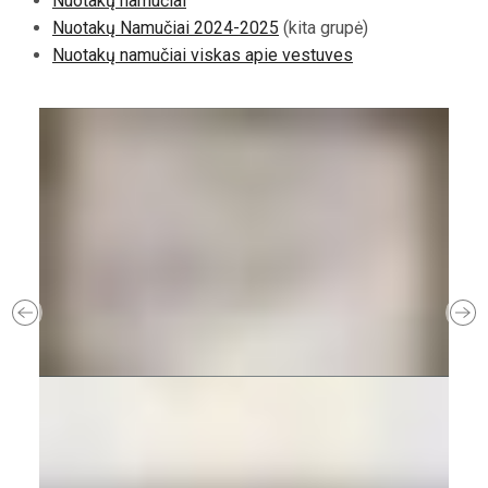
Nuotakų namučiai
Nuotakų Namučiai 2024-2025
(kita grupė)
Nuotakų namučiai viskas apie vestuves
Previous
Ne