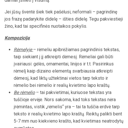
darniai įsilieti į visumą.
Jei jūsų šventė šiek tiek pašėlusi, neformali – pagrindinę
jos frazę padarykite didelę – išties didelę. Tegu pakviestieji
žino, kad tai specifinės nuotaikos pokylis.
Kompozicija
:
Rėmelyje
– rėmeliu apibrėžiamas pagrindinis tekstas,
taip siekiant į jį atkreipti dėmesį. Rėmeliai gali būti
įvairiausi: gėlės, ornamentai, linijos ir t.t. Pasirinkus
rėmelį kaip dizaino elementą svarbiausia atkreipti
dėmesį, kad liktų užtektinai vietos tarp teksto ir
rėmelio bei rėmelio ir realių kvietimo lapo kraštų.
Be rėmelio
– tai pakvietimai, kuriuose tekstas yra
tuščioje ervėje. Nors sakoma, kad toks tekstas nėra
įrėmintas, vistik „rėmelis“ yra – tai ta tuščia erdvė tarp
teksto ir realių kvietimo lapo kraštų. Reiktų palikti bent
5-7
mm nuo kiekvieno krašto, kad kvietimas neatrodytų