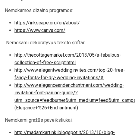
Naudingos nuorodos:
Nemokamos dizaino programos:
https://inkscape.org/en/about/
https://www.canva.com/
Nemokami dekoratyvūs teksto šriftai:
http://thecottagemarket.com/2013/05/a-fabulous-
collection-of-free-script.html
http://www.elegantweddinginvites.com/top-20-free-
fancy-fonts-for-diy-wedding-invitations/#
http://www.eleganceandenchantment.com/wedding-
invitation-font-pairing-guide/?
utm_source=feedburner&utm_medium=feed&utm_campa
(Elegance+%26+Enchantment)
Nemokami gražūs paveiksliukai: