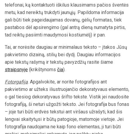
pranešimui apie dalyvavimą šventėje, patogu, kai nurodyti
telefonai, ką kontaktuoti iškilus klausimams pačios šventės
metu, kad nereiktų trukdyti jaunųjų. Papildoma informacija
gali būti tiek pageidaujamas dovanų, gėlių formatas, tiek
pastabos dėl apsirengimo (gal antrą dieną numatyta pirtis,
tad reiktų pasiimti maudymosi kostiumėlį) ir pan.
Tai, ar norėsite daugiau ar minimalaus teksto – įtakos Jūsų
pakvietimo dizainą, stilių bei dydį. Daugiau informacijos
apie tekstų rašymą ir tekstų pavyzdžių rasite šiame
straipsnyje
(krikštynoms
čia
).
Fotorgafija
. Apgalvokite, ar norite fotografijos ant
pakvietimo ar užteks iliustruojančio dekoratyvaus elemento,
o gal tiesiog dekoratyvaus šrifto tekste. Vistik jei naudosite
fotografiją, ši neturi užgožti teksto. Jei fotografija bus fonas
– joje turi būti erdvės tekstui ant viršaus užrašyti, kad šis
lengvai skaitytųsi ir būtų patogioje, matomoje vietoje. Jei
fotografija naudojama ne kaip fono elementas, ji turi būti